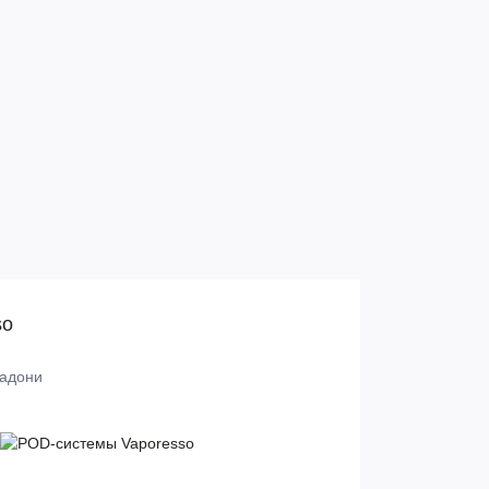
so
ладони