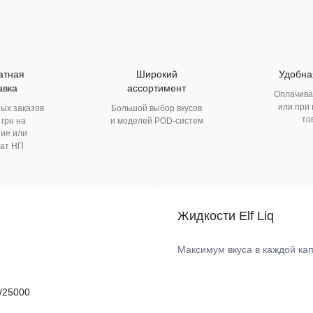
атная
Широкий
Удобна
авка
ассортимент
Оплачива
или при
ых заказов
Большой выбор вкусов
то
 грн на
и моделей POD-систем
ие или
ат НП
Жидкости Elf Liq
Максимум вкуса в каждой кап