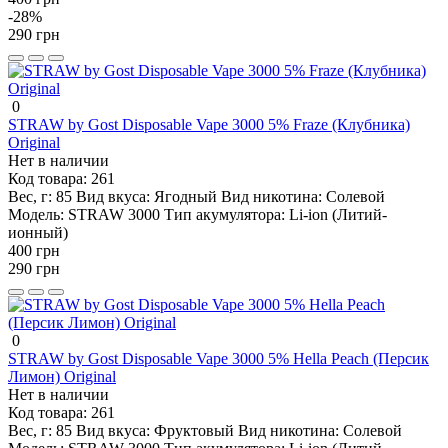
-28%
290 грн
0
STRAW by Gost Disposable Vape 3000 5% Fraze (Клубника)
Original
Нет в наличии
Код товара:
261
Вес, г:
85
Вид вкуса:
Ягодный
Вид никотина:
Солевой
Модель:
STRAW 3000
Тип акумулятора:
Li-ion (Литий-
ионный)
400 грн
290 грн
0
STRAW by Gost Disposable Vape 3000 5% Hella Peach (Персик
Лимон) Original
Нет в наличии
Код товара:
261
Вес, г:
85
Вид вкуса:
Фруктовый
Вид никотина:
Солевой