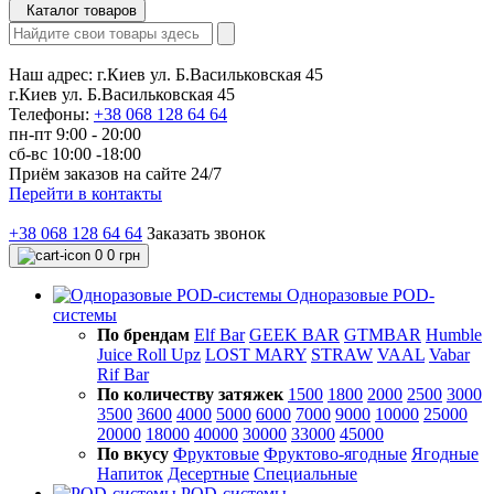
Каталог товаров
Наш адрес:
г.Киев ул. Б.Васильковская 45
г.Киев ул. Б.Васильковская 45
Телефоны:
+38 068 128 64 64
пн-пт 9:00 - 20:00
сб-вс 10:00 -18:00
Приём заказов на сайте 24/7
Перейти в контакты
+38 068 128 64 64
Заказать звонок
0
0 грн
Одноразовые POD-
системы
По брендам
Elf Bar
GEEK BAR
GTMBAR
Humble
Juice Roll Upz
LOST MARY
STRAW
VAAL
Vabar
Rif Bar
По количеству затяжек
1500
1800
2000
2500
3000
3500
3600
4000
5000
6000
7000
9000
10000
25000
20000
18000
40000
30000
33000
45000
По вкусу
Фруктовые
Фруктово-ягодные
Ягодные
Напиток
Десертные
Специальные
POD-системы