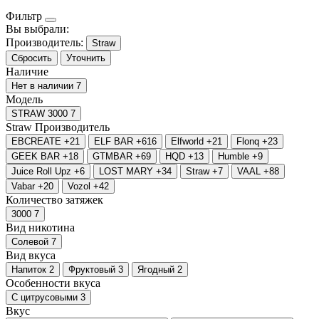
Фильтр
Вы выбрали:
Производитель:
Straw
Сбросить
Уточнить
Наличие
Нет в наличии
7
Модель
STRAW 3000
7
Straw
Производитель
EBCREATE
+21
ELF BAR
+616
Elfworld
+21
Flonq
+23
GEEK BAR
+18
GTMBAR
+69
HQD
+13
Humble
+9
Juice Roll Upz
+6
LOST MARY
+34
Straw
+7
VAAL
+88
Vabar
+20
Vozol
+42
Количество затяжек
3000
7
Вид никотина
Солевой
7
Вид вкуса
Напиток
2
Фруктовый
3
Ягодный
2
Особенности вкуса
С цитрусовыми
3
Вкус