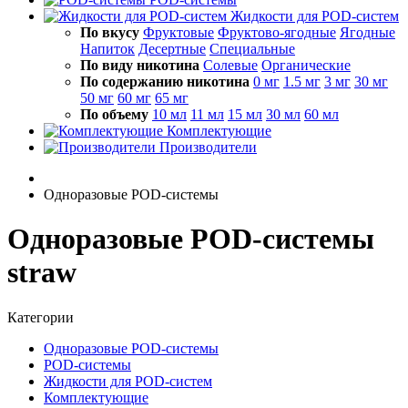
Жидкости для POD-систем
По вкусу
Фруктовые
Фруктово-ягодные
Ягодные
Напиток
Десертные
Специальные
По виду никотина
Солевые
Органические
По содержанию никотина
0 мг
1.5 мг
3 мг
30 мг
50 мг
60 мг
65 мг
По объему
10 мл
11 мл
15 мл
30 мл
60 мл
Комплектующие
Производители
Одноразовые POD-системы
Одноразовые POD-системы
straw
Категории
Одноразовые POD-системы
POD-системы
Жидкости для POD-систем
Комплектующие