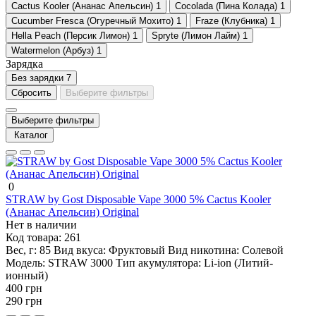
Cactus Kooler (Ананас Апельсин)
1
Cocolada (Пина Колада)
1
Cucumber Fresca (Огуречный Мохито)
1
Fraze (Клубника)
1
Hella Peach (Персик Лимон)
1
Spryte (Лимон Лайм)
1
Watermelon (Арбуз)
1
Зарядка
Без зарядки
7
Сбросить
Выберите фильтры
Выберите фильтры
Каталог
0
STRAW by Gost Disposable Vape 3000 5% Cactus Kooler
(Ананас Апельсин) Original
Нет в наличии
Код товара:
261
Вес, г:
85
Вид вкуса:
Фруктовый
Вид никотина:
Солевой
Модель:
STRAW 3000
Тип акумулятора:
Li-ion (Литий-
ионный)
400 грн
290 грн