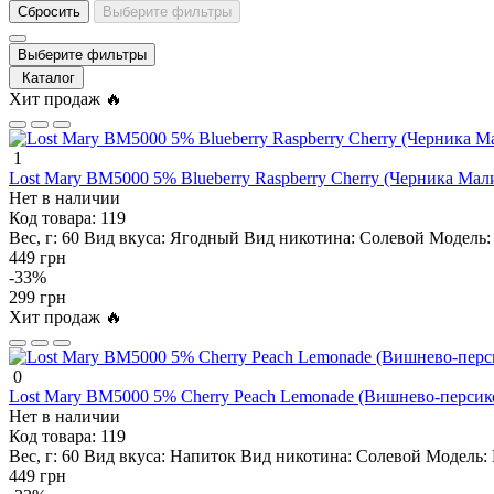
Сбросить
Выберите фильтры
Выберите фильтры
Каталог
Хит продаж 🔥
1
Lost Mary BM5000 5% Blueberry Raspberry Cherry (Черника Мал
Нет в наличии
Код товара:
119
Вес, г:
60
Вид вкуса:
Ягодный
Вид никотина:
Солевой
Модель:
449 грн
-33%
299 грн
Хит продаж 🔥
0
Lost Mary BM5000 5% Cherry Peach Lemonade (Вишнево-персик
Нет в наличии
Код товара:
119
Вес, г:
60
Вид вкуса:
Напиток
Вид никотина:
Солевой
Модель:
449 грн