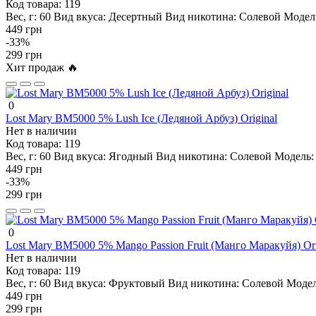
Код товара:
119
Вес, г:
60
Вид вкуса:
Десертный
Вид никотина:
Солевой
Модел
449 грн
-33%
299 грн
Хит продаж 🔥
0
Lost Mary BM5000 5% Lush Ice (Ледяной Арбуз) Original
Нет в наличии
Код товара:
119
Вес, г:
60
Вид вкуса:
Ягодный
Вид никотина:
Солевой
Модель:
449 грн
-33%
299 грн
0
Lost Mary BM5000 5% Mango Passion Fruit (Манго Маракуйя) Ori
Нет в наличии
Код товара:
119
Вес, г:
60
Вид вкуса:
Фруктовый
Вид никотина:
Солевой
Модел
449 грн
299 грн