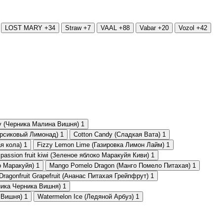
LOST MARY
+34
Straw
+7
VAAL
+88
Vabar
+20
Vozol
+42
ry (Черника Малина Вишня)
1
ерсиковый Лимонад)
1
Cotton Candy (Сладкая Вата)
1
я кола)
1
Fizzy Lemon Lime (Газировка Лимон Лайм)
1
 passion fruit kiwi (Зеленое яблоко Маракуйя Киви)
1
о Маракуйя)
1
Mango Pomelo Dragon (Манго Помело Питахая)
1
Dragonfruit Grapefruit (Ананас Питахая Грейпфрут)
1
бника Черника Вишня)
1
 Вишня)
1
Watermelon Ice (Ледяной Арбуз)
1