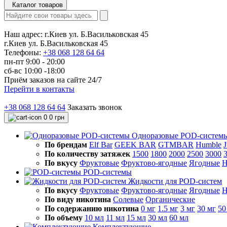
Каталог товаров
Наш адрес:
г.Киев ул. Б.Васильковская 45
г.Киев ул. Б.Васильковская 45
Телефоны:
+38 068 128 64 64
пн-пт 9:00 - 20:00
сб-вс 10:00 -18:00
Приём заказов на сайте 24/7
Перейти в контакты
+38 068 128 64 64
Заказать звонок
0
0 грн
Одноразовые POD-систем
По брендам
Elf Bar
GEEK BAR
GTMBAR
Humble
J
По количеству затяжек
1500
1800
2000
2500
3000
По вкусу
Фруктовые
Фруктово-ягодные
Ягодные
Н
POD-системы
Жидкости для POD-систем
По вкусу
Фруктовые
Фруктово-ягодные
Ягодные
Н
По виду никотина
Солевые
Органические
По содержанию никотина
0 мг
1.5 мг
3 мг
30 мг
50
По объему
10 мл
11 мл
15 мл
30 мл
60 мл
Комплектующие