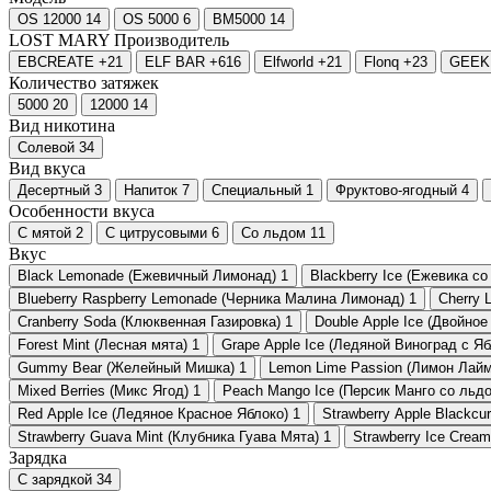
OS 12000
14
OS 5000
6
BM5000
14
LOST MARY
Производитель
EBCREATE
+21
ELF BAR
+616
Elfworld
+21
Flonq
+23
GEEK
Количество затяжек
5000
20
12000
14
Вид никотина
Солевой
34
Вид вкуса
Десертный
3
Напиток
7
Специальный
1
Фруктово-ягодный
4
Особенности вкуса
С мятой
2
С цитрусовыми
6
Со льдом
11
Вкус
Black Lemonade (Ежевичный Лимонад)
1
Blackberry Ice (Ежевика со
Blueberry Raspberry Lemonade (Черника Малина Лимонад)
1
Cherry 
Cranberry Soda (Клюквенная Газировка)
1
Double Apple Ice (Двойное
Forest Mint (Лесная мята)
1
Grape Apple Ice (Ледяной Виноград с Я
Gummy Bear (Желейный Мишка)
1
Lemon Lime Passion (Лимон Лай
Mixed Berries (Микс Ягод)
1
Peach Mango Ice (Персик Манго со льд
Red Apple Ice (Ледяное Красное Яблоко)
1
Strawberry Apple Blackcu
Strawberry Guava Mint (Клубника Гуава Мята)
1
Strawberry Ice Crea
Зарядка
С зарядкой
34