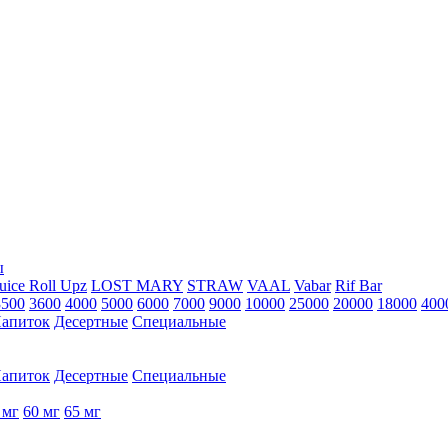
ы
uice Roll Upz
LOST MARY
STRAW
VAAL
Vabar
Rif Bar
3500
3600
4000
5000
6000
7000
9000
10000
25000
20000
18000
400
апиток
Десертные
Специальные
апиток
Десертные
Специальные
 мг
60 мг
65 мг