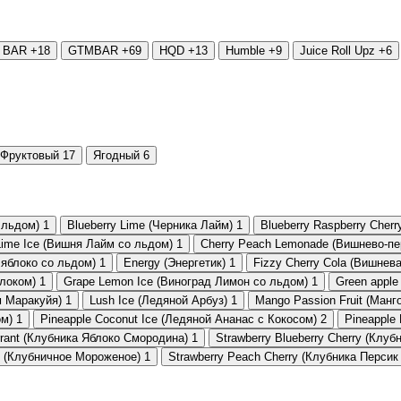
 BAR
+18
GTMBAR
+69
HQD
+13
Humble
+9
Juice Roll Upz
+6
Фруктовый
17
Ягодный
6
 льдом)
1
Blueberry Lime (Черника Лайм)
1
Blueberry Raspberry Cher
Lime Ice (Вишня Лайм со льдом)
1
Cherry Peach Lemonade (Вишнево-п
 яблоко со льдом)
1
Energy (Энергетик)
1
Fizzy Cherry Cola (Вишнева
блоком)
1
Grape Lemon Ice (Виноград Лимон со льдом)
1
Green apple
м Маракуйя)
1
Lush Ice (Ледяной Арбуз)
1
Mango Passion Fruit (Манг
ом)
1
Pineapple Coconut Ice (Ледяной Ананас с Кокосом)
2
Pineapple 
rrant (Клубника Яблоко Смородина)
1
Strawberry Blueberry Cherry (Клу
m (Клубничное Мороженое)
1
Strawberry Peach Cherry (Клубника Персик