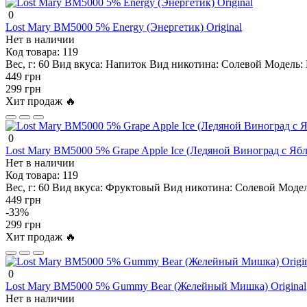
0
Lost Mary BM5000 5% Energy (Энергетик) Original
Нет в наличии
Код товара:
119
Вес, г:
60
Вид вкуса:
Напиток
Вид никотина:
Солевой
Модель:
449 грн
299 грн
Хит продаж 🔥
0
Lost Mary BM5000 5% Grape Apple Ice (Ледяной Виноград с Ябло
Нет в наличии
Код товара:
119
Вес, г:
60
Вид вкуса:
Фруктовый
Вид никотина:
Солевой
Модел
449 грн
-33%
299 грн
Хит продаж 🔥
0
Lost Mary BM5000 5% Gummy Bear (Желейный Мишка) Original
Нет в наличии