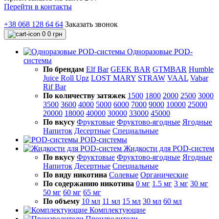
Перейти в контакты
+38 068 128 64 64
Заказать звонок
0
0 грн
Одноразовые POD-
системы
По брендам
Elf Bar
GEEK BAR
GTMBAR
Humble
Juice Roll Upz
LOST MARY
STRAW
VAAL
Vabar
Rif Bar
По количеству затяжек
1500
1800
2000
2500
3000
3500
3600
4000
5000
6000
7000
9000
10000
25000
20000
18000
40000
30000
33000
45000
По вкусу
Фруктовые
Фруктово-ягодные
Ягодные
Напиток
Десертные
Специальные
POD-системы
Жидкости для POD-систем
По вкусу
Фруктовые
Фруктово-ягодные
Ягодные
Напиток
Десертные
Специальные
По виду никотина
Солевые
Органические
По содержанию никотина
0 мг
1.5 мг
3 мг
30 мг
50 мг
60 мг
65 мг
По объему
10 мл
11 мл
15 мл
30 мл
60 мл
Комплектующие
Производители