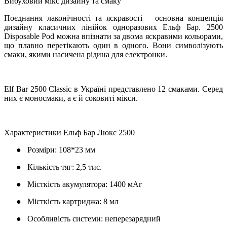
Вибуховий мікс дизайну та смаку
Поєднання лаконічності та яскравості – основна концепція
дизайну класичних лінійок одноразових Ельф Бар. 2500
Disposable Pod можна впізнати за двома яскравими кольорами,
що плавно перетікають один в одного. Вони символізують
смаки, якими насичена рідина для електронки.
Elf Bar 2500 Classic в Україні представлено 12 смаками. Серед
них є моносмаки, а є й соковиті мікси.
Характеристики Ельф Бар Люкс 2500
●
Розміри: 108*23 мм
●
Кількість тяг: 2,5 тис.
●
Місткість акумулятора: 1400 мАг
●
Місткість картриджа: 8 мл
●
Особливість системи: неперезарядний