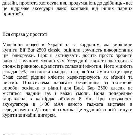
дизайн, простота застосування, продуманість до дрібниць - все
це відрізняє аксесуари даної компанії від інших парних
пристроїв.
Вся справа у простоті
Мільйони людей в Україні та за кордоном, які вирішили
купити Elf ​​Bar 2500 classic, оцінили зручність використання
цієї одноразки. Щоб її активувати, досить просто зробити
вдих зі зручного мундштуку. Усередині гаджета знаходиться
спонж із рідиною, що містить сольовий нікотин. Його міцність
складає 5%, чого достатньо для того, щоб за замінити цигарку.
Смак самої рідини клієнти характеризують як м'який та
чистий. Под-система набагато безпечніша за тютюнові
вироби, оскільки в рідині для Ельф Бар 2500 класик не
містяться чадний газ і важкі смоли. Вона попередньо
заправлена ​​в картірдж об'ємом 8 мл. При потужності
акумулятора в 1400 мАч даного гаджета вистачає в
середньому на 2,5 тисячі затяжок. Це чудовий спосіб кинути
курити звичайні цигарки.