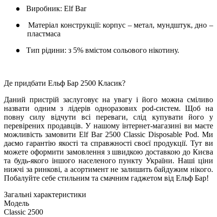
●
Виробник: Elf Bar
●
Матеріал конструкції: корпус – метал, мундштук, дно –
пластмаса
●
Тип рідини: з 5% вмістом сольового нікотину.
Де придбати Ельф Бар 2500 Класик?
Даний пристрій заслуговує на увагу і його можна сміливо
назвати одним з лідерів одноразових pod-систем. Щоб на
повну силу відчути всі переваги, слід купувати його у
перевірених продавців. У нашому інтернет-магазині ви маєте
можливість замовити Elf ​​Bar 2500 Classic Disposable Pod. Ми
даємо гарантію якості та справжності своєї продукції. Тут ви
можете оформити замовлення з швидкою доставкою до Києва
та будь-якого іншого населеного пункту України. Наші ціни
нижчі за ринкові, а асортимент не залишить байдужим нікого.
Побалуйте себе стильним та смачним гаджетом від Ельф Бар!
Загальні характеристики
Модель
Classic 2500