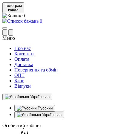
Телеграм
канал
0
0
Меню
Про нас
Контакти
Оплата
Доставка
Повернення та обмін
ОПТ
Блог
Відгуки
Українська
Русский
Українська
Особистий кабінет