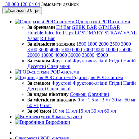
+38 068 128 64 64
Замовити дзвінок
0
0 грн
Одноразові POD-системи
За брендами
Elf Bar
GEEK BAR
GTMBAR
Humble
Juice Roll Upz
LOST MARY
STRAW
VAAL
Vabar
Rif Bar
За кількістю затяжок
1500
1800
2000
2500
3000
3500
3600
4000
5000
6000
7000
9000
10000
25000
20000
18000
40000
30000
33000
45000
За смаком
Фруктові
Фруктово-ягідні
Ягідні
Напій
Десертні
Спеціальні
POD-системи
Рідини для POD-систем
За смаком
Фруктові
Фруктово-ягідні
Ягідні
Напій
Десертні
Спеціальні
За видом нікотину
Сольові
Органічні
За місткістю нікотину
0 мг
1.5 мг
3 мг
30 мг
50 мг
60 мг
65 мг
За об'ємом
10 мл
11 мл
15 мл
30 мл
60 мл
Комплектуючі
Виробники
Одноразові POD-системи