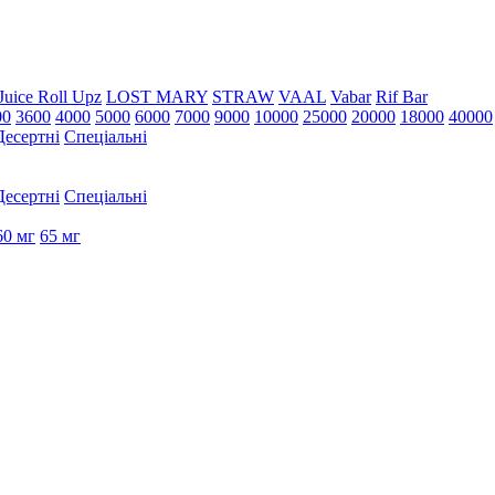
Juice Roll Upz
LOST MARY
STRAW
VAAL
Vabar
Rif Bar
00
3600
4000
5000
6000
7000
9000
10000
25000
20000
18000
40000
Десертні
Спеціальні
Десертні
Спеціальні
60 мг
65 мг