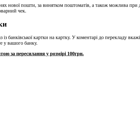
нях нової пошти, за винятком поштоматів, а також можлива при 
оварний чек.
ки
із банківської картки на картку. У коментарі до перекладу вкаж
е у вашого банку.
тою за пересилання у розмірі 100грн.