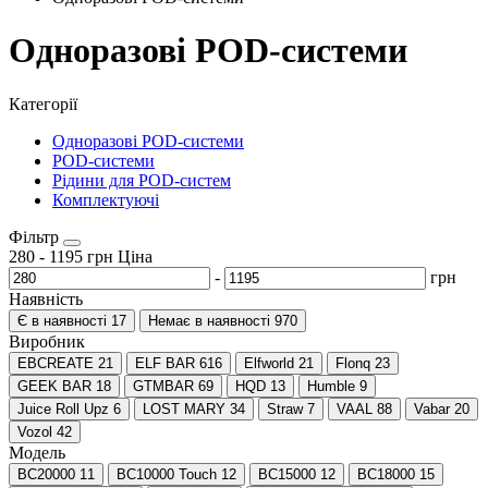
Одноразові POD-системи
Категорії
Одноразові POD-системи
POD-системи
Рідини для POD-систем
Комплектуючі
Фільтр
280
-
1195
грн
Ціна
-
грн
Наявність
Є в наявності
17
Немає в наявності
970
Виробник
EBCREATE
21
ELF BAR
616
Elfworld
21
Flonq
23
GEEK BAR
18
GTMBAR
69
HQD
13
Humble
9
Juice Roll Upz
6
LOST MARY
34
Straw
7
VAAL
88
Vabar
20
Vozol
42
Модель
BC20000
11
BC10000 Touch
12
BC15000
12
BC18000
15