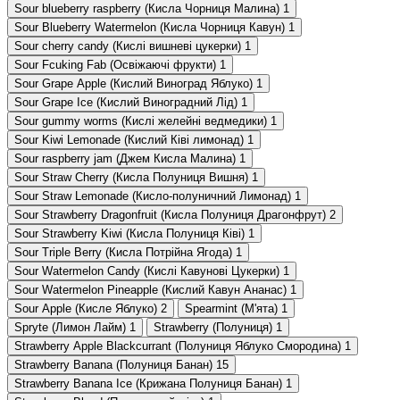
Sour blueberry raspberry (Кисла Чорниця Малина)
1
Sour Blueberry Watermelon (Кисла Чорниця Кавун)
1
Sour cherry candy (Кислі вишневі цукерки)
1
Sour Fcuking Fab (Освіжаючі фрукти)
1
Sour Grape Apple (Кислий Виноград Яблуко)
1
Sour Grape Ice (Кислий Виноградний Лід)
1
Sour gummy worms (Кислі желейні ведмедики)
1
Sour Kiwi Lemonade (Кислий Ківі лимонад)
1
Sour raspberry jam (Джем Кисла Малина)
1
Sour Straw Cherry (Кисла Полуниця Вишня)
1
Sour Straw Lemonade (Кисло-полуничний Лимонад)
1
Sour Strawberry Dragonfruit (Кисла Полуниця Драгонфрут)
2
Sour Strawberry Kiwi (Кисла Полуниця Ківі)
1
Sour Triple Berry (Кисла Потрійна Ягода)
1
Sour Watermelon Candy (Кислі Кавунові Цукерки)
1
Sour Watermelon Pineapple (Кислий Кавун Ананас)
1
Sour Аpple (Кисле Яблуко)
2
Spearmint (М'ята)
1
Spryte (Лимон Лайм)
1
Strawberry (Полуниця)
1
Strawberry Apple Blackcurrant (Полуниця Яблуко Смородина)
1
Strawberry Banana (Полуниця Банан)
15
Strawberry Banana Ice (Крижана Полуниця Банан)
1