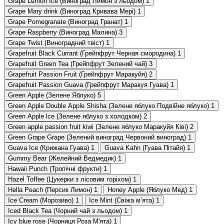
Grape Lemon Ice (Виноград Лимон з льодом)
1
Grape Mary drink (Виноград Кривава Мері)
1
Grape Pomegranate (Виноград Гранат)
1
Grape Raspberry (Виноград Малина)
3
Grape Twist (Виноградний твіст)
1
Grapefruit Black Currant (Грейпфрут Черная смородина)
1
Grapefruit Green Tea (Грейпфрут Зелений чай)
3
Grapefruit Passion Fruit (Грейпфрут Маракуйя)
2
Grapefruit Passion Guava (Грейпфрут Маракуя Гуава)
1
Green Apple (Зелене Яблуко)
5
Green Apple Double Apple Shisha (Зелене яблуко Подвійне яблуко)
1
Green Apple lce (Зелене яблуко з холодком)
2
Green apple passion fruit kiwi (Зелене яблуко Маракуйя Ківі)
2
Green Grape Grape (Зелений виноград Червоний виноград)
1
Guava Ice (Крижана Гуава)
1
Guava Kahn (Гуава Пітайя)
1
Gummy Bear (Желейний Ведмедик)
1
Hawaii Punch (Тропічні фрукти)
1
Hazel Toffee (Цукерки з лісовим горіхом)
1
Hella Peach (Персик Лимон)
1
Honey Apple (Яблуко Мед)
1
Ice Cream (Морозиво)
1
Ice Mint (Свіжа мʼята)
1
Iced Black Tea (Чорний чай з льодом)
1
Icy blue rose (Чорниця Роза М'ята)
1