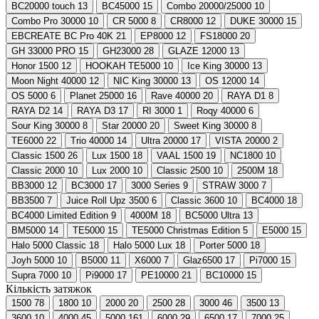
BC20000 touch
13
BC45000
15
Combo 20000/25000
10
Combo Pro 30000
10
CR 5000
8
CR8000
12
DUKE 30000
15
EBCREATE BC Pro 40K
21
EP8000
12
FS18000
20
GH 33000 PRO
15
GH23000
28
GLAZE 12000
13
Honor 1500
12
HOOKAH TE5000
10
Ice King 30000
13
Moon Night 40000
12
NIC King 30000
13
OS 12000
14
OS 5000
6
Planet 25000
16
Rave 40000
20
RAYA D1
8
RAYA D2
14
RAYA D3
17
RI 3000
1
Roqy 40000
6
Sour King 30000
8
Star 20000
20
Sweet King 30000
8
TE6000
22
Trio 40000
14
Ultra 20000
17
VISTA 20000
2
Classic 1500
26
Lux 1500
18
VAAL 1500
19
NC1800
10
Classic 2000
10
Lux 2000
10
Classic 2500
10
2500M
18
BB3000
12
BC3000
17
3000 Series
9
STRAW 3000
7
BB3500
7
Juice Roll Upz 3500
6
Classic 3600
10
BC4000
18
BC4000 Limited Edition
9
4000M
18
BC5000 Ultra
13
BM5000
14
TE5000
15
TE5000 Christmas Edition
5
E5000
15
Halo 5000 Classic
18
Halo 5000 Lux
18
Porter 5000
18
Joyh 5000
10
B5000
11
X6000
7
Glaz6500
17
Pi7000
15
Supra 7000
10
Pi9000
17
PE10000
21
BC10000
15
Кількість затяжок
1500
78
1800
10
2000
20
2500
28
3000
46
3500
13
3600
10
4000
45
5000
161
6000
29
6500
17
7000
25