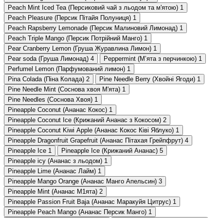
Peach Mint Iced Tea (Персиковий чай з льодом та м'ятою)
1
Peach Pleasure (Персик Пітайя Полуниця)
1
Peach Rapsberry Lemonade (Персик Малиновий Лимонад)
1
Peach Triple Mango (Персик Потрійний Манго)
1
Pear Cranberry Lemon (Груша Журавлина Лимон)
1
Pear soda (Груша Лимонад)
4
Peppermint (Мʼята з перчинкою)
1
Perfumel Lemon (Парфумований лимон)
1
Pina Colada (Піна Колада)
2
Pine Needle Berry (Хвойні Ягоди)
1
Pine Needle Mint (Соснова хвоя М'ята)
1
Pine Needles (Соснова Хвоя)
1
Pineapple Coconut (Ананас Кокос)
1
Pineapple Coconut Ice (Крижаний Ананас з Кокосом)
2
Pineapple Coconut Kiwi Apple (Ананас Кокос Ківі Яблуко)
1
Pineapple Dragonfruit Grapefruit (Ананас Пітахая Грейпфрут)
4
Pineapple Ice
1
Pineapple Ice (Крижаний Ананас)
5
Pineapple icy (Ананас з льодом)
1
Pineapple Lime (Ананас Лайм)
1
Pineapple Mango Orange (Ананас Манго Апельсин)
3
Pineapple Mint (Ананас М1ята)
2
Pineapple Passion Fruit Baja (Ананас Маракуйя Цитрус)
1
Pineapple Peach Mango (Ананас Персик Манго)
1