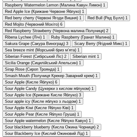
Raspberry Watermelon Lemon (Малина Кавун Лимон)
1
Red Apple Ice (Крижане Червоне Яблуко)
1
Red berry cherry (Червоні Ягоди Вишня)
1
Red Bull (Ред Булл)
1
Red Mojito (Червоний Мохіто)
6
Red Raspberry Strawberry (Червона малина Полуниця)
2
Ribena Lychee (Лічі)
1
Ruby Raspberry (Гранат Малина)
1
Sakura Grape (Сакура Виноград)
3
Scary Berry (Ягідний Микс)
1
Sea breeze mint (Морський бриз мʼята)
1
Siberian Forest (Сибірський Ліс)
2
Siberian mint
1
Sicilia Orange (Сицилійський Апельсин)
1
Sirap Rose (Сироп Троянда)
1
Smash Mouth (Полуниця Крекер Заварний крем)
1
Sour Apple (Кисле Яблуко)
6
Sour Apple Candy (Цукерки з кислом яблуком)
1
Sour Apple Ice (Крижане Кисле Яблуко)
3
Sour apple icy (Кисле яблуко з льодом)
1
Sour Apple Kiwi (Кисле Яблуко Ківі)
1
Sour Apple Pear (Кисле Яблуко Груша)
1
Sour Apple watermelon (Кисле Яблуко Кавун)
1
Sour blackberry blueberry (Кисла Ожина Чорниця)
2
Sour Blackberry Ice (Кислий Ожиновий Лід)
1