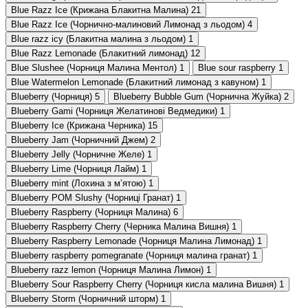
Blue Razz Ice (Крижана Блакитна Малина)
21
Blue Razz Ice (Чорнично-малиновий Лимонад з льодом)
4
Blue razz icy (Блакитна малина з льодом)
1
Blue Razz Lemonade (Блакитний лимонад)
12
Blue Slushee (Чорниця Малина Ментол)
1
Blue sour raspberry
1
Blue Watermelon Lemonade (Блакитний лимонад з кавуном)
1
Blueberry (Чорниця)
5
Blueberry Bubble Gum (Чорнична Жуйка)
2
Blueberry Gami (Чорниця Желатинові Ведмедики)
1
Blueberry Ice (Крижана Черника)
15
Blueberry Jam (Чорничний Джем)
2
Blueberry Jelly (Чорничне Желе)
1
Blueberry Lime (Чорниця Лайм)
1
Blueberry mint (Лохина з мʼятою)
1
Blueberry POM Slushy (Чорниці Гранат)
1
Blueberry Raspberry (Чорниця Малина)
6
Blueberry Raspberry Cherry (Черника Малина Вишня)
1
Blueberry Raspberry Lemonade (Чорниця Малина Лимонад)
1
Blueberry raspberry pomegranate (Чорниця малина гранат)
1
Blueberry razz lemon (Чорниця Малина Лимон)
1
Blueberry Sour Raspberry Cherry (Чорниця кисла малина Вишня)
1
Blueberry Storm (Чорничний шторм)
1