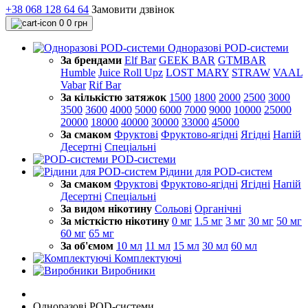
+38 068 128 64 64
Замовити дзвінок
0
0 грн
Одноразові POD-системи
За брендами
Elf Bar
GEEK BAR
GTMBAR
Humble
Juice Roll Upz
LOST MARY
STRAW
VAAL
Vabar
Rif Bar
За кількістю затяжок
1500
1800
2000
2500
3000
3500
3600
4000
5000
6000
7000
9000
10000
25000
20000
18000
40000
30000
33000
45000
За смаком
Фруктові
Фруктово-ягідні
Ягідні
Напій
Десертні
Спеціальні
POD-системи
Рідини для POD-систем
За смаком
Фруктові
Фруктово-ягідні
Ягідні
Напій
Десертні
Спеціальні
За видом нікотину
Сольові
Органічні
За місткістю нікотину
0 мг
1.5 мг
3 мг
30 мг
50 мг
60 мг
65 мг
За об'ємом
10 мл
11 мл
15 мл
30 мл
60 мл
Комплектуючі
Виробники
Одноразові POD-системи