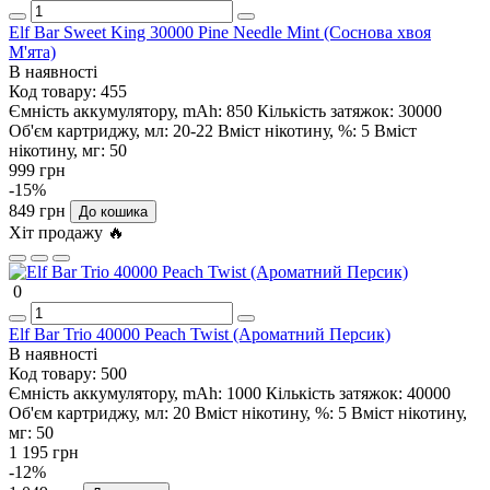
Elf Bar Sweet King 30000 Pine Needle Mint (Соснова хвоя
М'ята)
В наявності
Код товару:
455
Ємність аккумулятору, mAh:
850
Кількість затяжок:
30000
Об'єм картриджу, мл:
20-22
Вміст нікотину, %:
5
Вміст
нікотину, мг:
50
999 грн
-15%
849 грн
До кошика
Хіт продажу 🔥
0
Elf Bar Trio 40000 Peach Twist (Ароматний Персик)
В наявності
Код товару:
500
Ємність аккумулятору, mAh:
1000
Кількість затяжок:
40000
Об'єм картриджу, мл:
20
Вміст нікотину, %:
5
Вміст нікотину,
мг:
50
1 195 грн
-12%