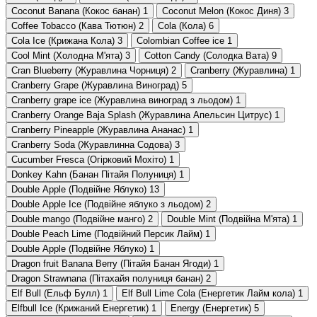
Coconut Banana (Кокос банан)
1
Coconut Melon (Кокос Диня)
3
Coffee Tobacco (Кава Тютюн)
2
Cola (Кола)
6
Cola Ice (Крижана Кола)
3
Colombian Coffee ice
1
Cool Mint (Холодна М'ята)
3
Cotton Candy (Солодка Вата)
9
Cran Blueberry (Журавлина Чорниця)
2
Cranberry (Журавлина)
1
Cranberry Grape (Журавлина Виноград)
5
Cranberry grape ice (Журавлина виноград з льодом)
1
Cranberry Orange Baja Splash (Журавлина Апельсин Цитрус)
1
Cranberry Pineapple (Журавлина Ананас)
1
Cranberry Soda (Журавлинна Содова)
3
Cucumber Fresca (Огірковий Мохіто)
1
Donkey Kahn (Банан Пітайя Полуниця)
1
Double Apple (Подвійне Яблуко)
13
Double Apple Ice (Подвійне яблуко з льодом)
2
Double mango (Подвійне манго)
2
Double Mint (Подвійна М'ята)
1
Double Peach Lime (Подвійний Персик Лайм)
1
Double Аpple (Подвійне Яблуко)
1
Dragon fruit Banana Berry (Пітайя Банан Ягоди)
1
Dragon Strawnana (Пітахайя полуниця банан)
2
Elf Bull (Ельф Булл)
1
Elf Bull Lime Cola (Енергетик Лайм кола)
1
Elfbull Ice (Крижаний Енергетик)
1
Energy (Енергетик)
5