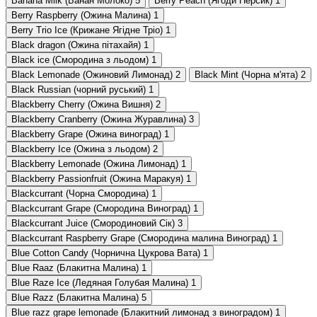
Banana Milk (Банан Молоко)
5
Berry Peach (Ягоди Персик)
1
Berry Raspberry (Ожина Малина)
1
Berry Trio Ice (Крижане Ягідне Тріо)
1
Black dragon (Ожина пітахайя)
1
Black ice (Смородина з льодом)
1
Black Lemonade (Ожиновий Лимонад)
2
Black Mint (Чорна м'ята)
2
Black Russian (чорний руський)
1
Blackberry Cherry (Ожина Вишня)
2
Blackberry Cranberry (Ожина Журавлина)
3
Blackberry Grape (Ожина виноград)
1
Blackberry Ice (Ожина з льодом)
2
Blackberry Lemonade (Ожина Лимонад)
1
Blackberry Passionfruit (Ожина Маракуя)
1
Blackcurrant (Чорна Смородина)
1
Blackcurrant Grape (Смородина Виноград)
1
Blackcurrant Juice (Смородиновий Сік)
3
Blackcurrant Raspberry Grape (Смородина малина Виноград)
1
Blue Cotton Candy (Чорнична Цукрова Вата)
1
Blue Raaz (Блакитна Малина)
1
Blue Raze Ice (Ледяная Голубая Малина)
1
Blue Razz (Блакитна Малина)
5
Blue razz grape lemonade (Блакитний лимонад з виноградом)
1