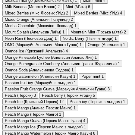
Mexican mango (Мексиканське манго)
1
Miami Mint
4
Milk Banana (Молоко Банан)
2
Mint (М'ята)
6
Mixed Berries (Мікс Лісових Ягід)
2
Mixed Berries (Мікс Ягід)
4
Mixed Orange (Апельсин Полуниця)
2
Mocha Chocolate (Мокачіно Шоколад)
1
Mount Splash (Апельсин Лайм)
1
Mountain Mint (Гірська м'ята)
2
Neon Rain (Неоновbй Дощ)
1
Nordic Berry (Північні ягоди)
1
OMG (Маракуйя Апельсин Манго Гуава)
1
Orange (Апельсин)
1
Orange Ice (Крижаний Апельсин)
4
Orange Pineapple Lychee (Апельсин Ананас Лічі)
1
Orange Pomegranate Cranberry (Апельсин Гранат Журавлина)
1
Orange Soda (Апельсинова Содова)
1
Orange watermelon (Апельсин Кавун)
1
Paper mint
1
Passion fruit icy (Маракуйя з льодом)
1
Passion Fruit Orange Guava (Маракуйя Апельсин Гуава)
3
Peach (Персик)
3
Peach berry (Персик Ягоди)
5
Peach Ice (Крижаний Персик)
12
Peach icy (Персик з льодом)
1
Peach Mango (Ананас Персик Манго)
1
Peach Mango (Персик Манго)
1
Peach Mango Guava (Персик Манго Гуава)
4
Peach Mango Ice (Персик Манго з льодом)
1
Peach Mango Watermelon (Персик Манго Кавун)
8