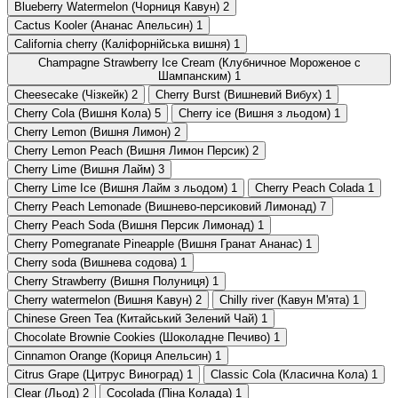
Blueberry Watermelon (Чорниця Кавун)
2
Cactus Kooler (Ананас Апельсин)
1
California cherry (Каліфорнійська вишня)
1
Champagne Strawberry Ice Cream (Клубничное Мороженое с
Шампанским)
1
Cheesecake (Чізкейк)
2
Cherry Burst (Вишневий Вибух)
1
Cherry Cola (Вишня Кола)
5
Cherry ice (Вишня з льодом)
1
Cherry Lemon (Вишня Лимон)
2
Cherry Lemon Peach (Вишня Лимон Персик)
2
Cherry Lime (Вишня Лайм)
3
Cherry Lime Ice (Вишня Лайм з льодом)
1
Cherry Peach Colada
1
Cherry Peach Lemonade (Вишнево-персиковий Лимонад)
7
Cherry Peach Soda (Вишня Персик Лимонад)
1
Cherry Pomegranate Pineapple (Вишня Гранат Ананас)
1
Cherry soda (Вишнева содова)
1
Cherry Strawberry (Вишня Полуниця)
1
Cherry watermelon (Вишня Кавун)
2
Chilly river (Кавун М'ята)
1
Chinese Green Tea (Китайський Зелений Чай)
1
Chocolate Brownie Cookies (Шоколадне Печиво)
1
Cinnamon Orange (Кориця Апельсин)
1
Citrus Grape (Цитрус Виноград)
1
Classic Cola (Класична Кола)
1
Clear (Льод)
2
Cocolada (Піна Колада)
1