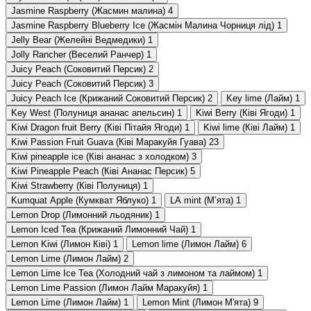
Jasmine Raspberry (Жасмин малина)
4
Jasmine Raspberry Blueberry Ice (Жасмін Малина Чорниця лід)
1
Jelly Bear (Желейні Ведмедики)
1
Jolly Rancher (Веселий Ранчер)
1
Juicy Peach (Соковитий Персик)
2
Juicy Peach (Соковитий Персик)
3
Juicy Peach Ice (Крижаний Соковитий Персик)
2
Key lime (Лайм)
1
Key West (Полуниця ананас апельсин)
1
Kiwi Berry (Ківі Ягоди)
1
Kiwi Dragon fruit Berry (Ківі Пітайя Ягоди)
1
Kiwi lime (Ківі Лайм)
1
Kiwi Passion Fruit Guava (Ківі Маракуйя Гуава)
23
Kiwi pineapple ice (Ківі ананас з холодком)
3
Kiwi Pineapple Peach (Ківі Ананас Персик)
5
Kiwi Strawberry (Ківі Полуниця)
1
Kumquat Apple (Кумкват Яблуко)
1
LA mint (Мʼята)
1
Lemon Drop (Лимонний льодяник)
1
Lemon Iced Tea (Крижаний Лимонний Чай)
1
Lemon Kiwi (Лимон Ківі)
1
Lemon lime (Лимон Лайм)
6
Lemon Lime (Лимон Лайм)
2
Lemon Lime Ice Tea (Холодний чай з лимоном та лаймом)
1
Lemon Lime Passion (Лимон Лайм Маракуйя)
1
Lemon Limе (Лимон Лайм)
1
Lemon Mint (Лимон М'ята)
9