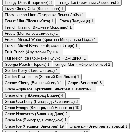
Energy Drink (Енергетик)
3
Energy Ice (Крижаний Энергетик)
3
Fizzy Cherry Cola (Вишня кола)
1
Fizzy Lemon Lime (Газировка Лимон Лайм)
1
Forest Mint (Лісова мʼята)
1
Fraze (Полуниця)
1
French Kissing (Вишневе Морозиво)
1
Frosty (Ментолова свіжість)
1
Frozen Mineral Water (Крижана Мінеральна Вода)
1
Frozen Mixed Berry Ice (Крижані Ягоди)
1
Fruit Punch (Фруктовий Пунш)
1
Fuji Melon Ice (Крижане Яблуко Фіджі Диня)
1
Georgia Peach (Персик)
1
Ginger Man (Імбирне Печиво)
1
Golden Berry (Золота ягода)
1
Golden Kiwi Lemon (Золотий Ківі Лимон)
1
Granny Cherry (Вишневий сад)
1
Grape (Виноград)
8
Grape Apple Ice (Крижаний Виноград з Яблуком)
1
Grape cherry (Виноград Вишня)
4
Grape Cranberry (Виноград Журавлина)
3
Grape Energy (Виноградний Енергетик)
10
Grape Honeydew (Виноград Диня)
2
Grape Ice (Виноград з холодком)
1
Grape Ice (Ледяной Виноград)
19
Grape icy (Виноград з льодом)
1