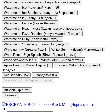
Watermelon coconut water (Кавун Кокосова вода)
1
Watermelon Ice (Крижаний Кавун)
36
Watermelon Ice Blueberry (Кавун лід Чорниця)
1
Watermelon icy (Кавун з льодом)
1
Watermelon Lemon (Кавун Лимон)
5
Watermelon Peach Frost (Кавун персик з морозом)
2
Watermelon Razz Rancher (Кавун Малина Ягоды)
1
Watermelon Ruby (Кавуновий Смузі)
1
Watermelon Strawberry (Кавун Полуниця)
2
White gummy (Біла жуйка)
1
White Gummy (Білий Мармелад)
1
White Peach Baja Splash (Білий Персик Цитрус)
1
White strawberry ice
1
Winter Mint (Зимова м'ята)
1
Аpple Peach (Яблуко Персик)
1
Сoconut Melon (Кокос Диня)
1
Зарядка
Без зарядки
152
З зарядкою
834
Скасувати
Виберіть фільтри
Виберіть фільтри
Каталог
0