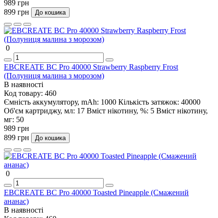
989 грн
899 грн
До кошика
0
EBCREATE BC Pro 40000 Strawberry Raspberry Frost
(Полуниця малина з морозом)
В наявності
Код товару:
460
Ємність аккумулятору, mAh:
1000
Кількість затяжок:
40000
Об'єм картриджу, мл:
17
Вміст нікотину, %:
5
Вміст нікотину,
мг:
50
989 грн
899 грн
До кошика
0
EBCREATE BC Pro 40000 Toasted Pineapple (Смажений
ананас)
В наявності