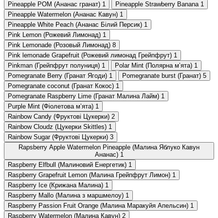
Pineapple POM (Ананас гранат)
1
Pineapple Strawberry Banana
1
Pineapple Watermelon (Ананас Кавун)
1
Pineapple White Peach (Ананас Білий Персик)
1
Pink Lemon (Рожевий Лимонад)
1
Pink Lemonade (Розовый Лимонад)
8
Pink lemonade Grapefruit (Рожевий лимонад Грейпфрут)
1
Pinkman (Грейпфрут полуниця)
1
Polar Mint (Полярна мʼята)
1
Pomegranate Berry (Гранат Ягоди)
1
Pomegranate burst (Гранат)
5
Pomegranate coconut (Гранат Кокос)
1
Pomegranate Raspberry Lime (Гранат Малина Лайм)
1
Purple Mint (Фіолетова мʼята)
1
Rainbow Candy (Фруктові Цукерки)
2
Rainbow Cloudz (Цукерки Skittles)
1
Rainbow Sugar (Фруктові Цукерки)
3
Rapsberry Apple Watermelon Pineapple (Малина Яблуко Кавун
Ананас)
1
Raspberry Elfbull (Малиновий Енергетик)
1
Raspberry Grapefruit Lemon (Малина Грейпфрут Лимон)
1
Raspberry Ice (Крижана Малина)
1
Raspberry Mallo (Малина з маршмелоу)
1
Raspberry Passion Fruit Orange (Малина Маракуйя Апельсин)
1
Raspberry Watermelon (Малина Кавун)
2