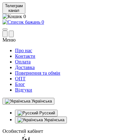
Телеграм
канал
0
0
Меню
Про нас
Контакти
Оплата
Доставка
Повернення та обмін
ОПТ
Блог
Відгуки
Українська
Русский
Українська
Особистий кабінет