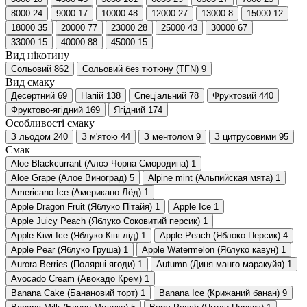
8000
24
9000
17
10000
48
12000
27
13000
8
15000
12
18000
35
20000
77
23000
28
25000
43
30000
67
33000
15
40000
88
45000
15
Вид нікотину
Сольовий
862
Сольовий без тютюну (TFN)
9
Вид смаку
Десертний
69
Напій
138
Спеціальний
78
Фруктовий
440
Фруктово-ягідний
169
Ягідний
174
Особливості смаку
З льодом
240
З м'ятою
44
З ментолом
9
З цитрусовими
95
Смак
Aloe Blackcurrant (Алоэ Чорна Смородина)
1
Aloe Grape (Алое Виноград)
5
Alpine mint (Альпийская мята)
1
Americano Ice (Американо Лёд)
1
Apple Dragon Fruit (Яблуко Пітайя)
1
Apple Ice
1
Apple Juicy Peach (Яблуко Соковитий персик)
1
Apple Kiwi Ice (Яблуко Ківі лід)
1
Apple Peach (Яблоко Персик)
4
Apple Pear (Яблуко Груша)
1
Apple Watermelon (Яблуко кавун)
1
Aurora Berries (Полярні ягоди)
1
Autumn (Диня манго маракуйя)
1
Avocado Cream (Авокадо Крем)
1
Banana Cake (Банановий торт)
1
Banana Ice (Крижаний банан)
9