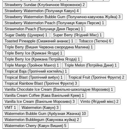
Strawberry Sundae (Клубничное Мороженое)
2
Strawberry Watermelon (Полуниця Кавун)
4
Strawberry Watermelon Bubble Gum (Полунично-кавунова Жуйка)
3
Strawberry Watermelon Peach (Полуниця Кавун Персик)
1
Strawmelon Peach (Полуниця Диня Персик)
1
Sugar Daddy (Цукерки)
1
Super Berry (Ягідний Мікс)
1
Toasted Pineapple (Смажений ананас)
1
Tobacco (Тютюн)
6
Triple Berry (Вишня Червона смородина Малина)
1
Triple Berry Ice (Крижані Ягоди)
1
Triple Berry Ice (Крижана Потрійна Ягода)
1
Triple Mango (Тройное Манго)
1
Triple Melon (Потрійна Диня)
1
Tropical Baja (Тропічний коктейль)
1
Tropical Blast (Тропічний вибух)
1
Tropical Fruit (Тропічні Фрукти)
2
Tropical Rainbow Blast (Тропічні Фрукти)
3
Vanilla Chocolate Ice Cream (Ванільно-шоколадне Морозиво)
1
Vanilla Cream Coffee (Кава Ванільний Крем)
1
Vanilla Ice Cream (Ванільне Морозиво)
3
Vimto (Ягідний мікс)
2
VMT
1
Watermelon (Кавун)
3
Watermelon Bubble Gum (Арбузная Жвачка)
10
Watermelon Bubblegum (Кавунова жуйка)
2
Watermelon Cherry (Кавун Вишня)
5