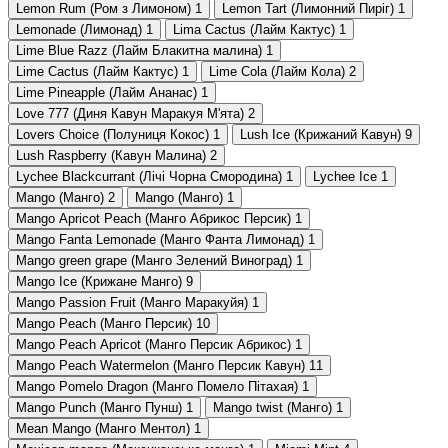
Lemon Rum (Ром з Лимоном)
1
Lemon Tart (Лимонний Пиріг)
1
Lemonade (Лимонад)
1
Lima Cactus (Лайм Кактус)
1
Lime Blue Razz (Лайм Блакитна малина)
1
Lime Cactus (Лайм Кактус)
1
Lime Cola (Лайм Кола)
2
Lime Pineapple (Лайм Ананас)
1
Love 777 (Диня Кавун Маракуя М'ята)
2
Lovers Choice (Полуниця Кокос)
1
Lush Ice (Крижаний Кавун)
9
Lush Raspberry (Кавун Малина)
2
Lychee Blackcurrant (Лічі Чорна Смородина)
1
Lychee Ice
1
Mango (Манго)
2
Mango (Манго)
1
Mango Apricot Peach (Манго Абрикос Персик)
1
Mango Fanta Lemonade (Манго Фанта Лимонад)
1
Mango green grape (Манго Зелений Виноград)
1
Mango Ice (Крижане Манго)
9
Mango Passion Fruit (Манго Маракуйя)
1
Mango Peach (Манго Персик)
10
Mango Peach Apricot (Манго Персик Абрикос)
1
Mango Peach Watermelon (Манго Персик Кавун)
11
Mango Pomelo Dragon (Манго Помело Пітахая)
1
Mango Punch (Манго Пунш)
1
Mango twist (Манго)
1
Mean Mango (Манго Ментол)
1