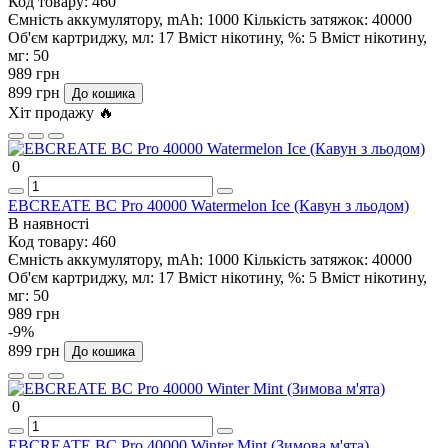
Код товару:
460
Ємність аккумулятору, mAh:
1000
Кількість затяжок:
40000
Об'єм картриджу, мл:
17
Вміст нікотину, %:
5
Вміст нікотину,
мг:
50
989 грн
899 грн
До кошика
Хіт продажу 🔥
0
EBCREATE BC Pro 40000 Watermelon Ice (Кавун з льодом)
В наявності
Код товару:
460
Ємність аккумулятору, mAh:
1000
Кількість затяжок:
40000
Об'єм картриджу, мл:
17
Вміст нікотину, %:
5
Вміст нікотину,
мг:
50
989 грн
-9%
899 грн
До кошика
0
EBCREATE BC Pro 40000 Winter Mint (Зимова м'ята)