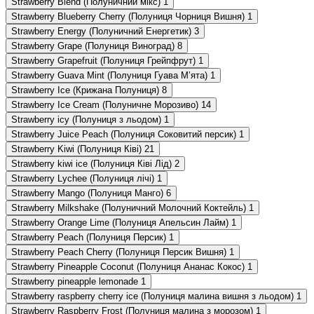
Strawberry Blend (Полуничний мікс)
1
Strawberry Blueberry Cherry (Полуниця Чорниця Вишня)
1
Strawberry Energy (Полуничний Енергетик)
3
Strawberry Grape (Полуниця Виноград)
8
Strawberry Grapefruit (Полуниця Грейпфрут)
1
Strawberry Guava Mint (Полуниця Гуава Мʼята)
1
Strawberry Ice (Крижана Полуниця)
8
Strawberry Ice Cream (Полуничне Морозиво)
14
Strawberry icy (Полуниця з льодом)
1
Strawberry Juice Peach (Полуниця Соковитий персик)
1
Strawberry Kiwi (Полуниця Ківі)
21
Strawberry kiwi ice (Полуниця Ківі Лід)
2
Strawberry Lychee (Полуниця лічі)
1
Strawberry Mango (Полуниця Манго)
6
Strawberry Milkshake (Полуничний Молочний Коктейль)
1
Strawberry Orange Lime (Полуниця Апельсин Лайм)
1
Strawberry Peach (Полуниця Персик)
1
Strawberry Peach Cherry (Полуниця Персик Вишня)
1
Strawberry Pineapple Coconut (Полуниця Ананас Кокос)
1
Strawberry pineapple lemonade
1
Strawberry raspberry cherry ice (Полуниця малина вишня з льодом)
1
Strawberry Raspberry Frost (Полуниця малина з морозом)
1