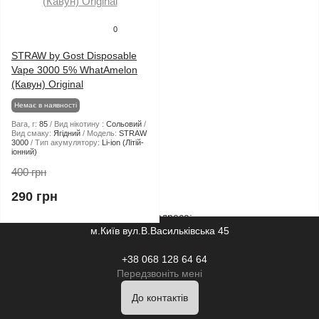
0
STRAW by Gost Disposable
Vape 3000 5% WhatAmelon
(Кавун) Original
Немає в наявності
Вага, г:
85
Вид нікотину :
Сольовий
Вид смаку:
Ягідний
Модель:
STRAW
3000
Тип акумулятору:
Li-ion (Літій-
іонний)
400 грн
290 грн
Наша адреса:
м.Київ вул.В.Васильківська 45
Зателефонуйте нам:
+38 068 128 64 64
Передзвоніть мені
До контактів