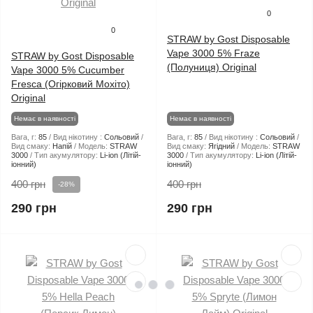
0
0
STRAW by Gost Disposable
Vape 3000 5% Fraze
STRAW by Gost Disposable
(Полуниця) Original
Vape 3000 5% Cucumber
Fresca (Огірковий Мохіто)
Original
Немає в наявності
Немає в наявності
Вага, г:
85
Вид нікотину :
Сольовий
Вага, г:
85
Вид нікотину :
Сольовий
Вид смаку:
Напій
Модель:
STRAW
Вид смаку:
Ягідний
Модель:
STRAW
3000
Тип акумулятору:
Li-ion (Літій-
3000
Тип акумулятору:
Li-ion (Літій-
іонний)
іонний)
400 грн
400 грн
-28%
290 грн
290 грн