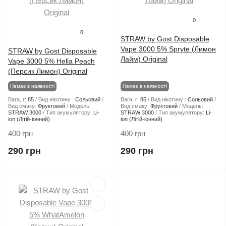
0
0
STRAW by Gost Disposable
Vape 3000 5% Spryte (Лимон
STRAW by Gost Disposable
Лайм) Original
Vape 3000 5% Hella Peach
(Персик Лимон) Original
Немає в наявності
Немає в наявності
Вага, г:
85
Вид нікотину :
Сольовий
Вага, г:
85
Вид нікотину :
Сольовий
Вид смаку:
Фруктовий
Модель:
Вид смаку:
Фруктовий
Модель:
STRAW 3000
Тип акумулятору:
Li-
STRAW 3000
Тип акумулятору:
Li-
ion (Літій-іонний)
ion (Літій-іонний)
400 грн
400 грн
290 грн
290 грн