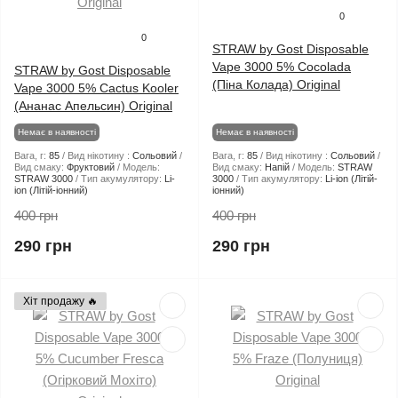
0
0
STRAW by Gost Disposable
Vape 3000 5% Cocolada
STRAW by Gost Disposable
(Піна Колада) Original
Vape 3000 5% Cactus Kooler
(Ананас Апельсин) Original
Немає в наявності
Немає в наявності
Вага, г:
85
Вид нікотину :
Сольовий
Вага, г:
85
Вид нікотину :
Сольовий
Вид смаку:
Фруктовий
Модель:
Вид смаку:
Напій
Модель:
STRAW
STRAW 3000
Тип акумулятору:
Li-
3000
Тип акумулятору:
Li-ion (Літій-
ion (Літій-іонний)
іонний)
400 грн
400 грн
290 грн
290 грн
Хіт продажу 🔥