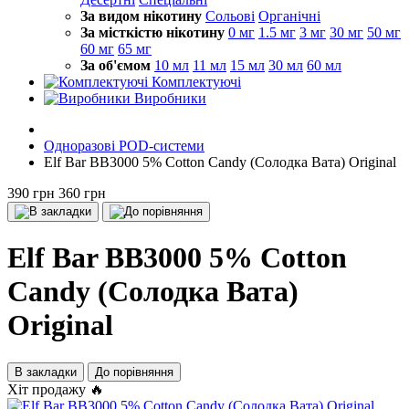
За видом нікотину
Сольові
Органічні
За місткістю нікотину
0 мг
1.5 мг
3 мг
30 мг
50 мг
60 мг
65 мг
За об'ємом
10 мл
11 мл
15 мл
30 мл
60 мл
Комплектуючі
Виробники
Одноразові POD-системи
Elf Bar BB3000 5% Cotton Candy (Солодка Вата) Original
390 грн
360 грн
Elf Bar BB3000 5% Cotton
Candy (Солодка Вата)
Original
В закладки
До порівняння
Хіт продажу 🔥