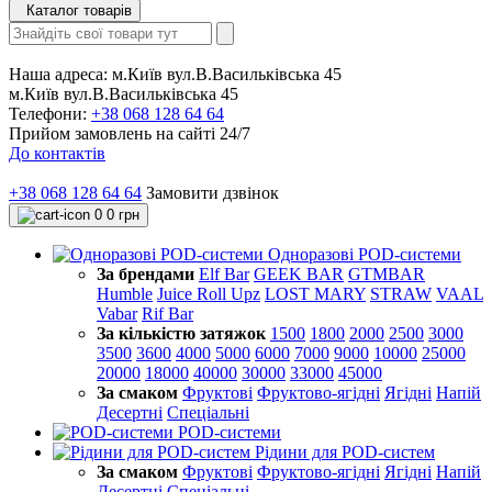
Каталог товарів
Наша адреса:
м.Київ вул.В.Васильківська 45
м.Київ вул.В.Васильківська 45
Телефони:
+38 068 128 64 64
Прийом замовлень на сайті 24/7
До контактів
+38 068 128 64 64
Замовити дзвінок
0
0 грн
Одноразові POD-системи
За брендами
Elf Bar
GEEK BAR
GTMBAR
Humble
Juice Roll Upz
LOST MARY
STRAW
VAAL
Vabar
Rif Bar
За кількістю затяжок
1500
1800
2000
2500
3000
3500
3600
4000
5000
6000
7000
9000
10000
25000
20000
18000
40000
30000
33000
45000
За смаком
Фруктові
Фруктово-ягідні
Ягідні
Напій
Десертні
Спеціальні
POD-системи
Рідини для POD-систем
За смаком
Фруктові
Фруктово-ягідні
Ягідні
Напій
Десертні
Спеціальні