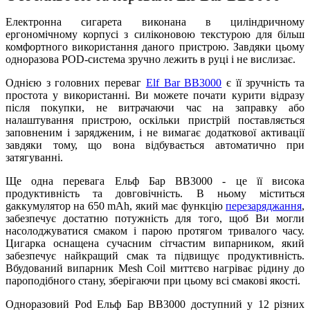
Електронна сигарета виконана в циліндричному
ергономічному корпусі з силіконовою текстурою для більш
комфортного використання даного пристрою. Завдяки цьому
одноразова POD-система зручно лежить в руці і не вислизає.
Однією з головних переваг
Elf Bar BB3000
є її зручність та
простота у використанні. Ви можете почати курити відразу
після покупки, не витрачаючи час на заправку або
налаштування пристрою, оскільки пристрій поставляється
заповненим і зарядженим, і не вимагає додаткової активації
завдяки тому, що вона відбувається автоматично при
затягуванні.
Ще одна перевага Ельф Бар BB3000 - це її висока
продуктивність та довговічність. В ньому міститься
gаккумулятор на 650 mAh, який має функцію
перезаряджання
,
забезпечує достатню потужність для того, щоб Ви могли
насолоджуватися смаком і парою протягом тривалого часу.
Цигарка оснащена сучасним сітчастим випарником, який
забезпечує найкращий смак та підвищує продуктивність.
Вбудований випарник Mesh Coil миттєво нагріває рідину до
пароподібного стану, зберігаючи при цьому всі смакові якості.
Одноразовий Pod Ельф Бар ВВ3000 доступний у 12 різних