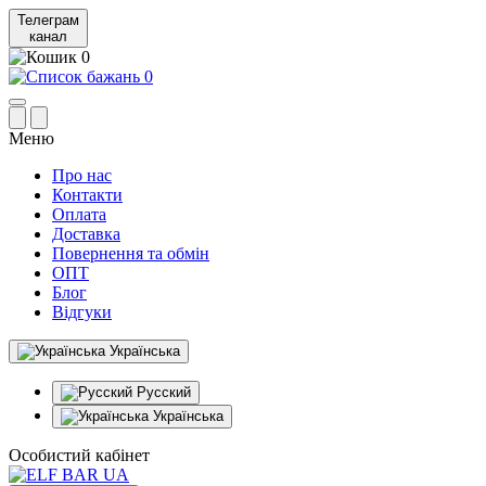
Телеграм
канал
0
0
Меню
Про нас
Контакти
Оплата
Доставка
Повернення та обмін
ОПТ
Блог
Відгуки
Українська
Русский
Українська
Особистий кабінет