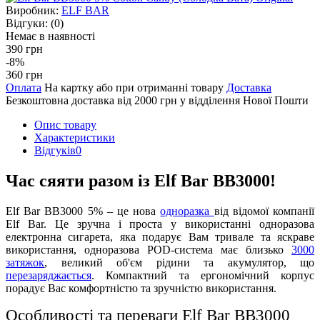
Виробник:
ELF BAR
Відгуки:
(0)
Немає в наявності
390 грн
-8%
360 грн
Оплата
На картку або при отриманні товару
Доставка
Безкоштовна доставка від 2000 грн у відділення Нової Пошти
Опис товару
Характеристики
Відгуків
0
Час сяяти разом із Elf Bar BB3000!
Elf Bar BB3000 5% – це нова
одноразка
від відомої компанії
Elf Bar. Це зручна і проста у використанні одноразова
електронна сигарета, яка подарує Вам тривале та яскраве
використання, одноразова POD-система має близько
3000
затяжок
, великий об'єм рідини та акумулятор, що
перезаряджається
. Компактний та ергономічний корпус
порадує Вас комфортністю та зручністю використання.
Особливості та переваги Elf Bar BB3000