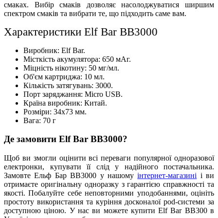
смаках. Вибір смаків дозволяє насолоджуватися ширшим
спектром смаків та вибрати те, що підходить саме вам.
Характеристики Elf Bar BB3000
Виробник: Elf Bar.
Місткість акумулятора: 650 мАг.
Міцність нікотину: 50 мг/мл.
Об'єм картриджа: 10 мл.
Кількість затягувань: 3000.
Порт заряджання: Micro USB.
Країна виробник: Китай.
Розміри: 34х73 мм.
Вага: 70 г
Де замовити Elf Bar BB3000?
Щоб ви змогли оцінити всі переваги популярної одноразової
електронки, купувати її слід у надійного постачальника.
Замовте Ельф Бар ВВ3000 у нашому
інтернет-магазині
і ви
отримаєте оригінальну одноразку з гарантією справжності та
якості. Побалуйте себе неповторними уподобаннями, оцініть
простоту використання та куріння досконалої pod-системи за
доступною ціною. У нас ви можете купити Elf Bar BB300 в