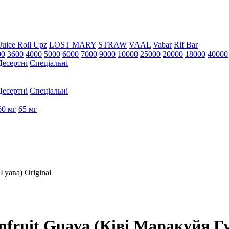
Juice Roll Upz
LOST MARY
STRAW
VAAL
Vabar
Rif Bar
00
3600
4000
5000
6000
7000
9000
10000
25000
20000
18000
40000
Десертні
Спеціальні
Десертні
Спеціальні
60 мг
65 мг
Гуава) Original
nfruit Guava (Ківі Маракуйя Гу