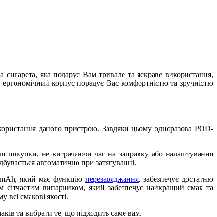
на сигарета, яка подарує Вам тривале та яскраве використання,
а ергономічний корпус порадує Вас комфортністю та зручністю
користання даного пристрою. Завдяки цьому одноразова POD-
сля покупки, не витрачаючи час на заправку або налаштування
ідбувається автоматично при затягуванні.
50 mAh, який має функцію
перезаряджання
, забезпечує достатню
м сітчастим випарником, який забезпечує найкращий смак та
 всі смакові якості.
ів та вибрати те, що підходить саме вам.