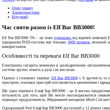
Опис товару
Характеристики
Відгуків
0
Час сяяти разом із Elf Bar BB3000!
Elf Bar BB3000 5% – це нова
одноразка
від відомої компанії 
одноразова POD-система має близько
3000 затяжок
, великий о
використання.
Особливості та переваги Elf Bar BB3000
Електронна сигарета виконана в циліндричному ергономічно
система зручно лежить в руці і не вислизає.
Однією з головних переваг
Elf Bar BB3000
є її зручність та
пристрою, оскільки пристрій поставляється заповненим і зарядж
Ще одна перевага Ельф Бар BB3000 - це її висока продуктив
потужність для того, щоб Ви могли насолоджуватися смаком
підвищує продуктивність. Вбудований випарник Mesh Coil миттєв
Одноразовий Pod Ельф Бар ВВ3000 доступний у 12 різних смака