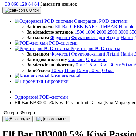
+38 068 128 64 64
Замовити дзвінок
0
0 грн
Одноразові POD-системи
За брендами
Elf Bar
GEEK BAR
GTMBAR
Humble
За кількістю затяжок
1500
1800
2000
2500
3000
35
За смаком
Фруктові
Фруктово-ягідні
Ягідні
Напій
POD-системи
Рідини для POD-систем
За смаком
Фруктові
Фруктово-ягідні
Ягідні
Напій
За видом нікотину
Сольові
Органічні
За місткістю нікотину
0 мг
1.5 мг
3 мг
30 мг
50 мг
За об'ємом
10 мл
11 мл
15 мл
30 мл
60 мл
Комплектуючі
Виробники
Одноразові POD-системи
Elf Bar BB3000 5% Kiwi Passionfruit Guava (Ківі Маракуйя 
390 грн
360 грн
Elf Bar BB3000 5% Kiwi Passio