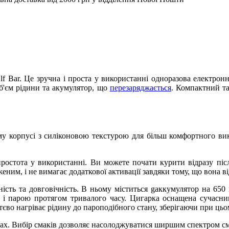
Elf Bar. Це зручна і проста у використанні одноразова електрон
б'єм рідини та акумулятор, що
перезаряджається
. Компактний т
му корпусі з силіконовою текстурою для більш комфортного ви
 простота у використанні. Ви можете почати курити відразу пі
еним, і не вимагає додаткової активації завдяки тому, що вона в
ність та довговічність. В ньому міститься gаккумулятор на 6
 і парою протягом тривалого часу. Цигарка оснащена сучасни
о нагріває рідину до пароподібного стану, зберігаючи при цьому
х. Вибір смаків дозволяє насолоджуватися ширшим спектром смак