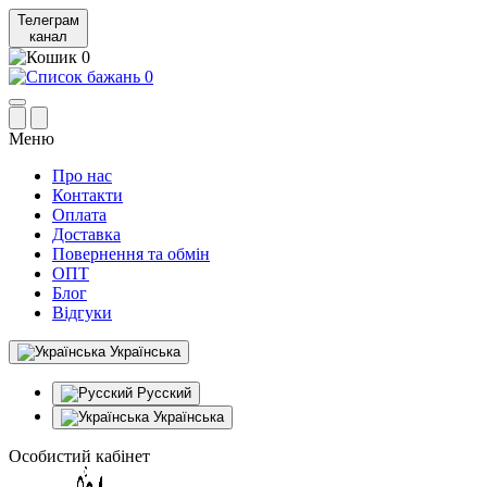
Телеграм
канал
0
0
Меню
Про нас
Контакти
Оплата
Доставка
Повернення та обмін
ОПТ
Блог
Відгуки
Українська
Русский
Українська
Особистий кабінет