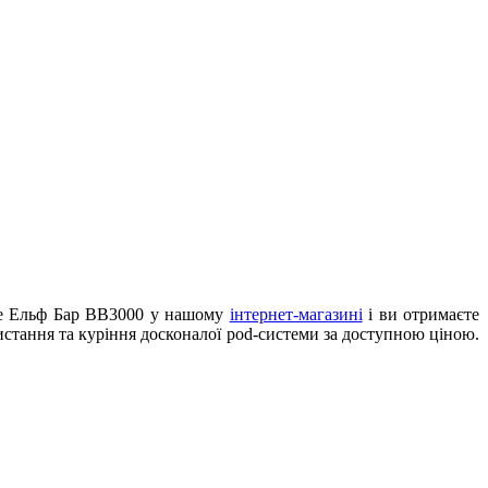
вте Ельф Бар ВВ3000 у нашому
інтернет-магазині
і ви отримаєте
истання та куріння досконалої pod-системи за доступною ціною.