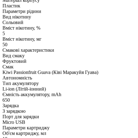
Матеріал корпусу
Пластик
Параметри рідини
Вид нікотину
Сольовий
Вміст нікотину, %
5
Вміст нікотину, мг
50
Смакові характеристики
Вид смаку
Фруктовий
Смак
Kiwi Passionfruit Guava (Ківі Маракуйя Гуава)
Автономність
Тип акумулятору
Li-ion (Літій-іонний)
Ємність аккумулятору, mAh
650
Зарядка
З зарядкою
Порт для зарядки
Micro USB
Параметри картриджу
Об'єм картриджу, мл