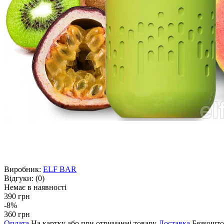
Виробник:
ELF BAR
Відгуки:
(0)
Немає в наявності
390 грн
-8%
360 грн
Оплата
На картку або при отриманні товару
Доставка
Безкошто