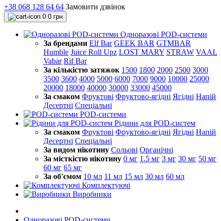
+38 068 128 64 64
Замовити дзвінок
0
0 грн
Одноразові POD-системи
За брендами
Elf Bar
GEEK BAR
GTMBAR
Humble
Juice Roll Upz
LOST MARY
STRAW
VAAL
Vabar
Rif Bar
За кількістю затяжок
1500
1800
2000
2500
3000
3500
3600
4000
5000
6000
7000
9000
10000
25000
20000
18000
40000
30000
33000
45000
За смаком
Фруктові
Фруктово-ягідні
Ягідні
Напій
Десертні
Спеціальні
POD-системи
Рідини для POD-систем
За смаком
Фруктові
Фруктово-ягідні
Ягідні
Напій
Десертні
Спеціальні
За видом нікотину
Сольові
Органічні
За місткістю нікотину
0 мг
1.5 мг
3 мг
30 мг
50 мг
60 мг
65 мг
За об'ємом
10 мл
11 мл
15 мл
30 мл
60 мл
Комплектуючі
Виробники
Одноразові POD-системи