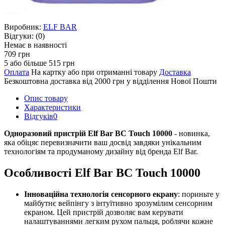
Виробник:
ELF BAR
Відгуки:
(0)
Немає в наявності
709 грн
5 або більше 515 грн
Оплата
На картку або при отриманні товару
Доставка
Безкоштовна доставка від 2000 грн у відділення Нової Пошти
Опис товару
Характеристики
Відгуків
0
Одноразовий пристрій Elf Bar BC Touch 10000
- новинка,
яка обіцяє перевизначити ваш досвід завдяки унікальним
технологіям та продуманому дизайну від бренда Elf Bar.
Особливості Elf Bar BC Touch 10000
Інноваційна технологія сенсорного екрану
: пориньте у
майбутнє вейпінгу з інтуїтивно зрозумілим сенсорним
екраном. Цей пристрій дозволяє вам керувати
налаштуваннями легким рухом пальця, роблячи кожне