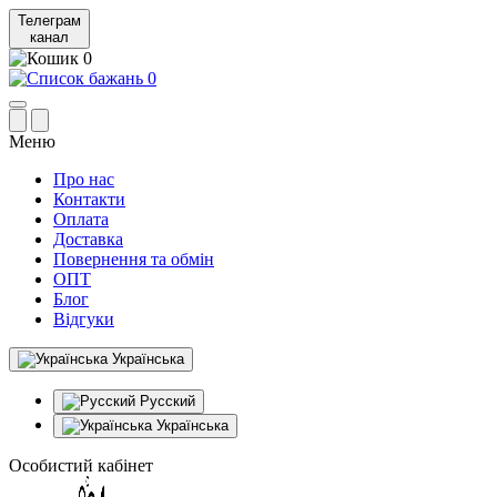
Телеграм
канал
0
0
Меню
Про нас
Контакти
Оплата
Доставка
Повернення та обмін
ОПТ
Блог
Відгуки
Українська
Русский
Українська
Особистий кабінет