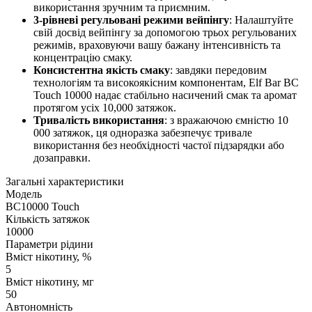
використання зручним та приємним.
3-рівневі регульовані режими вейпінгу
: Налаштуйте
свій досвід вейпінгу за допомогою трьох регульованих
режимів, враховуючи вашу бажану інтенсивність та
концентрацію смаку.
Консистентна якість смаку
: завдяки передовим
технологіям та високоякісним компонентам, Elf Bar BC
Touch 10000 надає стабільно насичений смак та аромат
протягом усіх 10,000 затяжок.
Тривалість використання
: з вражаючою ємністю 10
000 затяжок, ця одноразка забезпечує тривале
використання без необхідності частої підзарядки або
дозаправки.
Загальні характеристики
Модель
BC10000 Touch
Кількість затяжок
10000
Параметри рідини
Вміст нікотину, %
5
Вміст нікотину, мг
50
Автономність