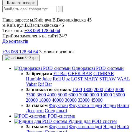
Каталог товарів
Наша адреса:
м.Київ вул.В.Васильківська 45
м.Київ вул.В.Васильківська 45
Телефони:
+38 068 128 64 64
Прийом замовлень на сайті 24/7
До контактів
+38 068 128 64 64
Замовити дзвінок
0
0 грн
Одноразові POD-системи
За брендами
Elf Bar
GEEK BAR
GTMBAR
Humble
Juice Roll Upz
LOST MARY
STRAW
VAAL
Vabar
Rif Bar
За кількістю затяжок
1500
1800
2000
2500
3000
3500
3600
4000
5000
6000
7000
9000
10000
25000
20000
18000
40000
30000
33000
45000
За смаком
Фруктові
Фруктово-ягідні
Ягідні
Напій
Десертні
Спеціальні
POD-системи
Рідини для POD-систем
За смаком
Фруктові
Фруктово-ягідні
Ягідні
Напій
Десертні
Спеціальні