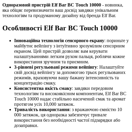
Одноразовий пристрій Elf Bar BC Touch 10000
- новинка,
яка обіцяє перевизначити ваш досвід завдяки унікальним
технологіям та продуманому дизайну від бренда Elf Bar.
Особливості Elf Bar BC Touch 10000
Інноваційна технологія сенсорного екрану
: пориньте у
майбутнє вейпінгу з інтуїтивно зрозумілим сенсорним
екраном. Цей пристрій дозволяє вам керувати
налаштуваннями легким рухом пальця, роблячи кожне
використання зручним та приємним.
3-рівневі регульовані режими вейпінгу
: Налаштуйте
свій досвід вейпінгу за допомогою трьох регульованих
режимів, враховуючи вашу бажану інтенсивність та
концентрацію смаку.
Консистентна якість смаку
: завдяки передовим
технологіям та високоякісним компонентам, Elf Bar BC
Touch 10000 надає стабільно насичений смак та аромат
протягом усіх 10,000 затяжок.
Тривалість використання
: з вражаючою ємністю 10
000 затяжок, ця одноразка забезпечує тривале
використання без необхідності частої підзарядки або
дозаправки.