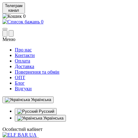
Телеграм
канал
0
0
Меню
Про нас
Контакти
Оплата
Доставка
Повернення та обмін
ОПТ
Блог
Відгуки
Українська
Русский
Українська
Особистий кабінет