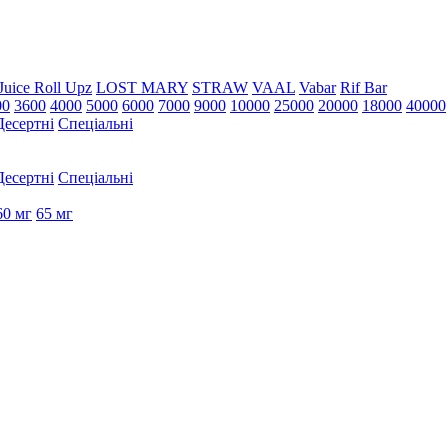
Juice Roll Upz
LOST MARY
STRAW
VAAL
Vabar
Rif Bar
00
3600
4000
5000
6000
7000
9000
10000
25000
20000
18000
40000
Десертні
Спеціальні
Десертні
Спеціальні
60 мг
65 мг