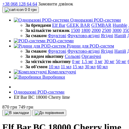
+38 068 128 64 64
Замовити дзвінок
0
0 грн
Одноразові POD-системи
За брендами
Elf Bar
GEEK BAR
GTMBAR
Humble
За кількістю затяжок
1500
1800
2000
2500
3000
35
За смаком
Фруктові
Фруктово-ягідні
Ягідні
Напій
POD-системи
Рідини для POD-систем
За смаком
Фруктові
Фруктово-ягідні
Ягідні
Напій
За видом нікотину
Сольові
Органічні
За місткістю нікотину
0 мг
1.5 мг
3 мг
30 мг
50 мг
За об'ємом
10 мл
11 мл
15 мл
30 мл
60 мл
Комплектуючі
Виробники
Одноразові POD-системи
Elf Bar BC 18000 Cherry lime
870 грн
749 грн
Elf Bar BC 18000 Cherry lime