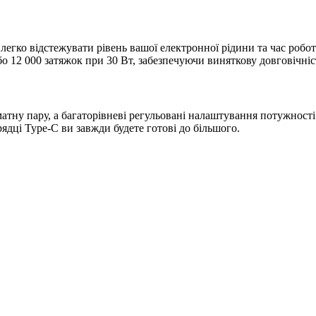
егко відстежувати рівень вашої електронної рідини та час робот
12 000 затяжок при 30 Вт, забезпечуючи виняткову довговічніст
оматну пару, а багаторівневі регульовані налаштування потужнос
дці Type-C ви завжди будете готові до більшого.