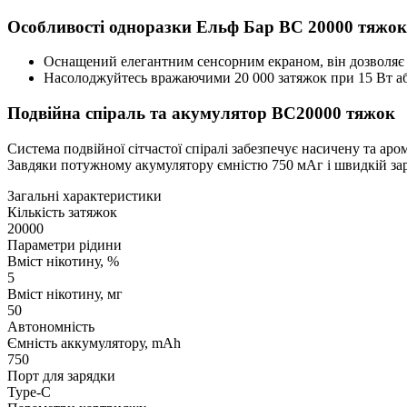
Особливості одноразки Ельф Бар ВС 20000 тяжок
Оснащений елегантним сенсорним екраном, він дозволяє л
Насолоджуйтесь вражаючими 20 000 затяжок при 15 Вт або 
Подвійна спіраль та акумулятор ВС20000 тяжок
Система подвійної сітчастої спіралі забезпечує насичену та ар
Завдяки потужному акумулятору ємністю 750 мАг і швидкій заря
Загальні характеристики
Кількість затяжок
20000
Параметри рідини
Вміст нікотину, %
5
Вміст нікотину, мг
50
Автономність
Ємність аккумулятору, mAh
750
Порт для зарядки
Type-C