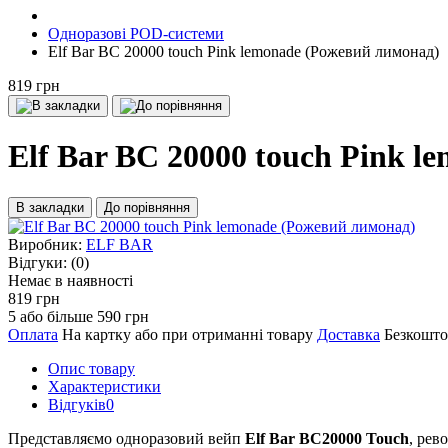
Одноразові POD-системи
Elf Bar BC 20000 touch Pink lemonade (Рожевий лимонад)
819 грн
Elf Bar BC 20000 touch Pink 
В закладки
До порівняння
Виробник:
ELF BAR
Відгуки:
(0)
Немає в наявності
819 грн
5 або більше 590 грн
Оплата
На картку або при отриманні товару
Доставка
Безкошто
Опис товару
Характеристики
Відгуків
0
Представляємо одноразовий вейп
Elf Bar BC20000 Touch
, рев