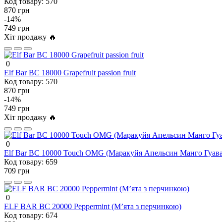
Код товару:
570
870 грн
-14%
749 грн
Хіт продажу 🔥
0
Elf Bar BC 18000 Grapefruit passion fruit
Код товару:
570
870 грн
-14%
749 грн
Хіт продажу 🔥
0
Elf Bar BC 10000 Touch OMG (Маракуйя Апельсин Манго Гуава
Код товару:
659
709 грн
0
ELF BAR BC 20000 Peppermint (Мʼята з перчинкою)
Код товару:
674