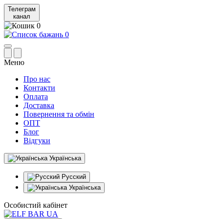
Телеграм
канал
0
0
Меню
Про нас
Контакти
Оплата
Доставка
Повернення та обмін
ОПТ
Блог
Відгуки
Українська
Русский
Українська
Особистий кабінет