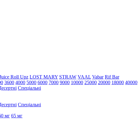
Juice Roll Upz
LOST MARY
STRAW
VAAL
Vabar
Rif Bar
00
3600
4000
5000
6000
7000
9000
10000
25000
20000
18000
40000
Десертні
Спеціальні
Десертні
Спеціальні
60 мг
65 мг