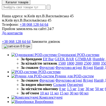
Каталог товарів
Наша адреса:
м.Київ вул.В.Васильківська 45
м.Київ вул.В.Васильківська 45
Телефони:
+38 068 128 64 64
Прийом замовлень на сайті 24/7
До контактів
+38 068 128 64 64
Замовити дзвінок
0
0 грн
Одноразові POD-системи
За брендами
Elf Bar
GEEK BAR
GTMBAR
Humble
За кількістю затяжок
1500
1800
2000
2500
3000
35
За смаком
Фруктові
Фруктово-ягідні
Ягідні
Напій
POD-системи
Рідини для POD-систем
За смаком
Фруктові
Фруктово-ягідні
Ягідні
Напій
За видом нікотину
Сольові
Органічні
За місткістю нікотину
0 мг
1.5 мг
3 мг
30 мг
50 мг
За об'ємом
10 мл
11 мл
15 мл
30 мл
60 мл
Комплектуючі
Виробники