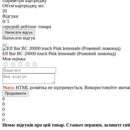
Параметри картриджу
Об'єм картриджу, мл
20
Відгуки
0
/ 5
середній рейтинг товара
Написати відгук
Написати відгук
Elf Bar BC 20000 touch Pink lemonade (Рожевий лимонад)
Моя оцінка:
Увага:
HTML розмітка не підтримується. Використовуйте звича
Продовжити
0
0
0
0
0
Немає відгуків про цей товар. Станьте першим, залиште свій