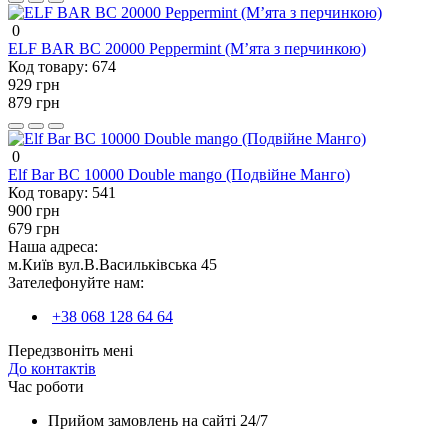
0
ELF BAR BC 20000 Peppermint (Мʼята з перчинкою)
Код товару:
674
929 грн
879 грн
0
Elf Bar BC 10000 Double mango (Подвійне Манго)
Код товару:
541
900 грн
679 грн
Наша адреса:
м.Київ вул.В.Васильківська 45
Зателефонуйте нам:
+38 068 128 64 64
Передзвоніть мені
До контактів
Час роботи
Прийом замовлень на сайті 24/7