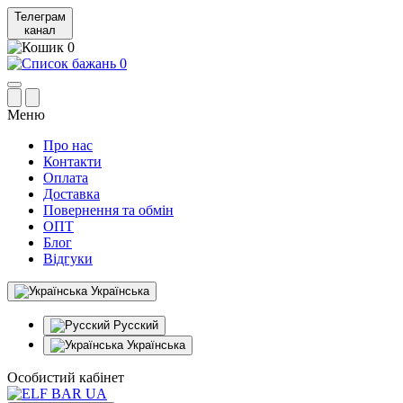
Телеграм
канал
0
0
Меню
Про нас
Контакти
Оплата
Доставка
Повернення та обмін
ОПТ
Блог
Відгуки
Українська
Русский
Українська
Особистий кабінет