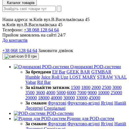
Каталог товарів
Наша адреса:
м.Київ вул.В.Васильківська 45
м.Київ вул.В.Васильківська 45
Телефони:
+38 068 128 64 64
Прийом замовлень на сайті 24/7
До контактів
+38 068 128 64 64
Замовити дзвінок
0
0 грн
Одноразові POD-системи
За брендами
Elf Bar
GEEK BAR
GTMBAR
Humble
Juice Roll Upz
LOST MARY
STRAW
VAAL
Vabar
Rif Bar
За кількістю затяжок
1500
1800
2000
2500
3000
3500
3600
4000
5000
6000
7000
9000
10000
25000
20000
18000
40000
30000
33000
45000
За смаком
Фруктові
Фруктово-ягідні
Ягідні
Напій
Десертні
Спеціальні
POD-системи
Рідини для POD-систем
За смаком
Фруктові
Фруктово-ягідні
Ягідні
Напій
Десертні
Спеціальні