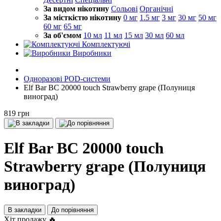
За видом нікотину
Сольові
Органічні
За місткістю нікотину
0 мг
1.5 мг
3 мг
30 мг
50 мг
60 мг
65 мг
За об'ємом
10 мл
11 мл
15 мл
30 мл
60 мл
Комплектуючі
Виробники
Одноразові POD-системи
Elf Bar BC 20000 touch Strawberry grape (Полуниця
виноград)
819 грн
Elf Bar BC 20000 touch
Strawberry grape (Полуниця
виноград)
В закладки
До порівняння
Хіт продажу 🔥