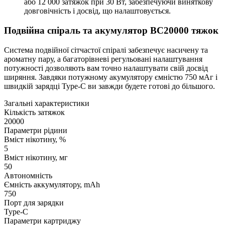
або 12 000 затяжок при 30 Вт, забезпечуючи виняткову
довговічність і досвід, що налаштовується.
Подвійна спіраль та акумулятор ВС20000 тяжок
Система подвійної сітчастої спіралі забезпечує насичену та
ароматну пару, а багаторівневі регульовані налаштування
потужності дозволяють вам точно налаштувати свій досвід
ширяння. Завдяки потужному акумулятору ємністю 750 мАг і
швидкій зарядці Type-C ви завжди будете готові до більшого.
Загальні характеристики
Кількість затяжок
20000
Параметри рідини
Вміст нікотину, %
5
Вміст нікотину, мг
50
Автономність
Ємність аккумулятору, mAh
750
Порт для зарядки
Type-C
Параметри картриджу