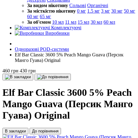
За видом нікотину
Сольові
Органічні
За місткістю нікотину
0 мг
1.5 мг
3 мг
30 мг
50 мг
60 мг
65 мг
За об'ємом
10 мл
11 мл
15 мл
30 мл
60 мл
Комплектуючі
Виробники
Одноразові POD-системи
Elf Bar Classic 3600 5% Peach Mango Guava (Персик
Манго Гуава) Original
460 грн
430 грн
Elf Bar Classic 3600 5% Peach
Mango Guava (Персик Манго
Гуава) Original
В закладки
До порівняння