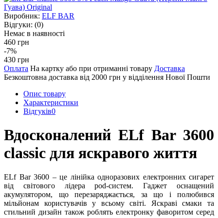
Виробник:
ELF BAR
Відгуки:
(0)
Немає в наявності
460 грн
-7%
430 грн
Оплата
На картку або при отриманні товару
Доставка
Безкоштовна доставка від 2000 грн у відділення Нової Пошти
Опис товару
Характеристики
Відгуків
0
Вдосконалений ELf Bar 3600
classic для яскравого життя
ELf Bar 3600 – це лінійка одноразових електронних сигарет
від світового лідера pod-систем. Гаджет оснащений
акумулятором, що перезаряджається, за що і полюбився
мільйонам користувачів у всьому світі. Яскраві смаки та
стильний дизайн також роблять електронку фаворитом серед