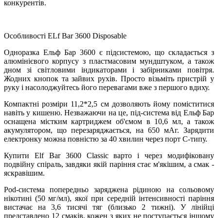
конкурентів.
Особливості ELf Bar 3600 Disposable
Одноразка Ельф Бар 3600 є підсистемою, що складається з
алюмінієвого корпусу з пластмасовим мундштуком, а також
дном зі світловими індикаторами і забірниками повітря.
Жодних кнопок та зайвих рухів. Просто візьміть пристрій у
руку і насолоджуйтесь його перевагами вже з першого вдиху.
Компактні розміри 11,2*2,5 см дозволяють йому поміститися
навіть у кишеню. Незважаючи на це, під-система від Ельф Бар
оснащена містким картриджем об'ємом в 10,6 мл, а також
акумулятором, що перезаряджається, на 650 мАг. Зарядити
електронку можна повністю за 40 хвилин через порт C-типу.
Купити Elf ​​Bar 3600 Classic варто і через модифіковану
подвійну спіраль, завдяки якій паріння стає м'якішим, а смак -
яскравішим.
Pod-система попередньо заряджена рідиною на сольовому
нікотині (50 мг/мл), якої при середній інтенсивності паріння
вистачає на 3,6 тисячі тяг (близько 2 тижні). У лінійці
представлено 12 смаків, кожен з яких не поступається іншому