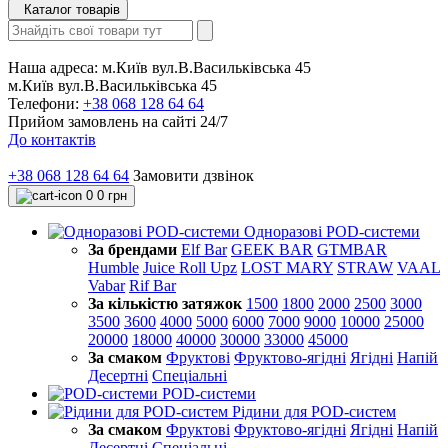
Каталог товарів
Наша адреса:
м.Київ вул.В.Васильківська 45
м.Київ вул.В.Васильківська 45
Телефони:
+38 068 128 64 64
Прийом замовлень на сайті 24/7
До контактів
+38 068 128 64 64
Замовити дзвінок
0
0 грн
Одноразові POD-системи
За брендами
Elf Bar
GEEK BAR
GTMBAR
Humble
Juice Roll Upz
LOST MARY
STRAW
VAAL
Vabar
Rif Bar
За кількістю затяжок
1500
1800
2000
2500
3000
3500
3600
4000
5000
6000
7000
9000
10000
25000
20000
18000
40000
30000
33000
45000
За смаком
Фруктові
Фруктово-ягідні
Ягідні
Напій
Десертні
Спеціальні
POD-системи
Рідини для POD-систем
За смаком
Фруктові
Фруктово-ягідні
Ягідні
Напій
Десертні
Спеціальні