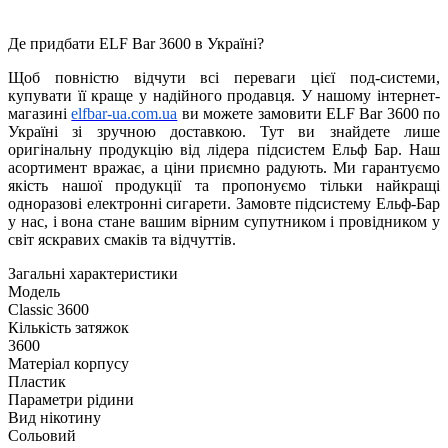
Де придбати ELF Bar 3600 в Україні?
Щоб повністю відчути всі переваги цієї под-системи,
купувати її краще у надійного продавця. У нашому інтернет-
магазині
elfbar-ua.com.ua
ви можете замовити ELF Bar 3600 по
Україні зі зручною доставкою. Тут ви знайдете лише
оригінальну продукцію від лідера підсистем Ельф Бар. Наш
асортимент вражає, а ціни приємно радують. Ми гарантуємо
якість нашої продукції та пропонуємо тільки найкращі
одноразові електронні сигарети. Замовте підсистему Ельф-Бар
у нас, і вона стане вашим вірним супутником і провідником у
світ яскравих смаків та відчуттів.
Загальні характеристики
Модель
Classic 3600
Кількість затяжок
3600
Матеріал корпусу
Пластик
Параметри рідини
Вид нікотину
Сольовий