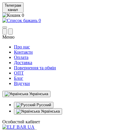
Телеграм
канал
0
0
Меню
Про нас
Контакти
Оплата
Доставка
Повернення та обмін
ОПТ
Блог
Відгуки
Українська
Русский
Українська
Особистий кабінет