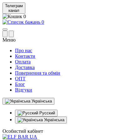
Телеграм
канал
0
0
Меню
Про нас
Контакти
Оплата
Доставка
Повернення та обмін
ОПТ
Блог
Відгуки
Українська
Русский
Українська
Особистий кабінет