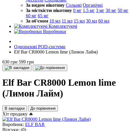
За видом нікотину
Сольові
Органічні
За місткістю нікотину
0 мг
1.5 мг
3 мг
30 мг
50 мг
60 мг
65 мг
За об'ємом
10 мл
11 мл
15 мл
30 мл
60 мл
Комплектуючі
Виробники
Одноразові POD-системи
Elf Bar CR8000 Lemon lime (Лимон Лайм)
630 грн
599 грн
Elf Bar CR8000 Lemon lime
(Лимон Лайм)
В закладки
До порівняння
Хіт продажу 🔥
Виробник:
ELF BAR
Відгуки:
(0)