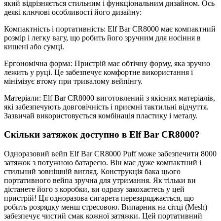
який відрізняється стильним і функціональним дизайном. Ось
деякі ключові особливості його дизайну:
Компактність і портативність: Elf Bar CR8000 має компактний
розмір і легку вагу, що робить його зручним для носіння в
кишені або сумці.
Ергономічна форма: Пристрій має обтічну форму, яка зручно
лежить у руці. Це забезпечує комфортне використання і
мінімізує втому при тривалому вейпінгу.
Матеріали: Elf Bar CR8000 виготовлений з якісних матеріалів,
які забезпечують довговічність і приємні тактильні відчуття.
Зазвичай використовується комбінація пластику і металу.
Скільки затяжок доступно в Elf Bar CR8000?
Одноразовий вейп Elf Bar CR8000 Puff може забезпечити 8000
затяжок з потужною батареєю. Він має дуже компактний і
стильний зовнішній вигляд. Конструкція бака цього
портативного вейпа зручна для утримання. Як тільки ви
дістанете його з коробки, ви одразу закохаєтесь у цей
пристрій! Ця одноразова сигарета перезаряджається, що
робить розрядку менш стресовою. Випарник на сітці (Mesh)
забезпечує чистий смак кожної затяжки. Цей портативний