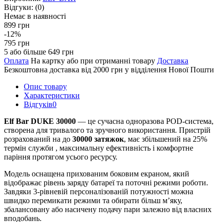
Відгуки:
(0)
Немає в наявності
899 грн
-12%
795 грн
5 або більше 649 грн
Оплата
На картку або при отриманні товару
Доставка
Безкоштовна доставка від 2000 грн у відділення Нової Пошти
Опис товару
Характеристики
Відгуків
0
Elf Bar DUKE 30000
— це сучасна одноразова POD-система,
створена для тривалого та зручного використання. Пристрій
розрахований на до
30000 затяжок
, має збільшений на 25%
термін служби , максимальну ефективність і комфортне
паріння протягом усього ресурсу.
Модель оснащена прихованим боковим екраном, який
відображає рівень заряду батареї та поточні режими роботи.
Завдяки 3-рівневій персоналізованій потужності можна
швидко перемикати режими та обирати більш м’яку,
збалансовану або насичену подачу пари залежно від власних
вподобань.