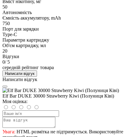
Вміст нікотину, мг
50
Автономність
Ємність аккумулятору, mAh
750
Порт для зарядки
Type-C
Параметри картриджу
Об'єм картриджу, мл
20
Відгуки
0
/ 5
середній рейтинг товара
Написати відгук
Написати відгук
Elf Bar DUKE 30000 Strawberry Kiwi (Полуниця Ківі)
Моя оцінка:
Увага:
HTML розмітка не підтримується. Використовуйте