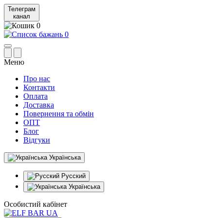
Телеграм
канал
0
0
Меню
Про нас
Контакти
Оплата
Доставка
Повернення та обмін
ОПТ
Блог
Відгуки
Українська
Русский
Українська
Особистий кабінет