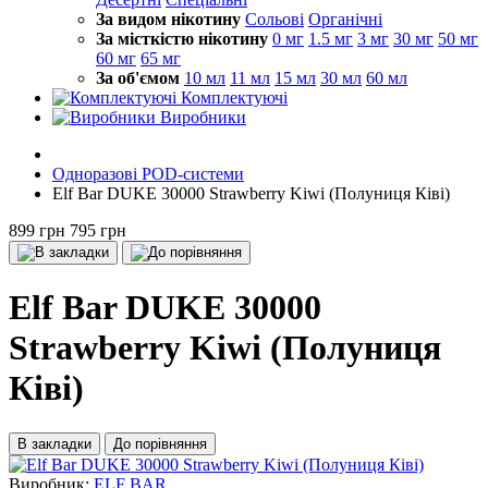
За видом нікотину
Сольові
Органічні
За місткістю нікотину
0 мг
1.5 мг
3 мг
30 мг
50 мг
60 мг
65 мг
За об'ємом
10 мл
11 мл
15 мл
30 мл
60 мл
Комплектуючі
Виробники
Одноразові POD-системи
Elf Bar DUKE 30000 Strawberry Kiwi (Полуниця Ківі)
899 грн
795 грн
Elf Bar DUKE 30000
Strawberry Kiwi (Полуниця
Ківі)
В закладки
До порівняння
Виробник:
ELF BAR