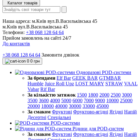
Каталог товарів
Наша адреса:
м.Київ вул.В.Васильківська 45
м.Київ вул.В.Васильківська 45
Телефони:
+38 068 128 64 64
Прийом замовлень на сайті 24/7
До контактів
+38 068 128 64 64
Замовити дзвінок
0
0 грн
Одноразові POD-системи
За брендами
Elf Bar
GEEK BAR
GTMBAR
Humble
Juice Roll Upz
LOST MARY
STRAW
VAAL
Vabar
Rif Bar
За кількістю затяжок
1500
1800
2000
2500
3000
3500
3600
4000
5000
6000
7000
9000
10000
25000
20000
18000
40000
30000
33000
45000
За смаком
Фруктові
Фруктово-ягідні
Ягідні
Напій
Десертні
Спеціальні
POD-системи
Рідини для POD-систем
За смаком
Фруктові
Фруктово-ягідні
Ягідні
Напій
Десертні
Спеціальні