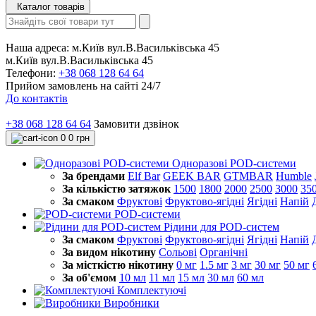
Каталог товарів
Наша адреса:
м.Київ вул.В.Васильківська 45
м.Київ вул.В.Васильківська 45
Телефони:
+38 068 128 64 64
Прийом замовлень на сайті 24/7
До контактів
+38 068 128 64 64
Замовити дзвінок
0
0 грн
Одноразові POD-системи
За брендами
Elf Bar
GEEK BAR
GTMBAR
Humble
За кількістю затяжок
1500
1800
2000
2500
3000
35
За смаком
Фруктові
Фруктово-ягідні
Ягідні
Напій
POD-системи
Рідини для POD-систем
За смаком
Фруктові
Фруктово-ягідні
Ягідні
Напій
За видом нікотину
Сольові
Органічні
За місткістю нікотину
0 мг
1.5 мг
3 мг
30 мг
50 мг
За об'ємом
10 мл
11 мл
15 мл
30 мл
60 мл
Комплектуючі
Виробники