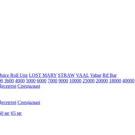
Juice Roll Upz
LOST MARY
STRAW
VAAL
Vabar
Rif Bar
00
3600
4000
5000
6000
7000
9000
10000
25000
20000
18000
40000
Десертні
Спеціальні
Десертні
Спеціальні
60 мг
65 мг