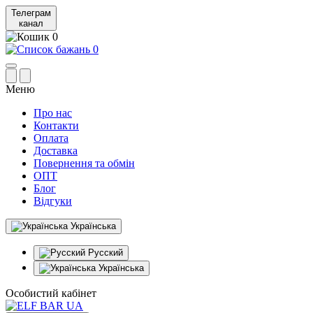
Телеграм
канал
0
0
Меню
Про нас
Контакти
Оплата
Доставка
Повернення та обмін
ОПТ
Блог
Відгуки
Українська
Русский
Українська
Особистий кабінет