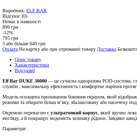
Виробник:
ELF BAR
Відгуки:
(0)
Немає в наявності
899 грн
-12%
795 грн
5 або більше 649 грн
Оплата
На картку або при отриманні товару
Доставка
Безкошто
Опис товару
Характеристики
Відгуків
0
Elf Bar DUKE 30000
— це сучасна одноразова POD-система, ст
служби , максимальну ефективність і комфортне паріння протяг
Модель оснащена прихованим боковим екраном, який відображає
режими та обирати більш м’яку, збалансовану або насичену под
Окремою перевагою є
ультратонкий корпус
, який зручно леж
вигляду, а й покращує видимість залишку рідини. Завдяки швид
Параметри: