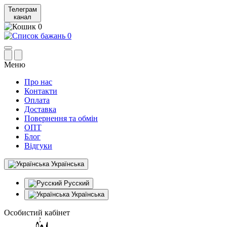
Телеграм
канал
0
0
Меню
Про нас
Контакти
Оплата
Доставка
Повернення та обмін
ОПТ
Блог
Відгуки
Українська
Русский
Українська
Особистий кабінет