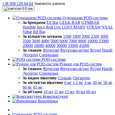
+38 068 128 64 64
Замовити дзвінок
0
0 грн
Одноразові POD-системи
За брендами
Elf Bar
GEEK BAR
GTMBAR
Humble
Juice Roll Upz
LOST MARY
STRAW
VAAL
Vabar
Rif Bar
За кількістю затяжок
1500
1800
2000
2500
3000
3500
3600
4000
5000
6000
7000
9000
10000
25000
20000
18000
40000
30000
33000
45000
За смаком
Фруктові
Фруктово-ягідні
Ягідні
Напій
Десертні
Спеціальні
POD-системи
Рідини для POD-систем
За смаком
Фруктові
Фруктово-ягідні
Ягідні
Напій
Десертні
Спеціальні
За видом нікотину
Сольові
Органічні
За місткістю нікотину
0 мг
1.5 мг
3 мг
30 мг
50 мг
60 мг
65 мг
За об'ємом
10 мл
11 мл
15 мл
30 мл
60 мл
Комплектуючі
Виробники
Одноразові POD-системи