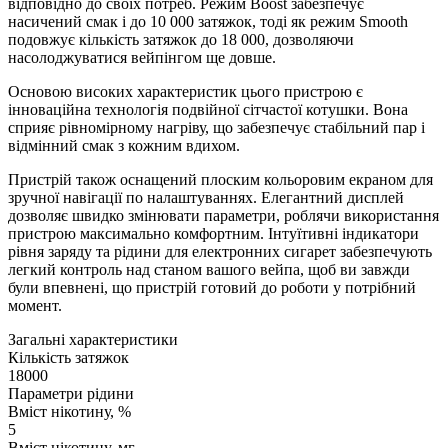
відповідно до своїх потреб. Режим Boost забезпечує
насичений смак і до 10 000 затяжок, тоді як режим Smooth
подовжує кількість затяжок до 18 000, дозволяючи
насолоджуватися вейпінгом ще довше.
Основою високих характеристик цього пристрою є
інноваційна технологія подвійної сітчастої котушки. Вона
сприяє рівномірному нагріву, що забезпечує стабільний пар і
відмінний смак з кожним вдихом.
Пристрій також оснащений плоским кольоровим екраном для
зручної навігації по налаштуваннях. Елегантний дисплей
дозволяє швидко змінювати параметри, роблячи використання
пристрою максимально комфортним. Інтуїтивні індикатори
рівня заряду та рідини для електронних сигарет забезпечують
легкий контроль над станом вашого вейпа, щоб ви завжди
були впевнені, що пристрій готовий до роботи у потрібний
момент.
Загальні характеристики
Кількість затяжок
18000
Параметри рідини
Вміст нікотину, %
5
Вміст нікотину, мг