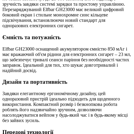
зручність завдяки системі зарядки та простому управлінню.
Перезаряджуваний Elfbar GH23000 має великий цифровий
боковий екран і стильне монохромне синє кільцеве
підсвічування, встановлюючи новий стандарт для
одноразових електронних сигарет.
Ємність та потужність
Elfbar GH23000 оснащений акумулятором ємністю 850 мАг і
має вражаючий об'єм рідини для електронних сигарет – 23 мл,
що забезпечує тривалі сеанси паріння без необхідності частих
заправок. Ідеальний для тих, хто шукає довготривалий і
надійний досвід.
Дизайн та портативність
Завдяки елегантному ергономічному дизайну, цей
одноразовий пристрій ідеально підходить для щоденного
використання. Компактний розмір і безкнопкова робота
роблять його надзвичайно зручним, дозволяючи
насолоджуватися вейпом у будь-який час і в будь-якому місці
без зайвих зусиль.
Передові технології