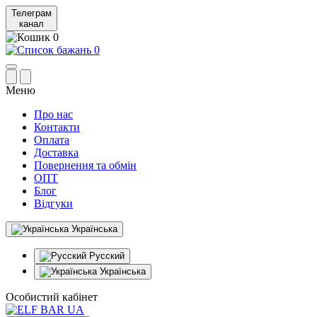
Телеграм
канал
0
0
Меню
Про нас
Контакти
Оплата
Доставка
Повернення та обмін
ОПТ
Блог
Відгуки
Українська
Русский
Українська
Особистий кабінет