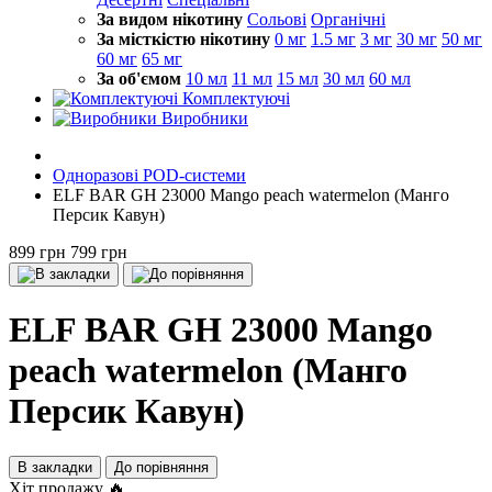
За видом нікотину
Сольові
Органічні
За місткістю нікотину
0 мг
1.5 мг
3 мг
30 мг
50 мг
60 мг
65 мг
За об'ємом
10 мл
11 мл
15 мл
30 мл
60 мл
Комплектуючі
Виробники
Одноразові POD-системи
ELF BAR GH 23000 Mango peach watermelon (Манго
Персик Кавун)
899 грн
799 грн
ELF BAR GH 23000 Mango
peach watermelon (Манго
Персик Кавун)
В закладки
До порівняння
Хіт продажу 🔥