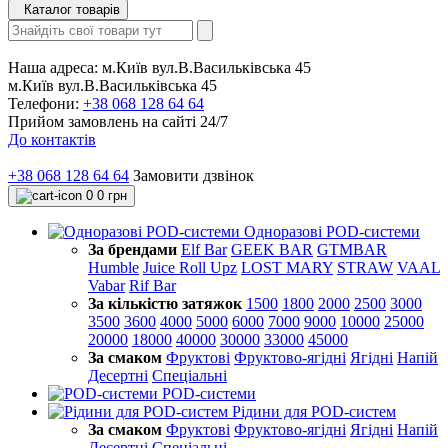
Каталог товарів
Наша адреса:
м.Київ вул.В.Васильківська 45
м.Київ вул.В.Васильківська 45
Телефони:
+38 068 128 64 64
Прийом замовлень на сайті 24/7
До контактів
+38 068 128 64 64
Замовити дзвінок
0
0 грн
Одноразові POD-системи
За брендами
Elf Bar
GEEK BAR
GTMBAR
Humble
Juice Roll Upz
LOST MARY
STRAW
VAAL
Vabar
Rif Bar
За кількістю затяжок
1500
1800
2000
2500
3000
3500
3600
4000
5000
6000
7000
9000
10000
25000
20000
18000
40000
30000
33000
45000
За смаком
Фруктові
Фруктово-ягідні
Ягідні
Напій
Десертні
Спеціальні
POD-системи
Рідини для POD-систем
За смаком
Фруктові
Фруктово-ягідні
Ягідні
Напій
Десертні
Спеціальні