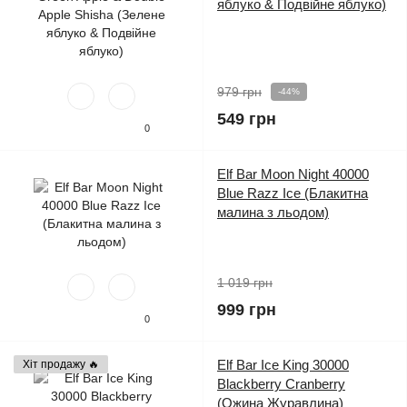
яблуко & Подвійне яблуко)
979 грн
-44%
549 грн
0
Elf Bar Moon Night 40000
Blue Razz Ice (Блакитна
малина з льодом)
1 019 грн
999 грн
0
Elf Bar Ice King 30000
Хіт продажу 🔥
Blackberry Cranberry
(Ожина Журавлина)