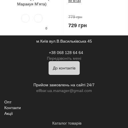
М'ята)
779 грн
729 грн
0
Наша адреса:
м.Київ вул.В.Васильківська 45
Зателефонуйте нам:
+38 068 128 64 64
Передзвоніть мені
До контактів
Час роботи
Прийом замовлень на сайті 24/7
elfbar.ua.manager@gmail.com
Інформація
Опт
Контакти
Акції
Каталог товарів