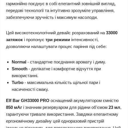
гармонійно поєднує в собі елегантний зовнішній вигляд,
передові технології та інтуїтивно зрозуміле управління,
забезпечуючи зручність і максимум насолоди.
Цей високотехнологічний девайс розрахований на
33000
затяжок
і пропонує
три режими
інтенсивності,
дозволяючи налаштувати процес паріння під себе:
Normal
- стандартне поєднання аромату і диму.
Smooth
- делікатне і комфортне відчуття при
використанні.
Turbo
- максимальна кількість щільної пари і
насиченості смаку.
Elf Bar GH33000 PRO
оснащений акумулятором ємністю
850 мАг
і значним резервуаром для рідини об'ємом
23 мл
,
гарантуючи тривале використання. Завдяки елегантному
ергономічному дизайну цей одноразовий пристрій
ідеально підходить для повсякденного використання. Цей