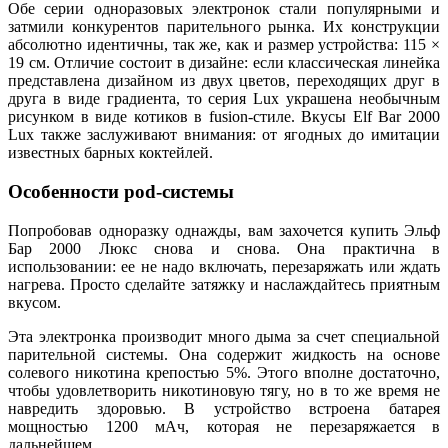
Обе серии одноразовых электронок стали популярными и
затмили конкурентов парительного рынка. Их конструкции
абсолютно идентичны, так же, как и размер устройства: 115 ×
19 см. Отличие состоит в дизайне: если классическая линейка
представлена дизайном из двух цветов, переходящих друг в
друга в виде градиента, то серия Lux украшена необычным
рисунком в виде котиков в fusion-стиле. Вкусы Elf Bar 2000
Lux также заслуживают внимания: от ягодных до имитации
известных барных коктейлей.
Особенности pod-системы
Попробовав одноразку однажды, вам захочется купить Эльф
Бар 2000 Люкс снова и снова. Она практична в
использовании: ее не надо включать, перезаряжать или ждать
нагрева. Просто сделайте затяжку и наслаждайтесь приятным
вкусом.
Эта электронка производит много дыма за счет специальной
парительной системы. Она содержит жидкость на основе
солевого никотина крепостью 5%. Этого вполне достаточно,
чтобы удовлетворить никотиновую тягу, но в то же время не
навредить здоровью. В устройство встроена батарея
мощностью 1200 мАч, которая не перезаряжается в
дальнейшем.