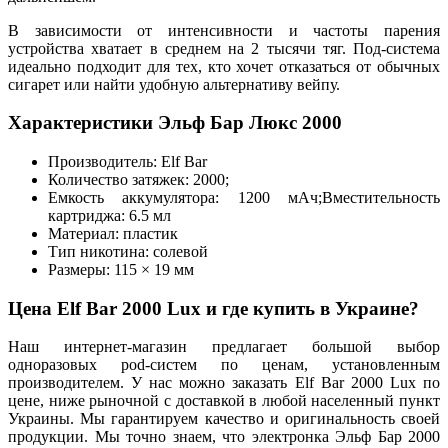
В зависимости от интенсивности и частоты парения
устройства хватает в среднем на 2 тысячи тяг. Под-система
идеально подходит для тех, кто хочет отказаться от обычных
сигарет или найти удобную альтернативу вейпу.
Характеристики Эльф Бар Люкс 2000
Производитель: Elf Bar
Количество затяжек: 2000;
Емкость аккумулятора: 1200 мАч;Вместительность
картриджа: 6.5 мл
Материал: пластик
Тип никотина: солевой
Размеры: 115 × 19 мм
Цена Elf Bar 2000 Lux и где купить в Украине?
Наш интернет-магазин предлагает большой выбор
одноразовых pod-систем по ценам, установленным
производителем. У нас можно заказать Elf Bar 2000 Lux по
цене, ниже рыночной с доставкой в любой населенный пункт
Украины. Мы гарантируем качество и оригинальность своей
продукции. Мы точно знаем, что электронка Эльф Бар 2000