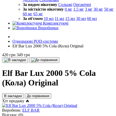
За видом нікотину
Сольові
Органічні
За місткістю нікотину
0 мг
1.5 мг
3 мг
30 мг
50 мг
60 мг
65 мг
За об'ємом
10 мл
11 мл
15 мл
30 мл
60 мл
Комплектуючі
Виробники
Одноразові POD-системи
Elf Bar Lux 2000 5% Cola (Кола) Original
420 грн
349 грн
Elf Bar Lux 2000 5% Cola
(Кола) Original
В закладки
До порівняння
Хіт продажу 🔥
Виробник:
ELF BAR
Відгуки:
(0)