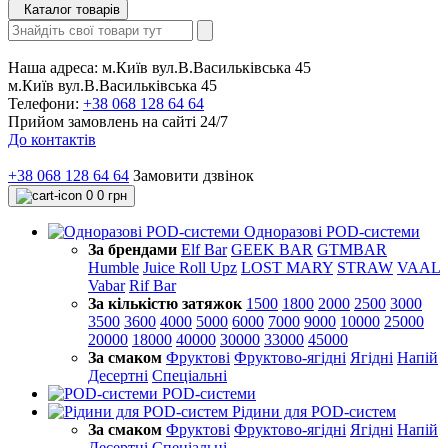
Каталог товарів
Наша адреса:
м.Київ вул.В.Васильківська 45
м.Київ вул.В.Васильківська 45
Телефони:
+38 068 128 64 64
Прийом замовлень на сайті 24/7
До контактів
+38 068 128 64 64
Замовити дзвінок
0
0 грн
Одноразові POD-системи
За брендами
Elf Bar
GEEK BAR
GTMBAR
Humble
Juice Roll Upz
LOST MARY
STRAW
VAAL
Vabar
Rif Bar
За кількістю затяжок
1500
1800
2000
2500
3000
3500
3600
4000
5000
6000
7000
9000
10000
25000
20000
18000
40000
30000
33000
45000
За смаком
Фруктові
Фруктово-ягідні
Ягідні
Напій
Десертні
Спеціальні
POD-системи
Рідини для POD-систем
За смаком
Фруктові
Фруктово-ягідні
Ягідні
Напій
Десертні
Спеціальні