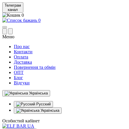
Телеграм
канал
0
0
Меню
Про нас
Контакти
Оплата
Доставка
Повернення та обмін
ОПТ
Блог
Відгуки
Українська
Русский
Українська
Особистий кабінет