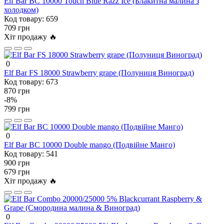
Elf Bar BC 10000 Touch Blue Razz Ice (Блакитна малина з
холодком)
Код товару:
659
709 грн
Хіт продажу 🔥
0
Elf Bar FS 18000 Strawberry grape (Полуниця Виноград)
Код товару:
673
870 грн
-8%
799 грн
0
Elf Bar BC 10000 Double mango (Подвійне Манго)
Код товару:
541
900 грн
679 грн
Хіт продажу 🔥
0