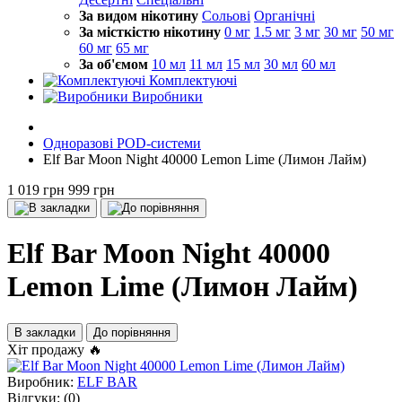
За видом нікотину
Сольові
Органічні
За місткістю нікотину
0 мг
1.5 мг
3 мг
30 мг
50 мг
60 мг
65 мг
За об'ємом
10 мл
11 мл
15 мл
30 мл
60 мл
Комплектуючі
Виробники
Одноразові POD-системи
Elf Bar Moon Night 40000 Lemon Limе (Лимон Лайм)
1 019 грн
999 грн
Elf Bar Moon Night 40000
Lemon Limе (Лимон Лайм)
В закладки
До порівняння
Хіт продажу 🔥
Виробник:
ELF BAR
Відгуки:
(0)