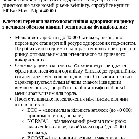
дізнатися що таке новий рівень вейпінгу, спробуйте купити
Elf Bar Moon Night 40000.
Ключові переваги найтехнологічнішої одноразки на ринку
з великим обсягом рідини і розширеним функціоналом:
Можливість зробити до 40 000 затяжок, що значно
перевищує стандартний ресурс одноразових под-систем.
Це робить його одним із найпрактичніших пристроїв на
ринку, оптимальним для інтенсивного та тривалого
використання.
Сольова рідина з міцністю 5% забезпечує швидке та
ефективне насичення організму, близьке до традиційних
сигарет, але з меншою шкідливістю. Сольовий нікотин
характеризується більш м’яким смаком і швидким
всмоктуванням, що робить паріння комфортнішим і
менш дратівливим для горла.
Просте та швидке переключення між трьома рівнями
інтенсивності:
ECO – максимальна кількість затяжок (до 40 000)
при помірній подачі пари;
NORMAL – збалансований режим з помірною
насиченістю смаку та об’ємом пари (до 30 000
затяжок);
BOOST – інтенсивний режим із максимально