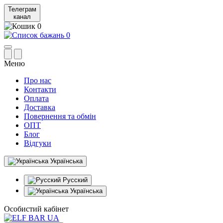
Телеграм
канал
0
0
Меню
Про нас
Контакти
Оплата
Доставка
Повернення та обмін
ОПТ
Блог
Відгуки
Українська
Русский
Українська
Особистий кабінет