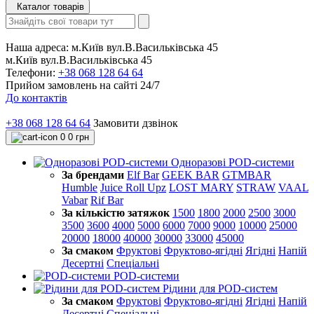
Каталог товарів
Наша адреса:
м.Київ вул.В.Васильківська 45
м.Київ вул.В.Васильківська 45
Телефони:
+38 068 128 64 64
Прийом замовлень на сайті 24/7
До контактів
+38 068 128 64 64
Замовити дзвінок
0
0 грн
Одноразові POD-системи
За брендами
Elf Bar
GEEK BAR
GTMBAR
Humble
Juice Roll Upz
LOST MARY
STRAW
VAAL
Vabar
Rif Bar
За кількістю затяжок
1500
1800
2000
2500
3000
3500
3600
4000
5000
6000
7000
9000
10000
25000
20000
18000
40000
30000
33000
45000
За смаком
Фруктові
Фруктово-ягідні
Ягідні
Напій
Десертні
Спеціальні
POD-системи
Рідини для POD-систем
За смаком
Фруктові
Фруктово-ягідні
Ягідні
Напій
Десертні
Спеціальні