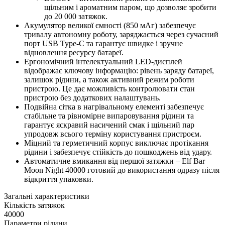
щільним і ароматним паром, що дозволяє зробити
до 20 000 затяжок.
Акумулятор великої ємності (850 мАг) забезпечує
тривалу автономну роботу, заряджається через сучасний
порт USB Type-C та гарантує швидке і зручне
відновлення ресурсу батареї.
Ергономічний інтелектуальний LED-дисплей
відображає ключову інформацію: рівень заряду батареї,
залишок рідини, а також активний режим роботи
пристрою. Це дає можливість контролювати стан
пристрою без додаткових налаштувань.
Подвійна сітка в нагрівальному елементі забезпечує
стабільне та рівномірне випаровування рідини та
гарантує яскравий насичений смак і щільний пар
упродовж всього терміну користування пристроєм.
Міцний та герметичний корпус виключає протікання
рідини і забезпечує стійкість до пошкоджень від удару.
Автоматичне вмикання від першої затяжки – Elf Bar
Moon Night 40000 готовий до використання одразу після
відкриття упаковки.
Загальні характеристики
Кількість затяжок
40000
Параметри рідини