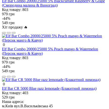
Elf Bar Combo 20000/25000 5% Blackcurrant Raspberry & Grape
(Смородина малина & Виноград)
Код товару:
803
979 грн
-44%
549 грн
Хіт продажу 🔥
0
Elf Bar Combo 20000/25000 5% Peach mango & Watermelon
(Персик манго & Кавун)
Код товару:
803
979 грн
-44%
549 грн
0
Elf Bar CR 5000 Blue razz lemonade (Блакитний лимонад)
Код товару:
403
529 грн
Наша адреса:
м.Київ вул.В.Васильківська 45