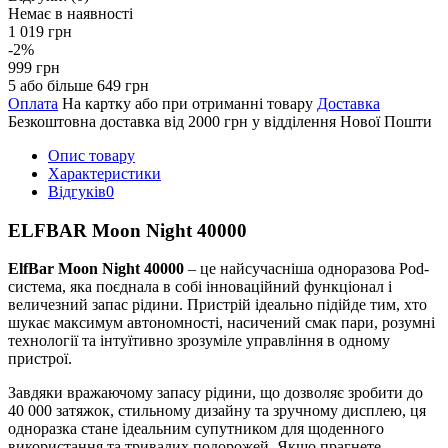
Немає в наявності
1 019 грн
-2%
999 грн
5 або більше 649 грн
Оплата
На картку або при отриманні товару
Доставка
Безкоштовна доставка від 2000 грн у відділення Нової Пошти
Опис товару
Характеристики
Відгуків
0
ELFBAR Moon Night 40000
ElfBar Moon Night 40000
– це найсучасніша одноразова Pod-
система, яка поєднала в собі інноваційний функціонал і
величезний запас рідини. Пристрій ідеально підійде тим, хто
шукає максимум автономності, насичений смак пари, розумні
технології та інтуїтивно зрозуміле управління в одному
пристрої.
Завдяки вражаючому запасу рідини, що дозволяє зробити до
40 000 затяжок, стильному дизайну та зручному дисплею, ця
одноразка стане ідеальним супутником для щоденного
використання та тривалих подорожей. Якщо прагнете