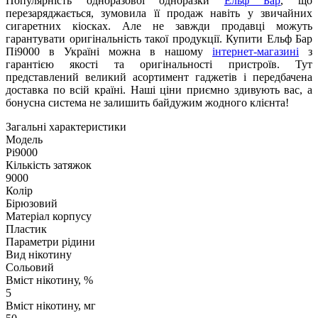
Популярність одноразової одноразки
Ельф Бар
, що
перезаряджається, зумовила її продаж навіть у звичайних
сигаретних кіосках. Але не завжди продавці можуть
гарантувати оригінальність такої продукції. Купити Ельф Бар
Пі9000 в Україні можна в нашому
інтернет-магазині
з
гарантією якості та оригінальності пристроїв. Тут
представлений великий асортимент гаджетів і передбачена
доставка по всій країні. Наші ціни приємно здивують вас, а
бонусна система не залишить байдужим жодного клієнта!
Загальні характеристики
Модель
Pi9000
Кількість затяжок
9000
Колір
Бірюзовий
Матеріал корпусу
Пластик
Параметри рідини
Вид нікотину
Сольовий
Вміст нікотину, %
5
Вміст нікотину, мг