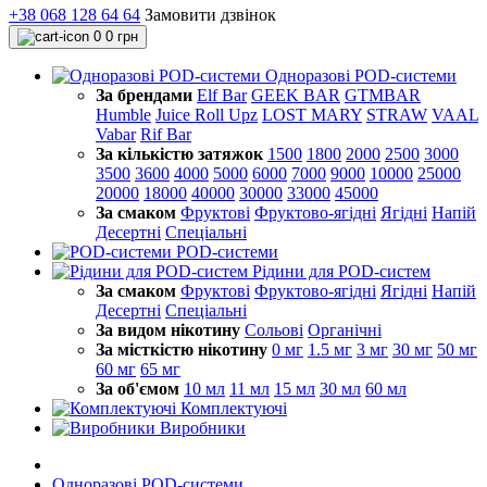
+38 068 128 64 64
Замовити дзвінок
0
0 грн
Одноразові POD-системи
За брендами
Elf Bar
GEEK BAR
GTMBAR
Humble
Juice Roll Upz
LOST MARY
STRAW
VAAL
Vabar
Rif Bar
За кількістю затяжок
1500
1800
2000
2500
3000
3500
3600
4000
5000
6000
7000
9000
10000
25000
20000
18000
40000
30000
33000
45000
За смаком
Фруктові
Фруктово-ягідні
Ягідні
Напій
Десертні
Спеціальні
POD-системи
Рідини для POD-систем
За смаком
Фруктові
Фруктово-ягідні
Ягідні
Напій
Десертні
Спеціальні
За видом нікотину
Сольові
Органічні
За місткістю нікотину
0 мг
1.5 мг
3 мг
30 мг
50 мг
60 мг
65 мг
За об'ємом
10 мл
11 мл
15 мл
30 мл
60 мл
Комплектуючі
Виробники
Одноразові POD-системи