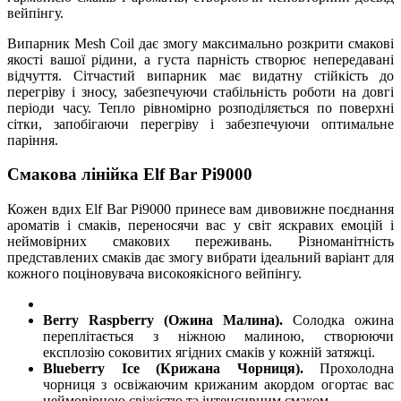
вейпінгу.
Випарник Mesh Coil дає змогу максимально розкрити смакові
якості вашої рідини, а густа парність створює непередавані
відчуття. Сітчастий випарник має видатну стійкість до
перегріву і зносу, забезпечуючи стабільність роботи на довгі
періоди часу. Тепло рівномірно розподіляється по поверхні
сітки, запобігаючи перегріву і забезпечуючи оптимальне
паріння.
Смакова лінійка Elf Bar Pi9000
Кожен вдих Elf Bar Pi9000 принесе вам дивовижне поєднання
ароматів і смаків, переносячи вас у світ яскравих емоцій і
неймовірних смакових переживань. Різноманітність
представлених смаків дає змогу вибрати ідеальний варіант для
кожного поціновувача високоякісного вейпінгу.
Berry Raspberry (Ожина Малина).
Солодка ожина
переплітається з ніжною малиною, створюючи
експлозію соковитих ягідних смаків у кожній затяжці.
Blueberry Ice (Крижана Чорниця).
Прохолодна
чорниця з освіжаючим крижаним акордом огортає вас
неймовірною свіжістю та інтенсивним смаком.