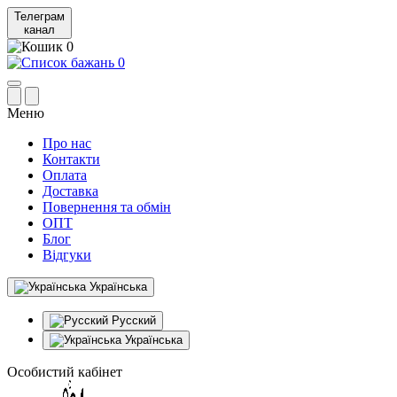
Телеграм
канал
0
0
Меню
Про нас
Контакти
Оплата
Доставка
Повернення та обмін
ОПТ
Блог
Відгуки
Українська
Русский
Українська
Особистий кабінет