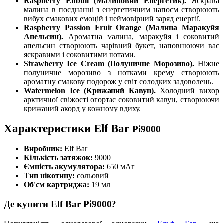
Raspberry Elfbull (Малиновий Енергетик).
Яскрава
малина в поєднанні з енергетичним напоєм створюють
вибух смакових емоцій і неймовірний заряд енергії.
Raspberry Passion Fruit Orange (Малина Маракуйя
Апельсин).
Ароматна малина, маракуйя і соковитий
апельсин створюють чарівний букет, наповнюючи вас
яскравими і соковитими нотами.
Strawberry Ice Cream (Полуничне Морозиво).
Ніжне
полуничне морозиво з нотками крему створюють
ароматну смакову подорож у світ солодких задоволень.
Watermelon Ice (Крижаний Кавун).
Холодний вихор
арктичної свіжості огортає соковитий кавун, створюючи
крижаний акорд у кожному вдиху.
Характеристики Elf Bar
Pi9000
Виробник:
Elf Bar
Кількість затяжок:
9000
Ємність акумулятора:
650 мАг
Тип нікотину:
сольовий
Об'єм картриджа:
19 мл
Де купити Elf Bar Pi9000?