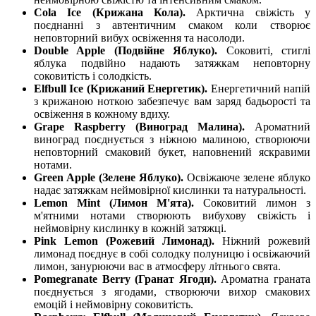
Cola Ice (Крижана Кола).
Арктична свіжість у
поєднанні з автентичним смаком коли створює
неповторний вибух освіження та насолоди.
Double Apple (Подвійне Яблуко).
Соковиті, стиглі
яблука подвійно надають затяжкам неповторну
соковитість і солодкість.
Elfbull Ice (Крижаний Енергетик).
Енергетичний напій
з крижаною ноткою забезпечує вам заряд бадьорості та
освіження в кожному вдиху.
Grape Raspberry (Виноград Малина).
Ароматний
виноград поєднується з ніжною малиною, створюючи
неповторний смаковий букет, наповнений яскравими
нотами.
Green Apple (Зелене Яблуко).
Освіжаюче зелене яблуко
надає затяжкам неймовірної кислинки та натуральності.
Lemon Mint (Лимон М'ята).
Соковитий лимон з
м'ятними нотами створюють вибухову свіжість і
неймовірну кислинку в кожній затяжці.
Pink Lemon (Рожевий Лимонад).
Ніжний рожевий
лимонад поєднує в собі солодку полуницю і освіжаючий
лимон, занурюючи вас в атмосферу літнього свята.
Pomegranate Berry (Гранат Ягоди).
Ароматна граната
поєднується з ягодами, створюючи вихор смакових
емоцій і неймовірну соковитість.