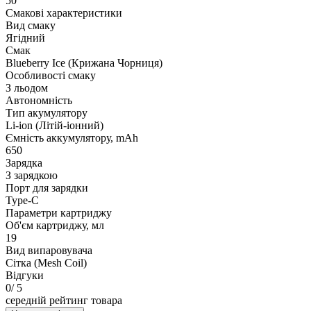
50
Смакові характеристики
Вид смаку
Ягідний
Смак
Blueberry Ice (Крижана Чорниця)
Особливості смаку
З льодом
Автономність
Тип акумулятору
Li-ion (Літій-іонний)
Ємність аккумулятору, mAh
650
Зарядка
З зарядкою
Порт для зарядки
Type-C
Параметри картриджу
Об'єм картриджу, мл
19
Вид випаровувача
Сітка (Mesh Coil)
Відгуки
0
/ 5
середній рейтинг товара