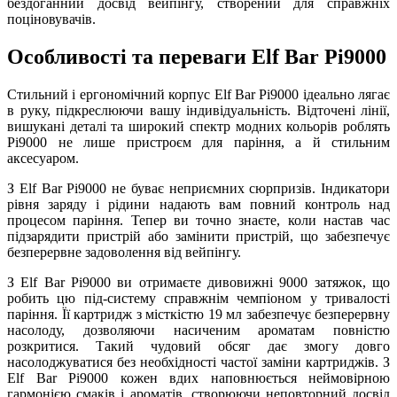
бездоганний досвід вейпінгу, створений для справжніх
поціновувачів.
Особливості та переваги Elf Bar Pi9000
Стильний і ергономічний корпус Elf Bar Pi9000 ідеально лягає
в руку, підкреслюючи вашу індивідуальність. Відточені лінії,
вишукані деталі та широкий спектр модних кольорів роблять
Pi9000 не лише пристроєм для паріння, а й стильним
аксесуаром.
З Elf Bar Pi9000 не буває неприємних сюрпризів. Індикатори
рівня заряду і рідини надають вам повний контроль над
процесом паріння. Тепер ви точно знаєте, коли настав час
підзарядити пристрій або замінити пристрій, що забезпечує
безперервне задоволення від вейпінгу.
З Elf Bar Pi9000 ви отримаєте дивовижні 9000 затяжок, що
робить цю під-систему справжнім чемпіоном у тривалості
паріння. Її картридж з місткістю 19 мл забезпечує безперервну
насолоду, дозволяючи насиченим ароматам повністю
розкритися. Такий чудовий обсяг дає змогу довго
насолоджуватися без необхідності частої заміни картриджів. З
Elf Bar Pi9000 кожен вдих наповнюється неймовірною
гармонією смаків і ароматів, створюючи неповторний досвід