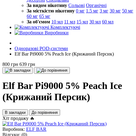
За видом нікотину
Сольові
Органічні
За місткістю нікотину
0 мг
1.5 мг
3 мг
30 мг
50 мг
60 мг
65 мг
За об'ємом
10 мл
11 мл
15 мл
30 мл
60 мл
Комплектуючі
Виробники
Одноразові POD-системи
Elf Bar Pi9000 5% Peach Ice (Крижаний Персик)
800 грн
639 грн
Elf Bar Pi9000 5% Peach Ice
(Крижаний Персик)
В закладки
До порівняння
Хіт продажу 🔥
Виробник:
ELF BAR
Відгуки:
(0)