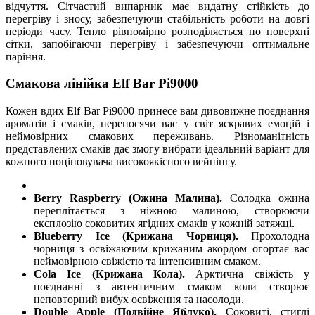
відчуття. Сітчастий випарник має видатну стійкість до
перегріву і зносу, забезпечуючи стабільність роботи на довгі
періоди часу. Тепло рівномірно розподіляється по поверхні
сітки, запобігаючи перегріву і забезпечуючи оптимальне
паріння.
Смакова лінійка Elf Bar Pi9000
Кожен вдих Elf Bar Pi9000 принесе вам дивовижне поєднання
ароматів і смаків, переносячи вас у світ яскравих емоцій і
неймовірних смакових переживань. Різноманітність
представлених смаків дає змогу вибрати ідеальний варіант для
кожного поціновувача високоякісного вейпінгу.
Berry Raspberry (Ожина Малина).
Солодка ожина
переплітається з ніжною малиною, створюючи
експлозію соковитих ягідних смаків у кожній затяжці.
Blueberry Ice (Крижана Чорниця).
Прохолодна
чорниця з освіжаючим крижаним акордом огортає вас
неймовірною свіжістю та інтенсивним смаком.
Cola Ice (Крижана Кола).
Арктична свіжість у
поєднанні з автентичним смаком коли створює
неповторний вибух освіження та насолоди.
Double Apple (Подвійне Яблуко).
Соковиті, стиглі