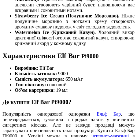
апельсин створюють чарівний букет, наповнюючи вас
яскравими і соковитими нотами.
Strawberry Ice Cream (Полуничне Морозиво).
Ніжне
полуничне морозиво з нотками крему створюють
ароматну смакову подорож у світ солодких задоволень.
Watermelon Ice (Крижаний Кавун).
Холодний вихор
арктичної свіжості огортає соковитий кавун, створюючи
крижаний акорд у кожному вдиху.
Характеристики Elf Bar
Pi9000
Виробник:
Elf Bar
Кількість затяжок:
9000
Ємність акумулятора:
650 мАг
Тип нікотину:
сольовий
Об'єм картриджа:
19 мл
Де купити Elf Bar Pi9000?
Популярність одноразової одноразки
Ельф Бар
, що
перезаряджається, зумовила її продаж навіть у звичайних
сигаретних кіосках. Але не завжди продавці можуть
гарантувати оригінальність такої продукції. Купити Ельф Бар
Пі9000 в Україні можна в нашому
інтернет-магазині
з