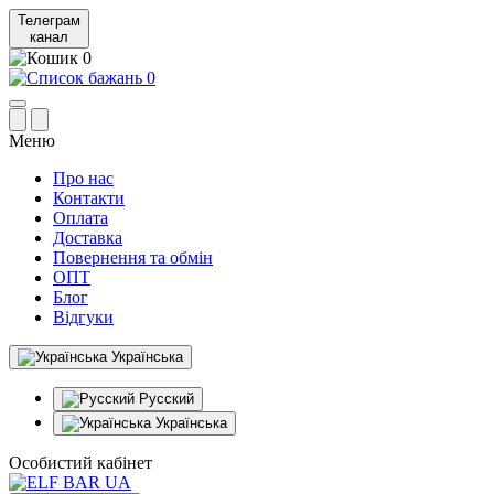
Телеграм
канал
0
0
Меню
Про нас
Контакти
Оплата
Доставка
Повернення та обмін
ОПТ
Блог
Відгуки
Українська
Русский
Українська
Особистий кабінет