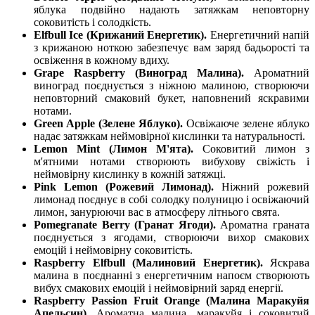
яблука подвійно надають затяжкам неповторну
соковитість і солодкість.
Elfbull Ice (Крижаний Енергетик).
Енергетичний напій
з крижаною ноткою забезпечує вам заряд бадьорості та
освіження в кожному вдиху.
Grape Raspberry (Виноград Малина).
Ароматний
виноград поєднується з ніжною малиною, створюючи
неповторний смаковий букет, наповнений яскравими
нотами.
Green Apple (Зелене Яблуко).
Освіжаюче зелене яблуко
надає затяжкам неймовірної кислинки та натуральності.
Lemon Mint (Лимон М'ята).
Соковитий лимон з
м'ятними нотами створюють вибухову свіжість і
неймовірну кислинку в кожній затяжці.
Pink Lemon (Рожевий Лимонад).
Ніжний рожевий
лимонад поєднує в собі солодку полуницю і освіжаючий
лимон, занурюючи вас в атмосферу літнього свята.
Pomegranate Berry (Гранат Ягоди).
Ароматна граната
поєднується з ягодами, створюючи вихор смакових
емоцій і неймовірну соковитість.
Raspberry Elfbull (Малиновий Енергетик).
Яскрава
малина в поєднанні з енергетичним напоєм створюють
вибух смакових емоцій і неймовірний заряд енергії.
Raspberry Passion Fruit Orange (Малина Маракуйя
Апельсин).
Ароматна малина, маракуйя і соковитий