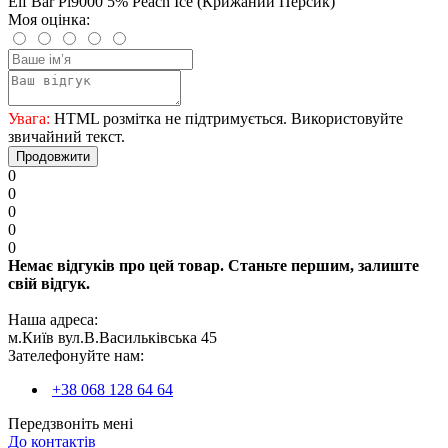
Elf Bar Pi9000 5% Peach Ice (Крижаний Персик)
Моя оцінка:
Увага:
HTML розмітка не підтримується. Використовуйте
звичайний текст.
Продовжити
0
0
0
0
0
Немає відгуків про цей товар. Станьте першим, залиште
свій відгук.
Наша адреса:
м.Київ вул.В.Васильківська 45
Зателефонуйте нам:
+38 068 128 64 64
Передзвоніть мені
До контактів