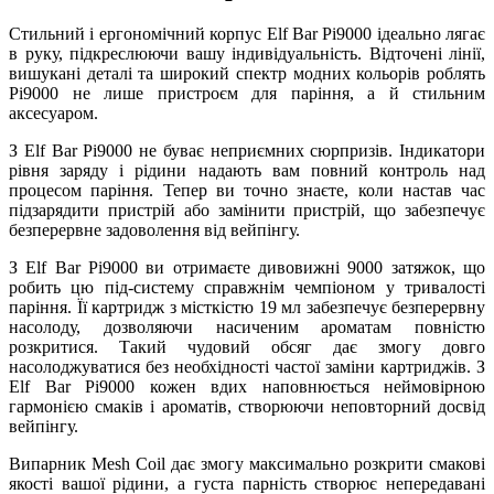
Стильний і ергономічний корпус Elf Bar Pi9000 ідеально лягає
в руку, підкреслюючи вашу індивідуальність. Відточені лінії,
вишукані деталі та широкий спектр модних кольорів роблять
Pi9000 не лише пристроєм для паріння, а й стильним
аксесуаром.
З Elf Bar Pi9000 не буває неприємних сюрпризів. Індикатори
рівня заряду і рідини надають вам повний контроль над
процесом паріння. Тепер ви точно знаєте, коли настав час
підзарядити пристрій або замінити пристрій, що забезпечує
безперервне задоволення від вейпінгу.
З Elf Bar Pi9000 ви отримаєте дивовижні 9000 затяжок, що
робить цю під-систему справжнім чемпіоном у тривалості
паріння. Її картридж з місткістю 19 мл забезпечує безперервну
насолоду, дозволяючи насиченим ароматам повністю
розкритися. Такий чудовий обсяг дає змогу довго
насолоджуватися без необхідності частої заміни картриджів. З
Elf Bar Pi9000 кожен вдих наповнюється неймовірною
гармонією смаків і ароматів, створюючи неповторний досвід
вейпінгу.
Випарник Mesh Coil дає змогу максимально розкрити смакові
якості вашої рідини, а густа парність створює непередавані