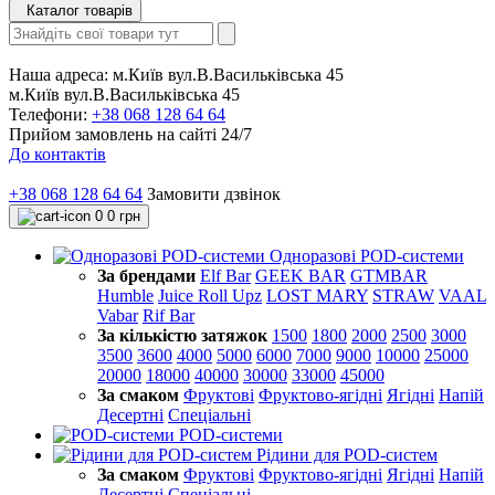
Каталог товарів
Наша адреса:
м.Київ вул.В.Васильківська 45
м.Київ вул.В.Васильківська 45
Телефони:
+38 068 128 64 64
Прийом замовлень на сайті 24/7
До контактів
+38 068 128 64 64
Замовити дзвінок
0
0 грн
Одноразові POD-системи
За брендами
Elf Bar
GEEK BAR
GTMBAR
Humble
Juice Roll Upz
LOST MARY
STRAW
VAAL
Vabar
Rif Bar
За кількістю затяжок
1500
1800
2000
2500
3000
3500
3600
4000
5000
6000
7000
9000
10000
25000
20000
18000
40000
30000
33000
45000
За смаком
Фруктові
Фруктово-ягідні
Ягідні
Напій
Десертні
Спеціальні
POD-системи
Рідини для POD-систем
За смаком
Фруктові
Фруктово-ягідні
Ягідні
Напій
Десертні
Спеціальні