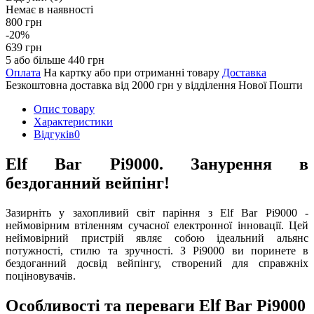
Немає в наявності
800 грн
-20%
639 грн
5 або більше 440 грн
Оплата
На картку або при отриманні товару
Доставка
Безкоштовна доставка від 2000 грн у відділення Нової Пошти
Опис товару
Характеристики
Відгуків
0
Elf Bar Pi9000. Занурення в
бездоганний вейпінг!
Зазирніть у захопливий світ паріння з Elf Bar Pi9000 -
неймовірним втіленням сучасної електронної інновації. Цей
неймовірний пристрій являє собою ідеальний альянс
потужності, стилю та зручності. З Pi9000 ви поринете в
бездоганний досвід вейпінгу, створений для справжніх
поціновувачів.
Особливості та переваги Elf Bar Pi9000