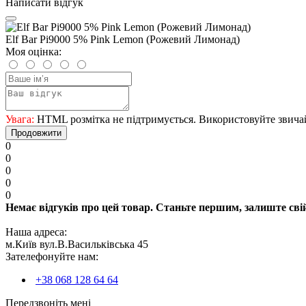
Написати відгук
Elf Bar Pi9000 5% Pink Lemon (Рожевий Лимонад)
Моя оцінка:
Увага:
HTML розмітка не підтримується. Використовуйте звича
Продовжити
0
0
0
0
0
Немає відгуків про цей товар. Станьте першим, залиште свій
Наша адреса:
м.Київ вул.В.Васильківська 45
Зателефонуйте нам:
+38 068 128 64 64
Передзвоніть мені