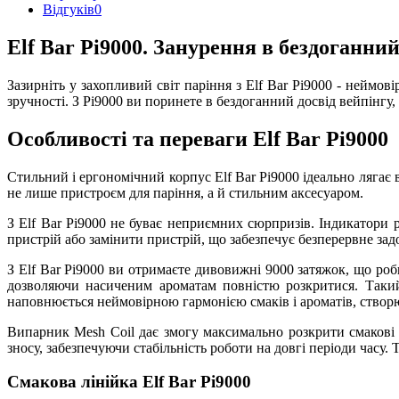
Відгуків
0
Elf Bar Pi9000. Занурення в бездоганний
Зазирніть у захопливий світ паріння з Elf Bar Pi9000 - неймо
зручності. З Pi9000 ви поринете в бездоганний досвід вейпінгу
Особливості та переваги Elf Bar Pi9000
Стильний і ергономічний корпус Elf Bar Pi9000 ідеально лягає 
не лише пристроєм для паріння, а й стильним аксесуаром.
З Elf Bar Pi9000 не буває неприємних сюрпризів. Індикатори 
пристрій або замінити пристрій, що забезпечує безперервне зад
З Elf Bar Pi9000 ви отримаєте дивовижні 9000 затяжок, що роб
дозволяючи насиченим ароматам повністю розкритися. Такий 
наповнюється неймовірною гармонією смаків і ароматів, створ
Випарник Mesh Coil дає змогу максимально розкрити смакові як
зносу, забезпечуючи стабільність роботи на довгі періоди часу.
Смакова лінійка Elf Bar Pi9000