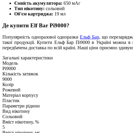
Ємність акумулятора:
650 мАг
Тип нікотину:
сольовий
Об'єм картриджа:
19 мл
Де купити Elf Bar Pi9000?
Популярність одноразової одноразки
Ельф Бар
, що перезарядж
такої продукції. Купити Ельф Бар Пі9000 в Україні можна 
передбачена доставка по всій країні. Наші ціни приємно здиву
Загальні характеристики
Модель
Pi9000
Кількість затяжок
9000
Колір
Рожевий
Матеріал корпусу
Пластик
Параметри рідини
Вид нікотину
Сольовий
Вміст нікотину, %
5
Вміст нікотину, мг