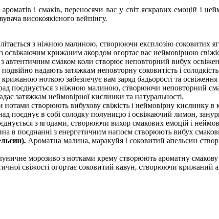
роматів і смаків, переносячи вас у світ яскравих емоцій і не
вувача високоякісного вейпінгу.
ітається з ніжною малиною, створюючи експлозію соковитих ягі
з освіжаючим крижаним акордом огортає вас неймовірною свіжі
 з автентичним смаком коли створює неповторний вибух освіжен
а подвійно надають затяжкам неповторну соковитість і солодкість
 крижаною ноткою забезпечує вам заряд бадьорості та освіження
ад поєднується з ніжною малиною, створюючи неповторний сма
адає затяжкам неймовірної кислинки та натуральності.
 нотами створюють вибухову свіжість і неймовірну кислинку в к
д поєднує в собі солодку полуницю і освіжаючий лимон, занурю
єднується з ягодами, створюючи вихор смакових емоцій і неймові
на в поєднанні з енергетичним напоєм створюють вибух смакових
ельсин).
Ароматна малина, маракуйя і соковитий апельсин ство
уничне морозиво з нотками крему створюють ароматну смакову 
ичної свіжості огортає соковитий кавун, створюючи крижаний а