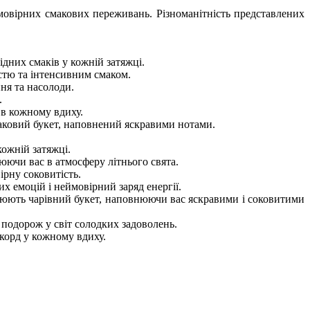
ймовірних смакових переживань. Різноманітність представлених
дних смаків у кожній затяжці.
стю та інтенсивним смаком.
ня та насолоди.
.
 в кожному вдиху.
ковий букет, наповнений яскравими нотами.
ожній затяжці.
ючи вас в атмосферу літнього свята.
рну соковитість.
 емоцій і неймовірний заряд енергії.
рюють чарівний букет, наповнюючи вас яскравими і соковитими
подорож у світ солодких задоволень.
корд у кожному вдиху.