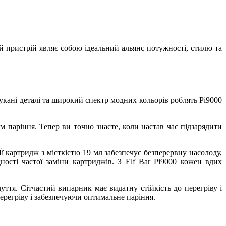
ий пристрій являє собою ідеальний альянс потужності, стилю та
шукані деталі та широкий спектр модних кольорів роблять Pi9000
 паріння. Тепер ви точно знаєте, коли настав час підзарядити
ї картридж з місткістю 19 мл забезпечує безперервну насолоду,
ості частої заміни картриджів. З Elf Bar Pi9000 кожен вдих
уття. Сітчастий випарник має видатну стійкість до перегріву і
перегріву і забезпечуючи оптимальне паріння.