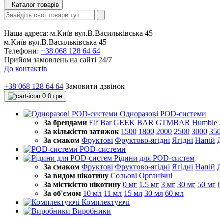
Каталог товарів
Наша адреса:
м.Київ вул.В.Васильківська 45
м.Київ вул.В.Васильківська 45
Телефони:
+38 068 128 64 64
Прийом замовлень на сайті 24/7
До контактів
+38 068 128 64 64
Замовити дзвінок
0
0 грн
Одноразові POD-системи
За брендами
Elf Bar
GEEK BAR
GTMBAR
Humble
За кількістю затяжок
1500
1800
2000
2500
3000
35
За смаком
Фруктові
Фруктово-ягідні
Ягідні
Напій
POD-системи
Рідини для POD-систем
За смаком
Фруктові
Фруктово-ягідні
Ягідні
Напій
За видом нікотину
Сольові
Органічні
За місткістю нікотину
0 мг
1.5 мг
3 мг
30 мг
50 мг
За об'ємом
10 мл
11 мл
15 мл
30 мл
60 мл
Комплектуючі
Виробники