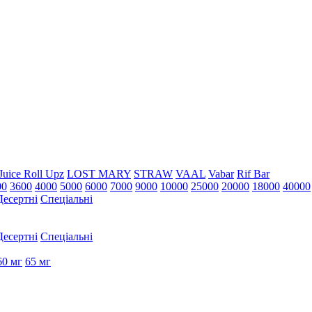
Juice Roll Upz
LOST MARY
STRAW
VAAL
Vabar
Rif Bar
00
3600
4000
5000
6000
7000
9000
10000
25000
20000
18000
40000
Десертні
Спеціальні
Десертні
Спеціальні
60 мг
65 мг