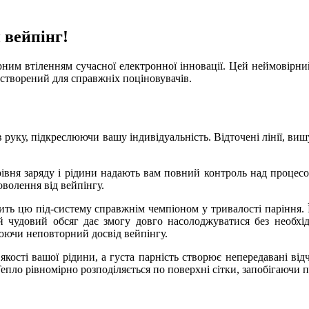
 вейпінг!
вірним втіленням сучасної електронної інновації. Цей неймовірн
, створений для справжніх поціновувачів.
в руку, підкреслюючи вашу індивідуальність. Відточені лінії, ви
рівня заряду і рідини надають вам повний контроль над процесом
оволення від вейпінгу.
ить цю під-систему справжнім чемпіоном у тривалості паріння. Ї
чудовий обсяг дає змогу довго насолоджуватися без необхідн
юючи неповторний досвід вейпінгу.
ості вашої рідини, а густа парність створює непередавані відч
 Тепло рівномірно розподіляється по поверхні сітки, запобігаючи 