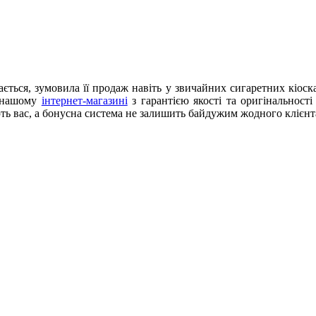
ається, зумовила її продаж навіть у звичайних сигаретних кіос
в нашому
інтернет-магазині
з гарантією якості та оригінальност
ють вас, а бонусна система не залишить байдужим жодного клієнт