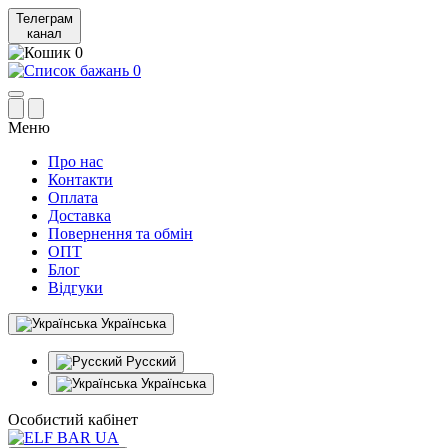
Телеграм
канал
0
0
Меню
Про нас
Контакти
Оплата
Доставка
Повернення та обмін
ОПТ
Блог
Відгуки
Українська
Русский
Українська
Особистий кабінет