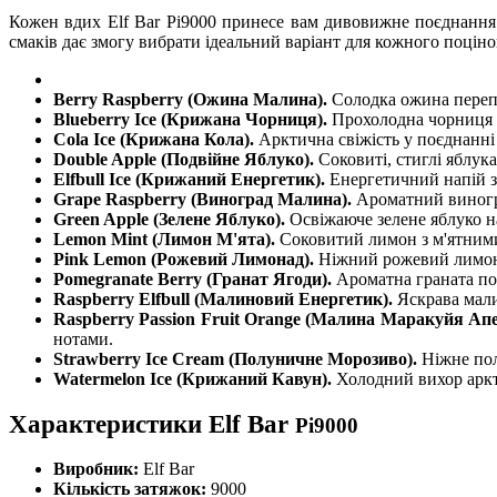
Кожен вдих Elf Bar Pi9000 принесе вам дивовижне поєднання а
смаків дає змогу вибрати ідеальний варіант для кожного поціно
Berry Raspberry (Ожина Малина).
Солодка ожина перепл
Blueberry Ice (Крижана Чорниця).
Прохолодна чорниця 
Cola Ice (Крижана Кола).
Арктична свіжість у поєднанні
Double Apple (Подвійне Яблуко).
Соковиті, стиглі яблук
Elfbull Ice (Крижаний Енергетик).
Енергетичний напій з
Grape Raspberry (Виноград Малина).
Ароматний виногр
Green Apple (Зелене Яблуко).
Освіжаюче зелене яблуко н
Lemon Mint (Лимон М'ята).
Соковитий лимон з м'ятними
Pink Lemon (Рожевий Лимонад).
Ніжний рожевий лимона
Pomegranate Berry (Гранат Ягоди).
Ароматна граната по
Raspberry Elfbull (Малиновий Енергетик).
Яскрава мали
Raspberry Passion Fruit Orange (Малина Маракуйя Ап
нотами.
Strawberry Ice Cream (Полуничне Морозиво).
Ніжне пол
Watermelon Ice (Крижаний Кавун).
Холодний вихор аркт
Характеристики Elf Bar
Pi9000
Виробник:
Elf Bar
Кількість затяжок:
9000