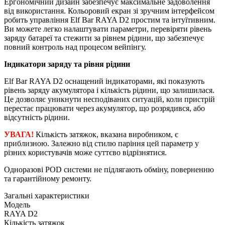
Ергономічний дизайн забезпечує максимальне задоволення
від використання. Кольоровий екран зі зручним інтерфейсом
робить управління Elf Bar RAYA D2 простим та інтуїтивним.
Ви можете легко налаштувати параметри, перевіряти рівень
заряду батареї та стежити за рівнем рідини, що забезпечує
повний контроль над процесом вейпінгу.
Індикатори заряду та рівня рідини
Elf Bar RAYA D2 оснащений індикаторами, які показують
рівень заряду акумулятора і кількість рідини, що залишилася.
Це дозволяє уникнути несподіваних ситуацій, коли пристрій
перестає працювати через акумулятор, що розрядився, або
відсутність рідини.
УВАГА!
Кількість затяжок, вказана виробником, є
приблизною. Залежно від стилю паріння цей параметр у
різних користувачів може суттєво відрізнятися.
Одноразові POD системи не підлягають обміну, поверненню
та гарантійному ремонту.
Загальні характеристики
Модель
RAYA D2
Кількість затяжок