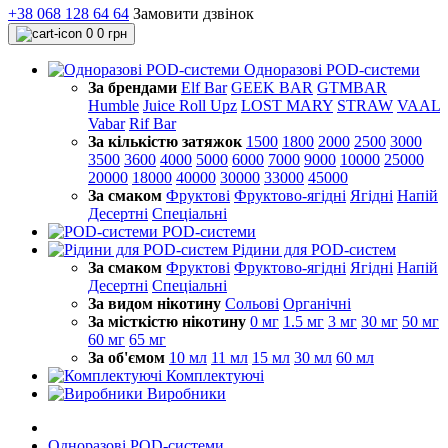
+38 068 128 64 64
Замовити дзвінок
0
0 грн
Одноразові POD-системи
За брендами
Elf Bar
GEEK BAR
GTMBAR
Humble
Juice Roll Upz
LOST MARY
STRAW
VAAL
Vabar
Rif Bar
За кількістю затяжок
1500
1800
2000
2500
3000
3500
3600
4000
5000
6000
7000
9000
10000
25000
20000
18000
40000
30000
33000
45000
За смаком
Фруктові
Фруктово-ягідні
Ягідні
Напій
Десертні
Спеціальні
POD-системи
Рідини для POD-систем
За смаком
Фруктові
Фруктово-ягідні
Ягідні
Напій
Десертні
Спеціальні
За видом нікотину
Сольові
Органічні
За місткістю нікотину
0 мг
1.5 мг
3 мг
30 мг
50 мг
60 мг
65 мг
За об'ємом
10 мл
11 мл
15 мл
30 мл
60 мл
Комплектуючі
Виробники
Одноразові POD-системи