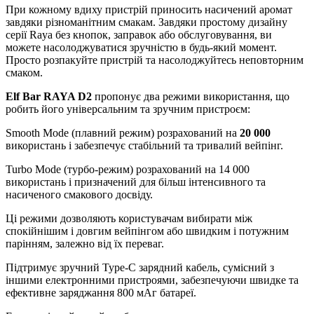
При кожному вдиху пристрій приносить насичений аромат
завдяки різноманітним смакам. Завдяки простому дизайну
серії Raya без кнопок, заправок або обслуговування, ви
можете насолоджуватися зручністю в будь-який момент.
Просто розпакуйте пристрій та насолоджуйтесь неповторним
смаком.
Elf Bar RAYA D2
пропонує два режими використання, що
робить його універсальним та зручним пристроєм:
Smooth Mode (плавний режим) розрахований на
20 000
використань і забезпечує стабільний та тривалий вейпінг.
Turbo Mode (турбо-режим) розрахований на 14 000
використань і призначений для більш інтенсивного та
насиченого смакового досвіду.
Ці режими дозволяють користувачам вибирати між
спокійнішим і довгим вейпінгом або швидким і потужним
парінням, залежно від їх переваг.
Підтримує зручний Type-C зарядний кабель, сумісний з
іншими електронними пристроями, забезпечуючи швидке та
ефективне заряджання 800 мАг батареї.