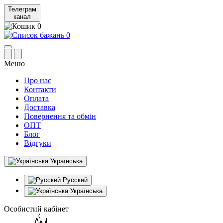
Телеграм
канал
0
0
Меню
Про нас
Контакти
Оплата
Доставка
Повернення та обмін
ОПТ
Блог
Відгуки
Українська
Русский
Українська
Особистий кабінет