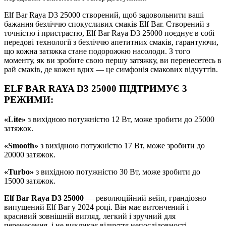
Elf Bar Raya D3 25000 створений, щоб задовольнити ваші
бажання безліччю спокусливих смаків Elf Bar. Створений з
точністю і пристрастю, Elf Bar Raya D3 25000 поєднує в собі
передові технології з безліччю апетитних смаків, гарантуючи,
що кожна затяжка стане подорожжю насолоди. З того
моменту, як ви зробите свою першу затяжку, ви перенесетесь в
рай смаків, де кожен вдих — це симфонія смакових відчуттів.
ELF BAR RAYA D3 25000 ПІДТРИМУЄ 3
РЕЖИМИ:
«Lite»
з вихідною потужністю 12 Вт, може зробити до 25000
затяжок.
«Smooth»
з вихідною потужністю 17 Вт, може зробити до
20000 затяжок.
«Turbo»
з вихідною потужністю 30 Вт, може зробити до
15000 затяжок.
Elf Bar Raya D3 25000
— революційний вейп, грандіозно
випущений Elf Bar у 2024 році. Він має витончений і
красивий зовнішній вигляд, легкий і зручний для
перенесення, і не викликає відчуття непослідовності,