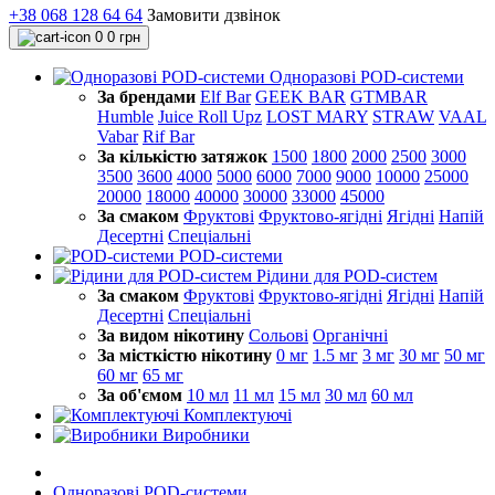
+38 068 128 64 64
Замовити дзвінок
0
0 грн
Одноразові POD-системи
За брендами
Elf Bar
GEEK BAR
GTMBAR
Humble
Juice Roll Upz
LOST MARY
STRAW
VAAL
Vabar
Rif Bar
За кількістю затяжок
1500
1800
2000
2500
3000
3500
3600
4000
5000
6000
7000
9000
10000
25000
20000
18000
40000
30000
33000
45000
За смаком
Фруктові
Фруктово-ягідні
Ягідні
Напій
Десертні
Спеціальні
POD-системи
Рідини для POD-систем
За смаком
Фруктові
Фруктово-ягідні
Ягідні
Напій
Десертні
Спеціальні
За видом нікотину
Сольові
Органічні
За місткістю нікотину
0 мг
1.5 мг
3 мг
30 мг
50 мг
60 мг
65 мг
За об'ємом
10 мл
11 мл
15 мл
30 мл
60 мл
Комплектуючі
Виробники
Одноразові POD-системи