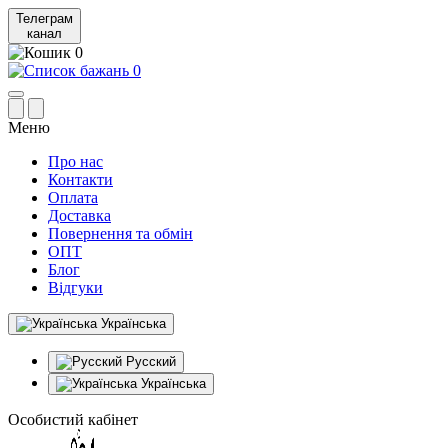
Телеграм
канал
0
0
Меню
Про нас
Контакти
Оплата
Доставка
Повернення та обмін
ОПТ
Блог
Відгуки
Українська
Русский
Українська
Особистий кабінет