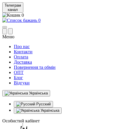
Телеграм
канал
0
0
Меню
Про нас
Контакти
Оплата
Доставка
Повернення та обмін
ОПТ
Блог
Відгуки
Українська
Русский
Українська
Особистий кабінет