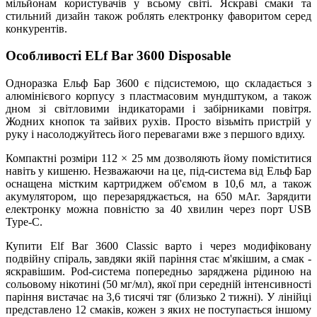
мільйонам користувачів у всьому світі. Яскраві смаки та
стильний дизайн також роблять електронку фаворитом серед
конкурентів.
Особливості ELf Bar 3600 Disposable
Одноразка Ельф Бар 3600 є підсистемою, що складається з
алюмінієвого корпусу з пластмасовим мундштуком, а також
дном зі світловими індикаторами і забірниками повітря.
Жодних кнопок та зайвих рухів. Просто візьміть пристрій у
руку і насолоджуйтесь його перевагами вже з першого вдиху.
Компактні розміри 112 × 25 мм дозволяють йому поміститися
навіть у кишеню. Незважаючи на це, під-система від Ельф Бар
оснащена містким картриджем об'ємом в 10,6 мл, а також
акумулятором, що перезаряджається, на 650 мАг. Зарядити
електронку можна повністю за 40 хвилин через порт USB
Type-C.
Купити Elf Bar 3600 Classic варто і через модифіковану
подвійну спіраль, завдяки якій паріння стає м'якішим, а смак -
яскравішим. Pod-система попередньо заряджена рідиною на
сольовому нікотині (50 мг/мл), якої при середній інтенсивності
паріння вистачає на 3,6 тисячі тяг (близько 2 тижні). У лінійці
представлено 12 смаків, кожен з яких не поступається іншому