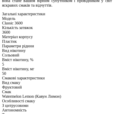
вона стане вашим вірним супутником і провідником у світ
яскравих смаків та відчуттів.
Загальні характеристики
Модель
Classic 3600
Кількість затяжок
3600
Матеріал корпусу
Пластик
Параметри рідини
Вид нікотину
Сольовий
Вміст нікотину, %
5
Вміст нікотину, мг
50
Смакові характеристики
Вид смаку
Фруктовий
Смак
Watermelon Lemon (Кавун Лимон)
Особливості смаку
З цитрусовими
Автономність