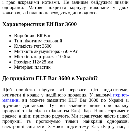
і грає яскравими нотками. Не залишає байдужим дизайн
одноразки. Матове покриття корпусу виконане у двох
кольорах, які плавно переходять один в одного.
Характеристики Elf Bar 3600
Виробник: Elf Bar
Тип нікотину: сольовий
Кількість тяг: 3600
Місткість акумулятора: 650 мАг
Місткість картриджа: 10.6 мл
Розміри: 112×25 мм
Матеріал: пластик
Де придбати ELF Bar 3600 в Україні?
Щоб повністю відчути всі переваги цієї под-системи,
купувати її краще у надійного продавця. У нашому
інтернет-
магазині
ви можете замовити ELF Bar 3600 по Україні зі
зручною доставкою. Тут ви знайдете лише оригінальну
продукцію від лідера підсистем Ельф Бар. Наш асортимент
вражає, а ціни приємно радують. Ми гарантуємо якість нашої
продукції та пропонуємо тільки найкращі одноразові
електронні сигарети. Замовте підсистему Ельф-Бар у нас, і