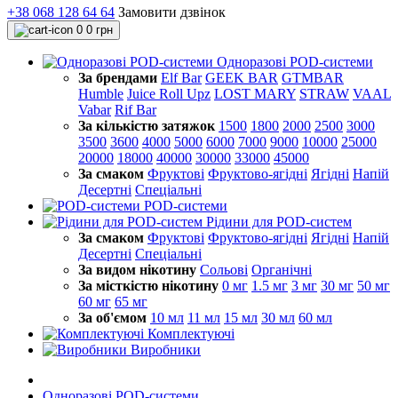
+38 068 128 64 64
Замовити дзвінок
0
0 грн
Одноразові POD-системи
За брендами
Elf Bar
GEEK BAR
GTMBAR
Humble
Juice Roll Upz
LOST MARY
STRAW
VAAL
Vabar
Rif Bar
За кількістю затяжок
1500
1800
2000
2500
3000
3500
3600
4000
5000
6000
7000
9000
10000
25000
20000
18000
40000
30000
33000
45000
За смаком
Фруктові
Фруктово-ягідні
Ягідні
Напій
Десертні
Спеціальні
POD-системи
Рідини для POD-систем
За смаком
Фруктові
Фруктово-ягідні
Ягідні
Напій
Десертні
Спеціальні
За видом нікотину
Сольові
Органічні
За місткістю нікотину
0 мг
1.5 мг
3 мг
30 мг
50 мг
60 мг
65 мг
За об'ємом
10 мл
11 мл
15 мл
30 мл
60 мл
Комплектуючі
Виробники
Одноразові POD-системи