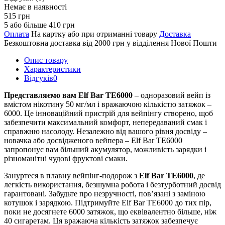
Немає в наявності
515 грн
5 або більше 410 грн
Оплата
На картку або при отриманні товару
Доставка
Безкоштовна доставка від 2000 грн у відділення Нової Пошти
Опис товару
Характеристики
Відгуків
0
Представляємо вам Elf Bar TE6000
– одноразовий вейп із
вмістом нікотину 50 мг/мл і вражаючою кількістю затяжок –
6000. Це інноваційний пристрій для вейпінгу створено, щоб
забезпечити максимальний комфорт, непередаваний смак і
справжню насолоду. Незалежно від вашого рівня досвіду –
новачка або досвідженого вейпера – Elf Bar TE6000
запропонує вам більший акумулятор, можливість зарядки і
різноманітні чудові фруктові смаки.
Зануртеся в плавну вейпінг-подорож з
Elf Bar TE6000
, де
легкість використання, безшумна робота і безтурботний досвід
гарантовані. Забудьте про незручності, пов’язані з заміною
котушок і зарядкою. Підтримуйте Elf Bar TE6000 до тих пір,
поки не досягнете 6000 затяжок, що еквівалентно більше, ніж
40 сигаретам. Ця вражаюча кількість затяжок забезпечує