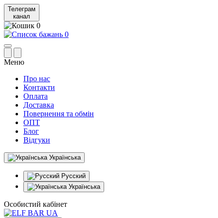
Телеграм
канал
0
0
Меню
Про нас
Контакти
Оплата
Доставка
Повернення та обмін
ОПТ
Блог
Відгуки
Українська
Русский
Українська
Особистий кабінет