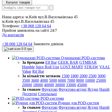
Каталог товарів
Наша адреса:
м.Київ вул.В.Васильківська 45
м.Київ вул.В.Васильківська 45
Телефони:
+38 068 128 64 64
Прийом замовлень на сайті 24/7
До контактів
+38 068 128 64 64
Замовити дзвінок
0
0 грн
Одноразові POD-системи
За брендами
Elf Bar
GEEK BAR
GTMBAR
Humble
Juice Roll Upz
LOST MARY
STRAW
VAAL
Vabar
Rif Bar
За кількістю затяжок
1500
1800
2000
2500
3000
3500
3600
4000
5000
6000
7000
9000
10000
25000
20000
18000
40000
30000
33000
45000
За смаком
Фруктові
Фруктово-ягідні
Ягідні
Напій
Десертні
Спеціальні
POD-системи
Рідини для POD-систем
За смаком
Фруктові
Фруктово-ягідні
Ягідні
Напій
Десертні
Спеціальні