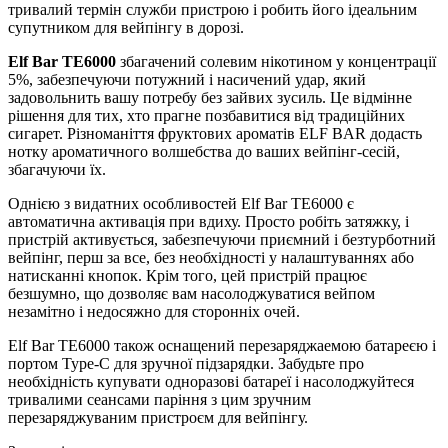
тривалий термін служби пристрою і робить його ідеальним
супутником для вейпінгу в дорозі.
Elf Bar TE6000
збагачений солевим нікотином у концентрації
5%, забезпечуючи потужний і насичений удар, який
задовольнить вашу потребу без зайвих зусиль. Це відмінне
рішення для тих, хто прагне позбавитися від традиційних
сигарет. Різноманіття фруктових ароматів ELF BAR додасть
нотку ароматичного волшебства до ваших вейпінг-сесій,
збагачуючи їх.
Однією з видатних особливостей Elf Bar TE6000 є
автоматична активація при вдиху. Просто робіть затяжку, і
пристрій активується, забезпечуючи приємний і безтурботний
вейпінг, перш за все, без необхідності у налаштуваннях або
натисканні кнопок. Крім того, цей пристрій працює
безшумно, що дозволяє вам насолоджуватися вейпом
незамітно і недосяжно для сторонніх очей.
Elf Bar TE6000 також оснащений перезаряджаемою батареєю і
портом Type-C для зручної підзарядки. Забудьте про
необхідність купувати одноразові батареї і насолоджуйтеся
тривалими сеансами паріння з цим зручним
перезаряджуваним пристроєм для вейпінгу.