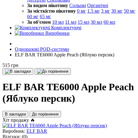
За видом нікотину
Сольові
Органічні
За місткістю нікотину
0 мг
1.5 мг
3 мг
30 мг
50 мг
60 мг
65 мг
За об'ємом
10 мл
11 мл
15 мл
30 мл
60 мл
Комплектуючі
Виробники
Одноразові POD-системи
ELF BAR TE6000 Apple Peach (Яблуко персик)
515 грн
ELF BAR TE6000 Apple Peach
(Яблуко персик)
В закладки
До порівняння
Хіт продажу 🔥
Виробник:
ELF BAR
Відгуки:
(0)