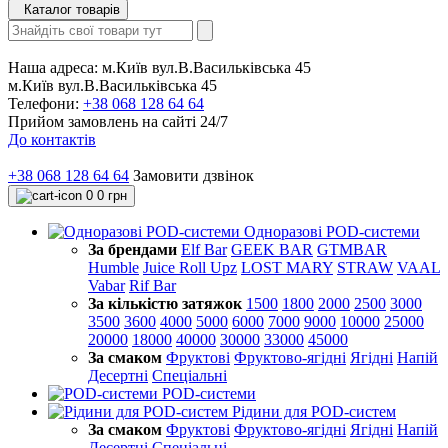
Каталог товарів
Наша адреса:
м.Київ вул.В.Васильківська 45
м.Київ вул.В.Васильківська 45
Телефони:
+38 068 128 64 64
Прийом замовлень на сайті 24/7
До контактів
+38 068 128 64 64
Замовити дзвінок
0
0 грн
Одноразові POD-системи
За брендами
Elf Bar
GEEK BAR
GTMBAR
Humble
Juice Roll Upz
LOST MARY
STRAW
VAAL
Vabar
Rif Bar
За кількістю затяжок
1500
1800
2000
2500
3000
3500
3600
4000
5000
6000
7000
9000
10000
25000
20000
18000
40000
30000
33000
45000
За смаком
Фруктові
Фруктово-ягідні
Ягідні
Напій
Десертні
Спеціальні
POD-системи
Рідини для POD-систем
За смаком
Фруктові
Фруктово-ягідні
Ягідні
Напій
Десертні
Спеціальні