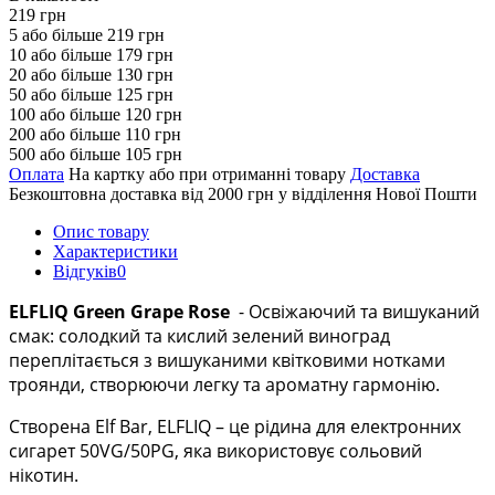
219 грн
5 або більше 219 грн
10 або більше 179 грн
20 або більше 130 грн
50 або більше 125 грн
100 або більше 120 грн
200 або більше 110 грн
500 або більше 105 грн
Оплата
На картку або при отриманні товару
Доставка
Безкоштовна доставка від 2000 грн у відділення Нової Пошти
Опис товару
Характеристики
Відгуків
0
ELFLIQ
Green Grape Rose
- Освіжаючий та вишуканий
смак: солодкий та кислий зелений виноград
переплітається з вишуканими квітковими нотками
троянди, створюючи легку та ароматну гармонію.
Створена Elf Bar, ELFLIQ – це рідина для електронних
сигарет 50VG/50PG, яка використовує сольовий
нікотин.