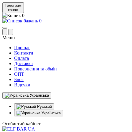
Телеграм
канал
0
0
Меню
Про нас
Контакти
Оплата
Доставка
Повернення та обмін
ОПТ
Блог
Відгуки
Українська
Русский
Українська
Особистий кабінет