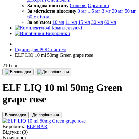
За видом нікотину
Сольові
Органічні
За місткістю нікотину
0 мг
1.5 мг
3 мг
30 мг
50 мг
60 мг
65 мг
За об'ємом
10 мл
11 мл
15 мл
30 мл
60 мл
Комплектуючі
Виробники
Рідини для POD-систем
ELF LIQ 10 ml 50mg Green grape rose
219 грн
ELF LIQ 10 ml 50mg Green
grape rose
В закладки
До порівняння
Виробник:
ELF BAR
Відгуки:
(0)
В наявності