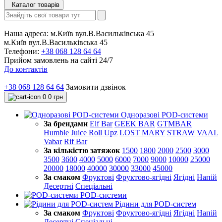
Каталог товарів
Наша адреса:
м.Київ вул.В.Васильківська 45
м.Київ вул.В.Васильківська 45
Телефони:
+38 068 128 64 64
Прийом замовлень на сайті 24/7
До контактів
+38 068 128 64 64
Замовити дзвінок
0
0 грн
Одноразові POD-системи
За брендами
Elf Bar
GEEK BAR
GTMBAR
Humble
Juice Roll Upz
LOST MARY
STRAW
VAAL
Vabar
Rif Bar
За кількістю затяжок
1500
1800
2000
2500
3000
3500
3600
4000
5000
6000
7000
9000
10000
25000
20000
18000
40000
30000
33000
45000
За смаком
Фруктові
Фруктово-ягідні
Ягідні
Напій
Десертні
Спеціальні
POD-системи
Рідини для POD-систем
За смаком
Фруктові
Фруктово-ягідні
Ягідні
Напій
Десертні
Спеціальні