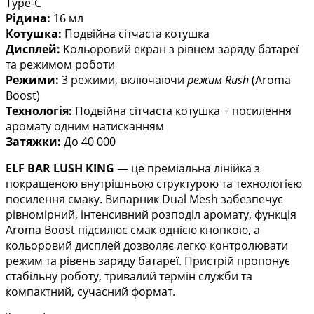
Type-C
Рідина:
16 мл
Котушка:
Подвійна сітчаста котушка
Дисплей:
Кольоровий екран з рівнем заряду батареї
та режимом роботи
Режими:
3 режими, включаючи
режим Rush
(Aroma
Boost)
Технологія:
Подвійна сітчаста котушка + посилення
аромату одним натисканням
Затяжки:
До 40 000
ELF BAR LUSH KING
— це преміальна лінійка з
покращеною внутрішньою структурою та технологією
посилення смаку. Випарник Dual Mesh забезпечує
рівномірний, інтенсивний розподіл аромату, функція
Aroma Boost підсилює смак однією кнопкою, а
кольоровий дисплей дозволяє легко контролювати
режим та рівень заряду батареї. Пристрій пропонує
стабільну роботу, тривалий термін служби та
компактний, сучасний формат.