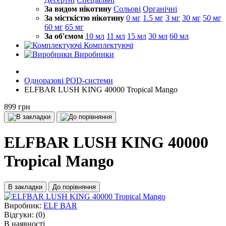
За видом нікотину
Сольові
Органічні
За місткістю нікотину
0 мг
1.5 мг
3 мг
30 мг
50 мг
60 мг
65 мг
За об'ємом
10 мл
11 мл
15 мл
30 мл
60 мл
Комплектуючі
Виробники
Одноразові POD-системи
ELFBAR LUSH KING 40000 Tropical Mango
899 грн
ELFBAR LUSH KING 40000
Tropical Mango
В закладки
До порівняння
Виробник:
ELF BAR
Відгуки:
(0)
В наявності