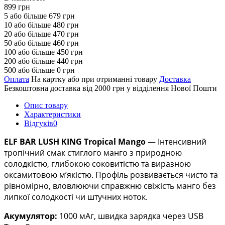
899 грн
5 або більше 679 грн
10 або більше 480 грн
20 або більше 470 грн
50 або більше 460 грн
100 або більше 450 грн
200 або більше 440 грн
500 або більше 0 грн
Оплата
На картку або при отриманні товару
Доставка
Безкоштовна доставка від 2000 грн у відділення Нової Пошти
Опис товару
Характеристики
Відгуків
0
ELF BAR LUSH KING
Tropical Mango
— Інтенсивний
тропічний смак стиглого манго з природною
солодкістю, глибокою соковитістю та виразною
оксамитовою м’якістю. Профіль розвивається чисто та
рівномірно, вловлюючи справжню свіжість манго без
липкої солодкості чи штучних ноток.
Акумулятор:
1000 мАг, швидка зарядка через USB