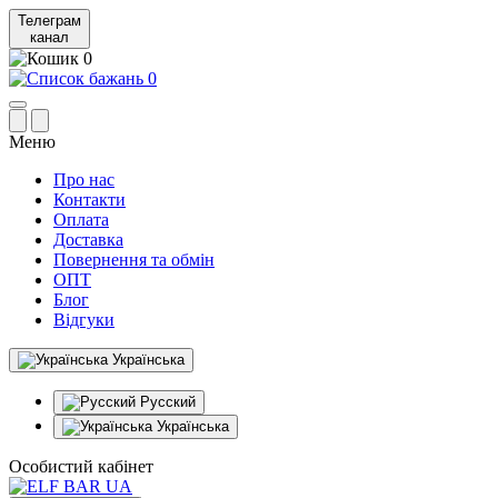
Телеграм
канал
0
0
Меню
Про нас
Контакти
Оплата
Доставка
Повернення та обмін
ОПТ
Блог
Відгуки
Українська
Русский
Українська
Особистий кабінет