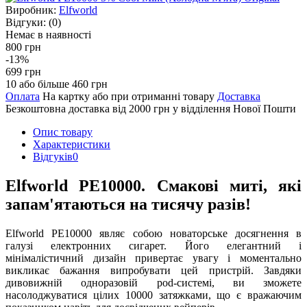
Виробник:
Elfworld
Відгуки:
(0)
Немає в наявності
800 грн
-13%
699 грн
10 або більше 460 грн
Оплата
На картку або при отриманні товару
Доставка
Безкоштовна доставка від 2000 грн у відділення Нової Пошти
Опис товару
Характеристики
Відгуків
0
Elfworld PE10000. Смакові миті, які
запам'ятаються на тисячу разів!
Elfworld PE10000 являє собою новаторське досягнення в
галузі електронних сигарет. Його елегантний і
мінімалістичний дизайн привертає увагу і моментально
викликає бажання випробувати цей пристрій. Завдяки
дивовижній одноразовій pod-системі, ви зможете
насолоджуватися цілих 10000 затяжками, що є вражаючим