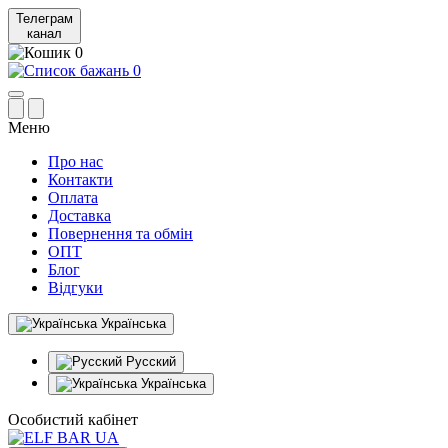
Телеграм
канал
0
0
Меню
Про нас
Контакти
Оплата
Доставка
Повернення та обмін
ОПТ
Блог
Відгуки
Українська
Русский
Українська
Особистий кабінет