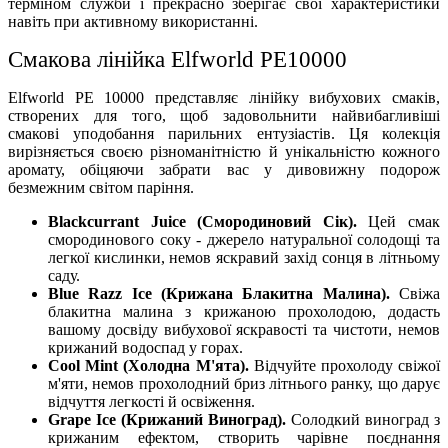
терміном служби і прекрасно зберігає свої характеристики
навіть при активному використанні.
Смакова лінійка Elfworld PE10000
Elfworld PE 10000 представляє лінійку вибухових смаків,
створених для того, щоб задовольнити найвибагливіші
смакові уподобання парильних ентузіастів. Ця колекція
вирізняється своєю різноманітністю й унікальністю кожного
аромату, обіцяючи забрати вас у дивовижну подорож
безмежним світом паріння.
Blackcurrant Juice (Смородиновий Сік).
Цей смак
смородинового соку - джерело натуральної солодощі та
легкої кислинки, немов яскравий захід сонця в літньому
саду.
Blue Razz Ice (Крижана Блакитна Малина).
Свіжа
блакитна малина з крижаною прохолодою, додасть
вашому досвіду вибухової яскравості та чистоти, немов
крижаний водоспад у горах.
Cool Mint (Холодна М'ята).
Відчуйте прохолоду свіжої
м'яти, немов прохолодний бриз літнього ранку, що дарує
відчуття легкості й освіження.
Grape Ice (Крижаний Виноград).
Солодкий виноград з
крижаним ефектом, створить чарівне поєднання