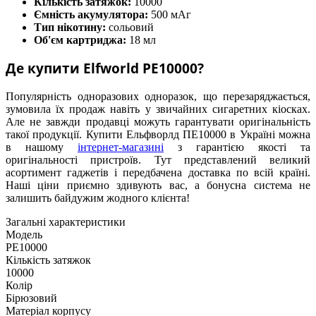
Кількість затяжок:
10000
Ємність акумулятора:
500 мАг
Тип нікотину:
сольовий
Об'єм картриджа:
18 мл
Де купити Elfworld PE10000?
Популярність одноразових одноразок, що перезаряджається,
зумовила їх продаж навіть у звичайних сигаретних кіосках.
Але не завжди продавці можуть гарантувати оригінальність
такої продукції. Купити Ельфворлд ПЕ10000 в Україні можна
в нашому
інтернет-магазині
з гарантією якості та
оригінальності пристроїв. Тут представлений великий
асортимент гаджетів і передбачена доставка по всій країні.
Наші ціни приємно здивують вас, а бонусна система не
залишить байдужим жодного клієнта!
Загальні характеристики
Модель
PE10000
Кількість затяжок
10000
Колір
Бірюзовий
Матеріал корпусу