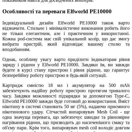
показником навіть для досвідчених вейперів.
Особливості та переваги Elfworld PE10000
Індивідуальний дизайн Elfworld PE10000 також варто
відзначити. Стильне і мінімалістичне виконання робить його
не тільки елегантним, але і практичним у використанні.
Кожна pod-система має свій унікальний колір, що дає змогу
вибрати пристрій, який відповідає вашому стилю та
вподобанням.
Однак, особливу увагу варто приділити індикаторам рівня
заряду і рідини у Elfworld PE10000. Завдяки їм, ви завжди
будете в курсі стану пристрою і рівня рідини, що гарантує
безперебійну роботу пристрою в будь-якій ситуації.
Картридж ємністю 18 мл і акумулятор на 500 mAh
забезпечують надійну роботу пристрою протягом тривалого
часу. Завдяки можливості підзарядки за допомогою Type-С,
Elfworld PE10000 завжди буде готовий до використання. Вміст
нікотину в системі становить 50 мг (5%), надаючи приємного
нікотинового удару. Сітчастий випаровувач Mesh Coil - ще
одна значуща перевага, що забезпечує швидке та рівномірне
нагрівання рідини, що призводить до насиченішого смаку та
об'єму пари. Крім того, випаровувач mesh coil володіє довгим