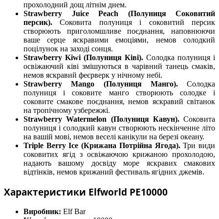
прохолодний дощ літнім днем.
Strawberry Juice Peach (Полуниця Соковитий
персик).
Соковита полуниця і соковитий персик
створюють приголомшливе поєднання, наповнюючи
ваше серце яскравими емоціями, немов солодкий
поцілунок на заході сонця.
Strawberry Kiwi (Полуниця Ківі).
Солодка полуниця і
освіжаючий ківі змішуються в чарівний танець смаків,
немов яскравий феєрверк у нічному небі.
Strawberry Mango (Полуниця Манго).
Солодка
полуниця і соковите манго створюють солодке і
соковите смакове поєднання, немов яскравий світанок
на тропічному узбережжі.
Strawberry Watermelon (Полуниця Кавун).
Соковита
полуниця і солодкий кавун створюють нескінченне літо
на вашій мові, немов веселі канікули на березі океану.
Triple Berry Ice (Крижана Потрійна Ягода).
Три види
соковитих ягід з освіжаючою крижаною прохолодою,
надають вашому досвіду море яскравих смакових
відтінків, немов крижаний фестиваль ягідних джемів.
Характеристики Elfworld PE10000
Виробник:
Elf Bar