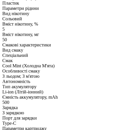
Пластик
Параметри рідини
Вид нікотину
Сольовий
Вміст нікотину, %
5
Вміст нікотину, мг
50
Смакові характеристики
Вид смаку
Спеціальний
Смак
Cool Mint (Холодна М'ята)
Особливості смаку
З льодом; З м'ятою
Автономність
Тип акумулятору
Li-ion (Літій-іонний)
Ємність аккумулятору, mAh
500
Зарядка
З зарядкою
Порт для зарядки
Type-C
Параметри картриджу