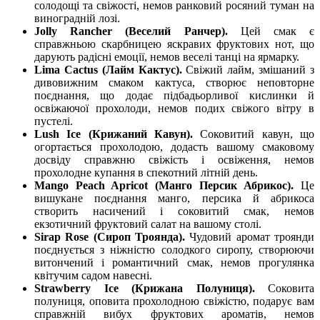
солодощі та свіжості, немов ранковий росяний туман на
виноградній лозі.
Jolly Rancher (Веселий Ранчер).
Цей смак є
справжньою скарбницею яскравих фруктових нот, що
дарують радісні емоції, немов веселі танці на ярмарку.
Lima Cactus (Лайм Кактус).
Свіжий лайм, змішаний з
дивовижним смаком кактуса, створює неповторне
поєднання, що додає підбадьорливої кислинки й
освіжаючої прохолоди, немов подих свіжого вітру в
пустелі.
Lush Ice (Крижаний Кавун).
Соковитий кавун, що
огортається прохолодою, додасть вашому смаковому
досвіду справжню свіжість і освіження, немов
прохолодне купання в спекотний літній день.
Mango Peach Apricot (Манго Персик Абрикос).
Це
вишукане поєднання манго, персика й абрикоса
створить насичений і соковитий смак, немов
екзотичний фруктовий салат на вашому столі.
Sirap Rose (Сироп Троянда).
Чудовий аромат троянди
поєднується з ніжністю солодкого сиропу, створюючи
витончений і романтичний смак, немов прогулянка
квітучим садом навесні.
Strawberry Ice (Крижана Полуниця).
Соковита
полуниця, оповита прохолодною свіжістю, подарує вам
справжній вибух фруктових ароматів, немов