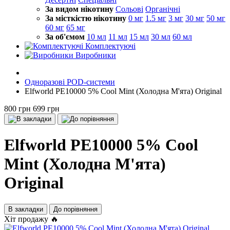
За видом нікотину
Сольові
Органічні
За місткістю нікотину
0 мг
1.5 мг
3 мг
30 мг
50 мг
60 мг
65 мг
За об'ємом
10 мл
11 мл
15 мл
30 мл
60 мл
Комплектуючі
Виробники
Одноразові POD-системи
Elfworld PE10000 5% Cool Mint (Холодна М'ята) Original
800 грн
699 грн
Elfworld PE10000 5% Cool
Mint (Холодна М'ята)
Original
В закладки
До порівняння
Хіт продажу 🔥