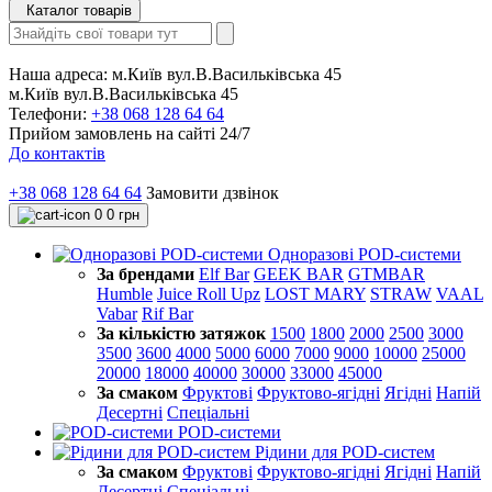
Каталог товарів
Наша адреса:
м.Київ вул.В.Васильківська 45
м.Київ вул.В.Васильківська 45
Телефони:
+38 068 128 64 64
Прийом замовлень на сайті 24/7
До контактів
+38 068 128 64 64
Замовити дзвінок
0
0 грн
Одноразові POD-системи
За брендами
Elf Bar
GEEK BAR
GTMBAR
Humble
Juice Roll Upz
LOST MARY
STRAW
VAAL
Vabar
Rif Bar
За кількістю затяжок
1500
1800
2000
2500
3000
3500
3600
4000
5000
6000
7000
9000
10000
25000
20000
18000
40000
30000
33000
45000
За смаком
Фруктові
Фруктово-ягідні
Ягідні
Напій
Десертні
Спеціальні
POD-системи
Рідини для POD-систем
За смаком
Фруктові
Фруктово-ягідні
Ягідні
Напій
Десертні
Спеціальні