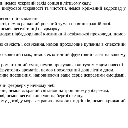
, немов яскравий захід сонця в літньому саду.
вибухової яскравості та чистоти, немов крижаний водоспад у
егкості й освіження.
сті, немов ранковий росяний туман на виноградній лозі.
немов веселі танці на ярмарку.
додає підбадьорливої кислинки й освіжаючої прохолоди, немов
 свіжість і освіження, немов прохолодне купання в спекотний
 соковитий смак, немов екзотичний фруктовий салат на вашому
 романтичний смак, немов прогулянка квітучим садом навесні.
фруктових ароматів, немов прохолодний дощ літнім днем.
ливе поєднання, наповнюючи ваше серце яскравими емоціями,
вий феєрверк у нічному небі.
ння, немов яскравий світанок на тропічному узбережжі.
, немов веселі канікули на березі океану.
му досвіду море яскравих смакових відтінків, немов крижаний