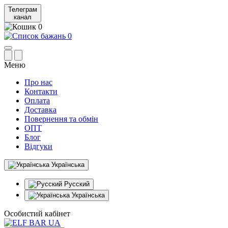
Телеграм
канал
0
0
Меню
Про нас
Контакти
Оплата
Доставка
Повернення та обмін
ОПТ
Блог
Відгуки
Українська
Русский
Українська
Особистий кабінет