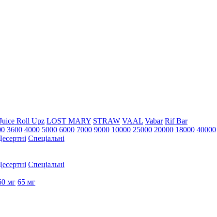
Juice Roll Upz
LOST MARY
STRAW
VAAL
Vabar
Rif Bar
00
3600
4000
5000
6000
7000
9000
10000
25000
20000
18000
40000
Десертні
Спеціальні
Десертні
Спеціальні
60 мг
65 мг