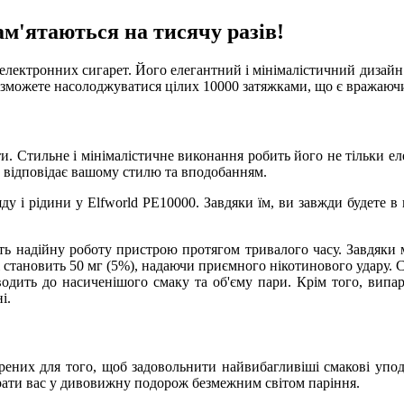
ам'ятаються на тисячу разів!
і електронних сигарет. Його елегантний і мінімалістичний дизай
 зможете насолоджуватися цілих 10000 затяжками, що є вражаючи
и. Стильне і мінімалістичне виконання робить його не тільки е
ий відповідає вашому стилю та вподобанням.
ду і рідини у Elfworld PE10000. Завдяки їм, ви завжди будете в 
ь надійну роботу пристрою протягом тривалого часу. Завдяки 
і становить 50 мг (5%), надаючи приємного нікотинового удару. С
водить до насиченішого смаку та об'єму пари. Крім того, випар
і.
орених для того, щоб задовольнити найвибагливіші смакові упод
брати вас у дивовижну подорож безмежним світом паріння.