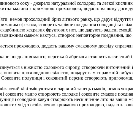
инового соку - джерело натуральної солодощі та легкої кислинки
китна малина з крижаною прохолодою, додасть вашому досвіду 
'яти, немов прохолодний бриз літнього ранку, що дарує відчуття л
рижаним ефектом, створить чарівне поєднання солодощі та свіжо
карбницею яскравих фруктових нот, що дарують радісні емоції, 
ивовижним смаком кактуса, створює неповторне поєднання, що 
ається прохолодою, додасть вашому смаковому досвіду справжню
ане поєднання манго, персика й абрикоса створить насичений і
єднується з ніжністю солодкого сиропу, створюючи витончений і
, оповита прохолодною свіжістю, подарує вам справжній вибух 
.
Соковита полуниця і соковитий персик створюють приголомш
віжаючий ківі змішуються в чарівний танець смаків, немов яскра
 і соковите манго створюють солодке і соковите смакове поєдна
униця і солодкий кавун створюють нескінченне літо на вашій мові
оковитих ягід з освіжаючою крижаною прохолодою, надають вашо