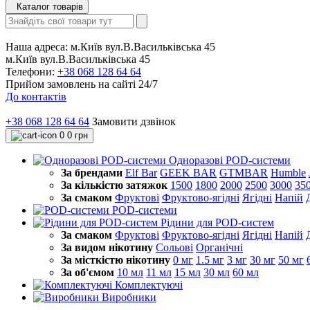
Каталог товарів
Наша адреса:
м.Київ вул.В.Васильківська 45
м.Київ вул.В.Васильківська 45
Телефони:
+38 068 128 64 64
Прийом замовлень на сайті 24/7
До контактів
+38 068 128 64 64
Замовити дзвінок
0
0 грн
Одноразові POD-системи
За брендами
Elf Bar
GEEK BAR
GTMBAR
Humble
За кількістю затяжок
1500
1800
2000
2500
3000
35
За смаком
Фруктові
Фруктово-ягідні
Ягідні
Напій
POD-системи
Рідини для POD-систем
За смаком
Фруктові
Фруктово-ягідні
Ягідні
Напій
За видом нікотину
Сольові
Органічні
За місткістю нікотину
0 мг
1.5 мг
3 мг
30 мг
50 мг
За об'ємом
10 мл
11 мл
15 мл
30 мл
60 мл
Комплектуючі
Виробники