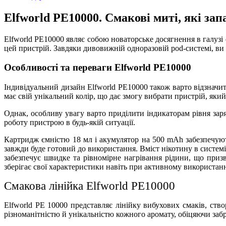
Elfworld PE10000. Смакові миті, які зап
Elfworld PE10000 являє собою новаторське досягнення в галуз
цей пристрій. Завдяки дивовижній одноразовій pod-системі, ви
Особливості та переваги Elfworld PE10000
Індивідуальний дизайн Elfworld PE10000 також варто відзначит
має свій унікальний колір, що дає змогу вибрати пристрій, як
Однак, особливу увагу варто приділити індикаторам рівня заря
роботу пристрою в будь-якій ситуації.
Картридж ємністю 18 мл і акумулятор на 500 mAh забезпечуют
завжди буде готовий до використання. Вміст нікотину в систем
забезпечує швидке та рівномірне нагрівання рідини, що приз
зберігає свої характеристики навіть при активному використанн
Смакова лінійка Elfworld PE10000
Elfworld PE 10000 представляє лінійку вибухових смаків, ств
різноманітністю й унікальністю кожного аромату, обіцяючи за