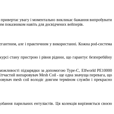
н привертає увагу і моментально викликає бажання випробувати
м показником навіть для досвідчених вейперів.
легантним, але і практичним у використанні. Кожна pod-система
курсі стану пристрою і рівня рідини, що гарантує безперебійну
можливості підзарядки за допомогою Type-С, Elfworld PE10000
ітчастий випаровувач Mesh Coil - ще одна значуща перевага, що
овувач mesh coil володіє довгим терміном служби і прекрасно
обання парильних ентузіастів. Ця колекція вирізняється своєю