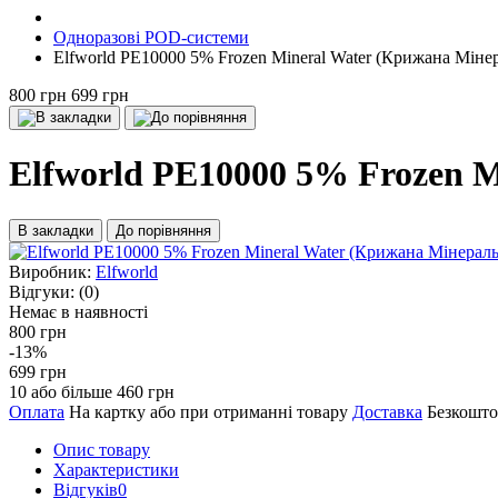
Одноразові POD-системи
Elfworld PE10000 5% Frozen Mineral Water (Крижана Мінер
800 грн
699 грн
Elfworld PE10000 5% Frozen M
В закладки
До порівняння
Виробник:
Elfworld
Відгуки:
(0)
Немає в наявності
800 грн
-13%
699 грн
10 або більше 460 грн
Оплата
На картку або при отриманні товару
Доставка
Безкошто
Опис товару
Характеристики
Відгуків
0