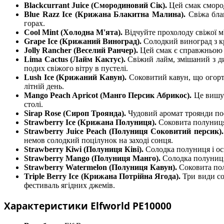
Blackcurrant Juice (Смородиновий Сік).
Цей смак смород
Blue Razz Ice (Крижана Блакитна Малина).
Свіжа бла
горах.
Cool Mint (Холодна М'ята).
Відчуйте прохолоду свіжої м
Grape Ice (Крижаний Виноград).
Солодкий виноград з к
Jolly Rancher (Веселий Ранчер).
Цей смак є справжньою с
Lima Cactus (Лайм Кактус).
Свіжий лайм, змішаний з д
подих свіжого вітру в пустелі.
Lush Ice (Крижаний Кавун).
Соковитий кавун, що огорт
літній день.
Mango Peach Apricot (Манго Персик Абрикос).
Це вишук
столі.
Sirap Rose (Сироп Троянда).
Чудовий аромат троянди по
Strawberry Ice (Крижана Полуниця).
Соковита полуниця
Strawberry Juice Peach (Полуниця Соковитий персик)
немов солодкий поцілунок на заході сонця.
Strawberry Kiwi (Полуниця Ківі).
Солодка полуниця і ос
Strawberry Mango (Полуниця Манго).
Солодка полуниця
Strawberry Watermelon (Полуниця Кавун).
Соковита пол
Triple Berry Ice (Крижана Потрійна Ягода).
Три види с
фестиваль ягідних джемів.
Характеристики Elfworld PE10000