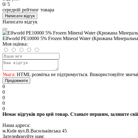
0
/ 5
середній рейтинг товара
Написати відгук
Написати відгук
Elfworld PE10000 5% Frozen Mineral Water (Крижана Мінеральна 
Моя оцінка:
Увага:
HTML розмітка не підтримується. Використовуйте звича
Продовжити
0
0
0
0
0
Немає відгуків про цей товар. Станьте першим, залиште свій
Наша адреса:
м.Київ вул.В.Васильківська 45
Зателефонуйте нам: