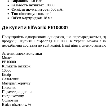
Виробник:
Elf Bar
Кількість затяжок:
10000
Ємність акумулятора:
500 мАг
Тип нікотину:
сольовий
Об'єм картриджа:
18 мл
Де купити Elfworld PE10000?
Популярність одноразових одноразок, що перезаряджається, з
продукції. Купити Ельфворлд ПЕ10000 в Україні можна в
передбачена доставка по всій країні. Наші ціни приємно здиву
Загальні характеристики
Модель
PE10000
Кількість затяжок
10000
Колір
Салатовий
Матеріал корпусу
Пластик
Параметри рідини
Вид нікотину
Сольовий
Вміст нікотину, %