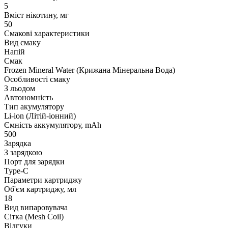
5
Вміст нікотину, мг
50
Смакові характеристики
Вид смаку
Напій
Смак
Frozen Mineral Water (Крижана Мінеральна Вода)
Особливості смаку
З льодом
Автономність
Тип акумулятору
Li-ion (Літій-іонний)
Ємність аккумулятору, mAh
500
Зарядка
З зарядкою
Порт для зарядки
Type-C
Параметри картриджу
Об'єм картриджу, мл
18
Вид випаровувача
Сітка (Mesh Coil)
Відгуки