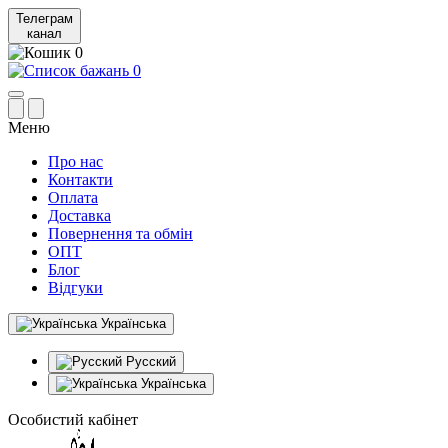
Телеграм
канал
0
0
Меню
Про нас
Контакти
Оплата
Доставка
Повернення та обмін
ОПТ
Блог
Відгуки
Українська
Русский
Українська
Особистий кабінет