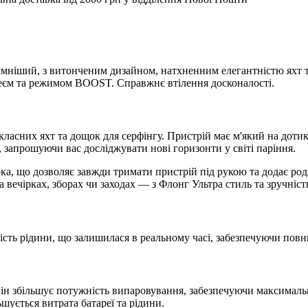
умніший, з витонченим дизайном, натхненним елегантністю яхт т
еєм та режимом BOOST. Справжнє втілення досконалості.
асних яхт та дощок для серфінгу. Пристрій має м'який на дотик
ль, запрошуючи вас досліджувати нові горизонти у світі паріння.
, що дозволяє завжди тримати пристрій під рукою та додає родзи
а вечірках, зборах чи заходах — з Флонг Ультра стиль та зручніст
кість рідини, що залишилася в реальному часі, забезпечуючи пов
н збільшує потужність випаровування, забезпечуючи максимальн
ується витрата батареї та рідини.