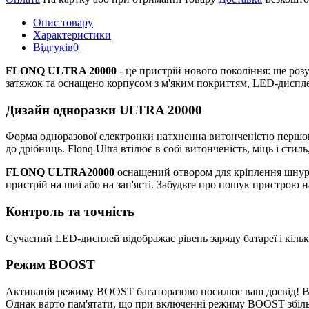
Опис товару
Характеристики
Відгуків
0
FLONQ ULTRA 20000
- це пристрій нового покоління: ще роз
затяжок та оснащено корпусом з м'яким покриттям, LED-диспл
Дизайн одноразки ULTRA 20000
Форма одноразової електронки натхненна витонченістю першокл
до дрібниць. Flonq Ultra втілює в собі витонченість, міць і сти
FLONQ ULTRA20000
оснащений отвором для кріплення шнурка
пристрій на шиї або на зап'ясті. Забудьте про пошук пристрою н
Контроль та точність
Сучасний LED-дисплей відображає рівень заряду батареї і кіль
Режим BOOST
Активація режиму BOOST багаторазово посилює ваш досвід! Ві
Однак варто пам'ятати, що при включенні режиму BOOST збільш