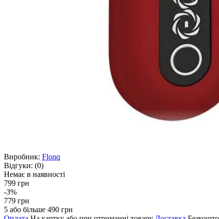
Виробник:
Flonq
Відгуки:
(0)
Немає в наявності
799 грн
-3%
779 грн
5 або більше 490 грн
Оплата
На картку або при отриманні товару
Доставка
Безкошто