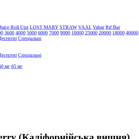
Juice Roll Upz
LOST MARY
STRAW
VAAL
Vabar
Rif Bar
00
3600
4000
5000
6000
7000
9000
10000
25000
20000
18000
40000
Десертні
Спеціальні
Десертні
Спеціальні
60 мг
65 мг
cherry (Каліфорнійська вишня)