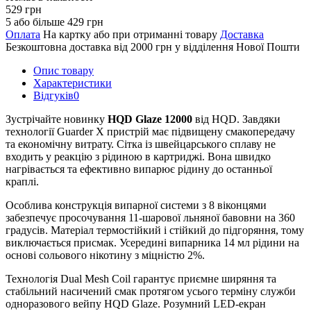
529 грн
5 або більше 429 грн
Оплата
На картку або при отриманні товару
Доставка
Безкоштовна доставка від 2000 грн у відділення Нової Пошти
Опис товару
Характеристики
Відгуків
0
Зустрічайте новинку
HQD Glaze 12000
від HQD. Завдяки
технології Guarder X пристрій має підвищену смакопередачу
та економічну витрату. Сітка із швейцарського сплаву не
входить у реакцію з рідиною в картриджі. Вона швидко
нагрівається та ефективно випарює рідину до останньої
краплі.
Особлива конструкція випарної системи з 8 віконцями
забезпечує просочування 11-шарової льняної бавовни на 360
градусів. Матеріал термостійкий і стійкий до підгоряння, тому
виключається присмак. Усередині випарника 14 мл рідини на
основі сольового нікотину з міцністю 2%.
Технологія Dual Mesh Coil гарантує приємне ширяння та
стабільний насичений смак протягом усього терміну служби
одноразового вейпу HQD Glaze. Розумний LED-екран