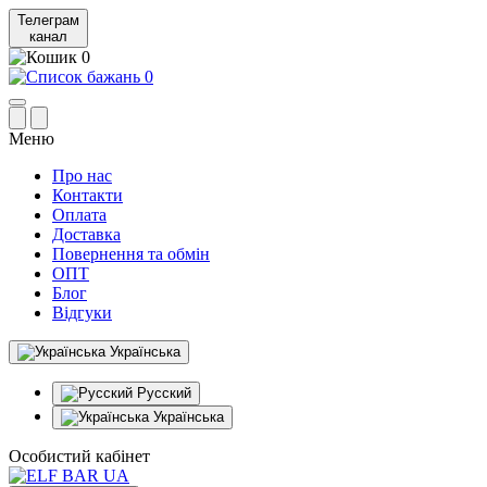
Телеграм
канал
0
0
Меню
Про нас
Контакти
Оплата
Доставка
Повернення та обмін
ОПТ
Блог
Відгуки
Українська
Русский
Українська
Особистий кабінет