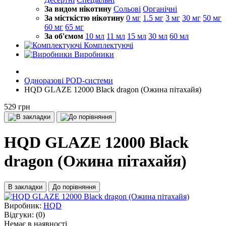
За видом нікотину
Сольові
Органічні
За місткістю нікотину
0 мг
1.5 мг
3 мг
30 мг
50 мг
60 мг
65 мг
За об'ємом
10 мл
11 мл
15 мл
30 мл
60 мл
Комплектуючі
Виробники
Одноразові POD-системи
HQD GLAZE 12000 Black dragon (Ожина пітахайя)
529 грн
HQD GLAZE 12000 Black
dragon (Ожина пітахайя)
В закладки
До порівняння
Виробник:
HQD
Відгуки:
(0)
Немає в наявності