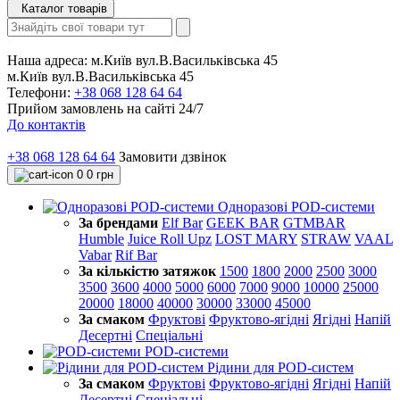
Каталог товарів
Наша адреса:
м.Київ вул.В.Васильківська 45
м.Київ вул.В.Васильківська 45
Телефони:
+38 068 128 64 64
Прийом замовлень на сайті 24/7
До контактів
+38 068 128 64 64
Замовити дзвінок
0
0 грн
Одноразові POD-системи
За брендами
Elf Bar
GEEK BAR
GTMBAR
Humble
Juice Roll Upz
LOST MARY
STRAW
VAAL
Vabar
Rif Bar
За кількістю затяжок
1500
1800
2000
2500
3000
3500
3600
4000
5000
6000
7000
9000
10000
25000
20000
18000
40000
30000
33000
45000
За смаком
Фруктові
Фруктово-ягідні
Ягідні
Напій
Десертні
Спеціальні
POD-системи
Рідини для POD-систем
За смаком
Фруктові
Фруктово-ягідні
Ягідні
Напій
Десертні
Спеціальні