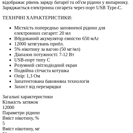
відображає рівень заряду батареї та об'єм рідини у випарнику.
Заряджається електронна сигарета через порт USB Type-C.
ТЕХНІЧНІ ХАРАКТЕРИСТИКИ:
Місткість попередньо заповненої рідини для
електронних сигарет: 20 мл
Вбудований акумулятор ємністю 650 мАг
12000 затягувань прибл.
5% нікотину за вагою (50 мг/мл)
Діапазон потужності: 7-12 Вт
USB-порт типу C
Розумний світлодіодний екран
Подвійна сітчаста котушка
Опір: 1,3 Ом
Запатентована бавовняна технологія
Захист від перезарядки
Загальні характеристики
Кількість затяжок
12000
Параметри рідини
Вміст нікотину, %
5
Вміст нікотину, мг