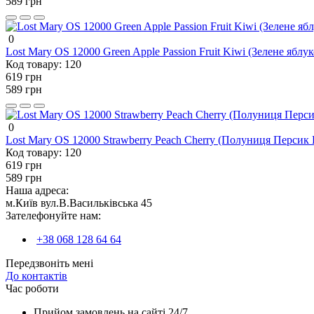
589 грн
0
Lost Mary OS 12000 Green Apple Passion Fruit Kiwi (Зелене яблук
Код товару:
120
619 грн
589 грн
0
Lost Mary OS 12000 Strawberry Peach Cherry (Полуниця Персик
Код товару:
120
619 грн
589 грн
Наша адреса:
м.Київ вул.В.Васильківська 45
Зателефонуйте нам:
+38 068 128 64 64
Передзвоніть мені
До контактів
Час роботи
Прийом замовлень на сайті 24/7