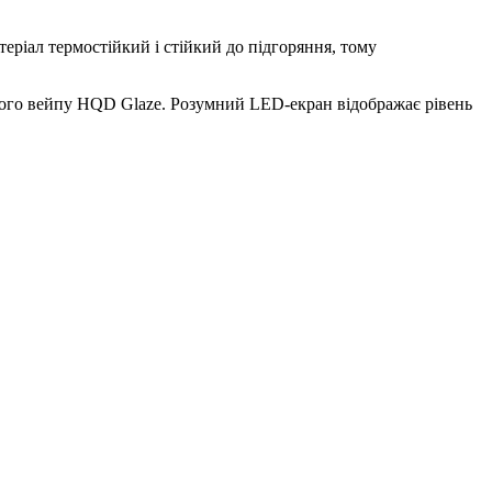
еріал термостійкий і стійкий до підгоряння, тому
вого вейпу HQD Glaze. Розумний LED-екран відображає рівень