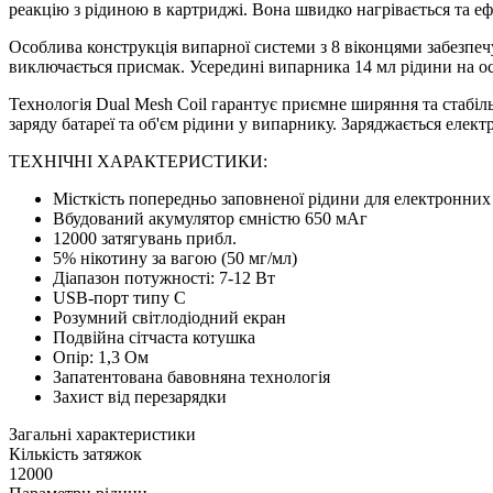
реакцію з рідиною в картриджі. Вона швидко нагрівається та е
Особлива конструкція випарної системи з 8 віконцями забезпечу
виключається присмак. Усередині випарника 14 мл рідини на ос
Технологія Dual Mesh Coil гарантує приємне ширяння та стабі
заряду батареї та об'єм рідини у випарнику. Заряджається елек
ТЕХНІЧНІ ХАРАКТЕРИСТИКИ:
Місткість попередньо заповненої рідини для електронних 
Вбудований акумулятор ємністю 650 мАг
12000 затягувань прибл.
5% нікотину за вагою (50 мг/мл)
Діапазон потужності: 7-12 Вт
USB-порт типу C
Розумний світлодіодний екран
Подвійна сітчаста котушка
Опір: 1,3 Ом
Запатентована бавовняна технологія
Захист від перезарядки
Загальні характеристики
Кількість затяжок
12000