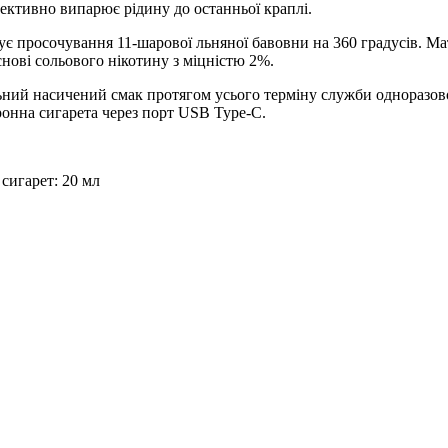
фективно випарює рідину до останньої краплі.
є просочування 11-шарової льняної бавовни на 360 градусів. Мат
нові сольового нікотину з міцністю 2%.
льний насичений смак протягом усього терміну служби одноразо
тронна сигарета через порт USB Type-C.
сигарет: 20 мл