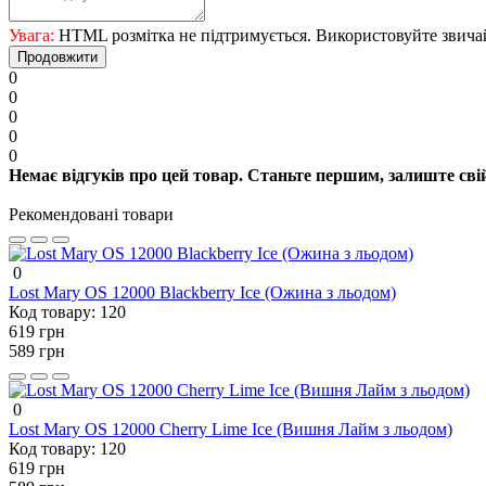
Увага:
HTML розмітка не підтримується. Використовуйте звича
Продовжити
0
0
0
0
0
Немає відгуків про цей товар. Станьте першим, залиште свій
Рекомендовані товари
0
Lost Mary OS 12000 Blackberry Ice (Ожина з льодом)
Код товару:
120
619 грн
589 грн
0
Lost Mary OS 12000 Cherry Lime Ice (Вишня Лайм з льодом)
Код товару:
120
619 грн