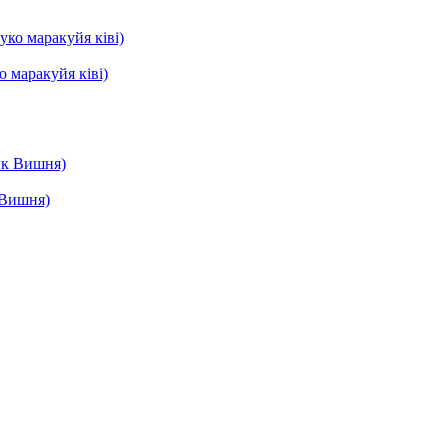
о маракуйя ківі)
 Вишня)