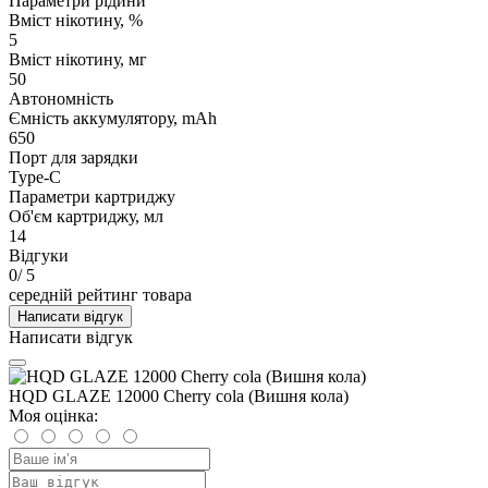
Параметри рідини
Вміст нікотину, %
5
Вміст нікотину, мг
50
Автономність
Ємність аккумулятору, mAh
650
Порт для зарядки
Type-C
Параметри картриджу
Об'єм картриджу, мл
14
Відгуки
0
/ 5
середній рейтинг товара
Написати відгук
Написати відгук
HQD GLAZE 12000 Cherry cola (Вишня кола)
Моя оцінка: