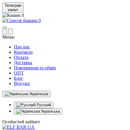
Телеграм
канал
0
0
Меню
Про нас
Контакти
Оплата
Доставка
Повернення та обмін
ОПТ
Блог
Відгуки
Українська
Русский
Українська
Особистий кабінет