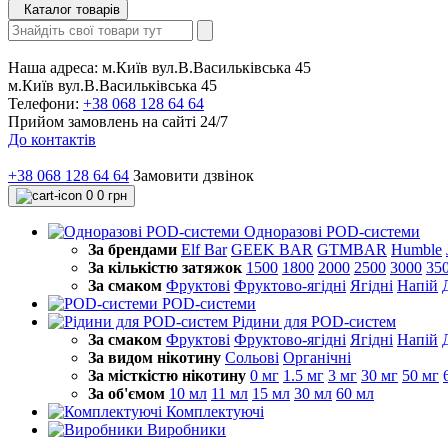
Каталог товарів
Наша адреса:
м.Київ вул.В.Васильківська 45
м.Київ вул.В.Васильківська 45
Телефони:
+38 068 128 64 64
Прийом замовлень на сайті 24/7
До контактів
+38 068 128 64 64
Замовити дзвінок
0
0 грн
Одноразові POD-системи
За брендами
Elf Bar
GEEK BAR
GTMBAR
Humble
За кількістю затяжок
1500
1800
2000
2500
3000
35
За смаком
Фруктові
Фруктово-ягідні
Ягідні
Напій
POD-системи
Рідини для POD-систем
За смаком
Фруктові
Фруктово-ягідні
Ягідні
Напій
За видом нікотину
Сольові
Органічні
За місткістю нікотину
0 мг
1.5 мг
3 мг
30 мг
50 мг
За об'ємом
10 мл
11 мл
15 мл
30 мл
60 мл
Комплектуючі
Виробники