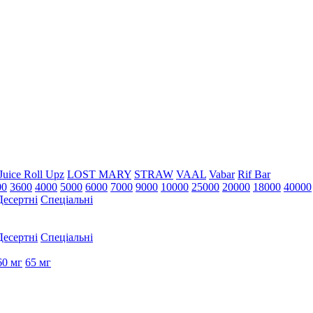
Juice Roll Upz
LOST MARY
STRAW
VAAL
Vabar
Rif Bar
00
3600
4000
5000
6000
7000
9000
10000
25000
20000
18000
40000
Десертні
Спеціальні
Десертні
Спеціальні
60 мг
65 мг