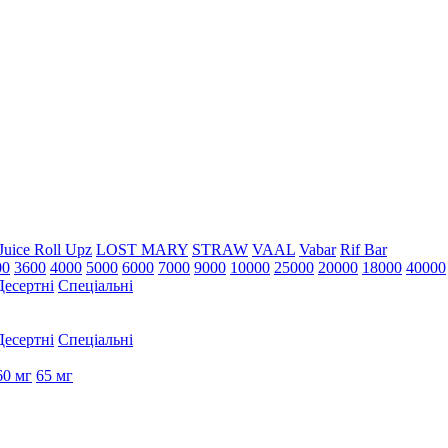
Juice Roll Upz
LOST MARY
STRAW
VAAL
Vabar
Rif Bar
00
3600
4000
5000
6000
7000
9000
10000
25000
20000
18000
40000
Десертні
Спеціальні
Десертні
Спеціальні
60 мг
65 мг