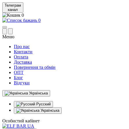
Телеграм
канал
0
0
Меню
Про нас
Контакти
Оплата
Доставка
Повернення та обмін
ОПТ
Блог
Відгуки
Українська
Русский
Українська
Особистий кабінет