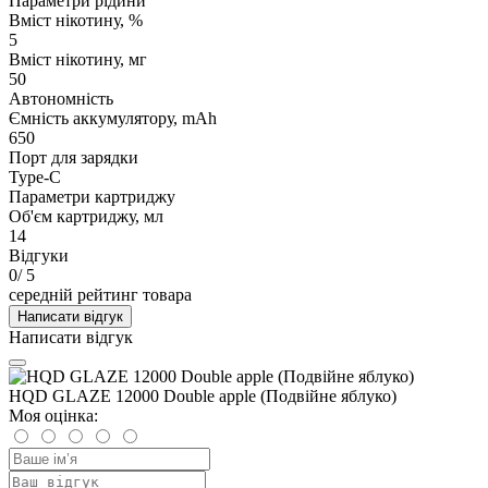
Параметри рідини
Вміст нікотину, %
5
Вміст нікотину, мг
50
Автономність
Ємність аккумулятору, mAh
650
Порт для зарядки
Type-C
Параметри картриджу
Об'єм картриджу, мл
14
Відгуки
0
/ 5
середній рейтинг товара
Написати відгук
Написати відгук
HQD GLAZE 12000 Double apple (Подвійне яблуко)
Моя оцінка: