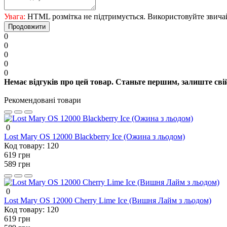
Увага:
HTML розмітка не підтримується. Використовуйте звича
Продовжити
0
0
0
0
0
Немає відгуків про цей товар. Станьте першим, залиште свій
Рекомендовані товари
0
Lost Mary OS 12000 Blackberry Ice (Ожина з льодом)
Код товару:
120
619 грн
589 грн
0
Lost Mary OS 12000 Cherry Lime Ice (Вишня Лайм з льодом)
Код товару:
120
619 грн