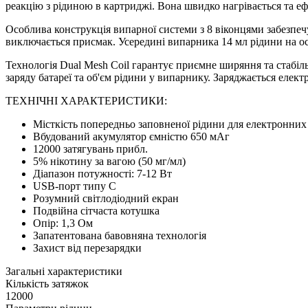
реакцію з рідиною в картриджі. Вона швидко нагрівається та е
Особлива конструкція випарної системи з 8 віконцями забезпечу
виключається присмак. Усередині випарника 14 мл рідини на ос
Технологія Dual Mesh Coil гарантує приємне ширяння та стабі
заряду батареї та об'єм рідини у випарнику. Заряджається елек
ТЕХНІЧНІ ХАРАКТЕРИСТИКИ:
Місткість попередньо заповненої рідини для електронних 
Вбудований акумулятор ємністю 650 мАг
12000 затягувань прибл.
5% нікотину за вагою (50 мг/мл)
Діапазон потужності: 7-12 Вт
USB-порт типу C
Розумний світлодіодний екран
Подвійна сітчаста котушка
Опір: 1,3 Ом
Запатентована бавовняна технологія
Захист від перезарядки
Загальні характеристики
Кількість затяжок
12000