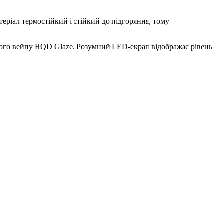
еріал термостійкий і стійкий до підгоряння, тому
вого вейпу HQD Glaze. Розумний LED-екран відображає рівень