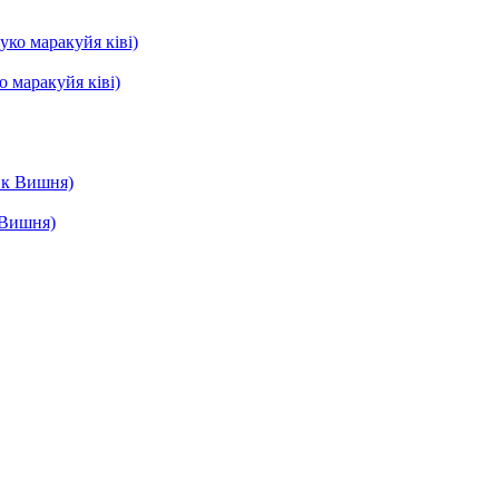
о маракуйя ківі)
 Вишня)