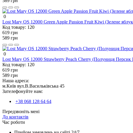
589 грн
0
Lost Mary OS 12000 Green Apple Passion Fruit Kiwi (Зелене яблук
Код товару:
120
619 грн
589 грн
0
Lost Mary OS 12000 Strawberry Peach Cherry (Полуниця Персик
Код товару:
120
619 грн
589 грн
Наша адреса:
м.Київ вул.В.Васильківська 45
Зателефонуйте нам:
+38 068 128 64 64
Передзвоніть мені
До контактів
Час роботи
Прийом замовлень на сайті 24/7