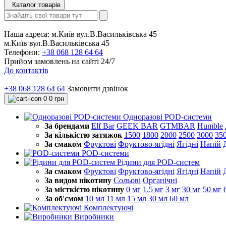
Каталог товарів
Наша адреса:
м.Київ вул.В.Васильківська 45
м.Київ вул.В.Васильківська 45
Телефони:
+38 068 128 64 64
Прийом замовлень на сайті 24/7
До контактів
+38 068 128 64 64
Замовити дзвінок
0
0 грн
Одноразові POD-системи
За брендами
Elf Bar
GEEK BAR
GTMBAR
Humble
За кількістю затяжок
1500
1800
2000
2500
3000
35
За смаком
Фруктові
Фруктово-ягідні
Ягідні
Напій
POD-системи
Рідини для POD-систем
За смаком
Фруктові
Фруктово-ягідні
Ягідні
Напій
За видом нікотину
Сольові
Органічні
За місткістю нікотину
0 мг
1.5 мг
3 мг
30 мг
50 мг
За об'ємом
10 мл
11 мл
15 мл
30 мл
60 мл
Комплектуючі
Виробники