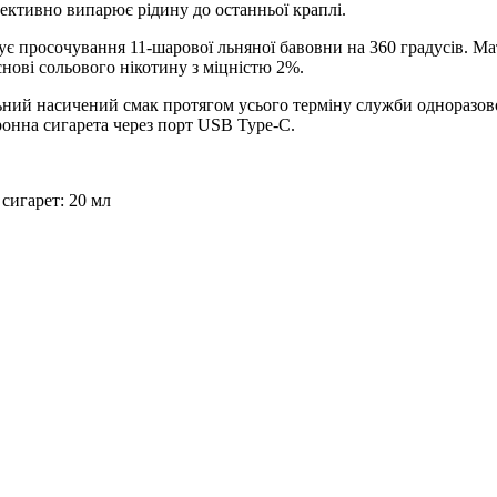
фективно випарює рідину до останньої краплі.
є просочування 11-шарової льняної бавовни на 360 градусів. Мат
нові сольового нікотину з міцністю 2%.
льний насичений смак протягом усього терміну служби одноразо
тронна сигарета через порт USB Type-C.
сигарет: 20 мл