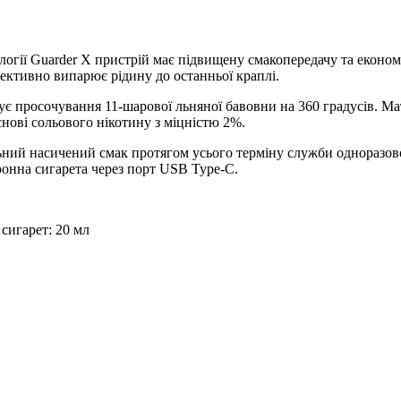
огії Guarder X пристрій має підвищену смакопередачу та економі
фективно випарює рідину до останньої краплі.
є просочування 11-шарової льняної бавовни на 360 градусів. Мат
нові сольового нікотину з міцністю 2%.
льний насичений смак протягом усього терміну служби одноразо
тронна сигарета через порт USB Type-C.
сигарет: 20 мл