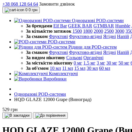
+38 068 128 64 64
Замовити дзвінок
0
0 грн
Одноразові POD-системи
За брендами
Elf Bar
GEEK BAR
GTMBAR
Humble
За кількістю затяжок
1500
1800
2000
2500
3000
35
За смаком
Фруктові
Фруктово-ягідні
Ягідні
Напій
POD-системи
Рідини для POD-систем
За смаком
Фруктові
Фруктово-ягідні
Ягідні
Напій
За видом нікотину
Сольові
Органічні
За місткістю нікотину
0 мг
1.5 мг
3 мг
30 мг
50 мг
За об'ємом
10 мл
11 мл
15 мл
30 мл
60 мл
Комплектуючі
Виробники
Одноразові POD-системи
HQD GLAZE 12000 Grape (Виноград)
529 грн
HQD GLAZE 12000 Grape (Ви