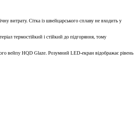
чну витрату. Сітка із швейцарського сплаву не входить у
еріал термостійкий і стійкий до підгоряння, тому
вого вейпу HQD Glaze. Розумний LED-екран відображає рівень