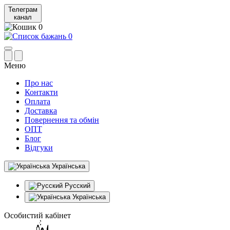
Телеграм
канал
0
0
Меню
Про нас
Контакти
Оплата
Доставка
Повернення та обмін
ОПТ
Блог
Відгуки
Українська
Русский
Українська
Особистий кабінет