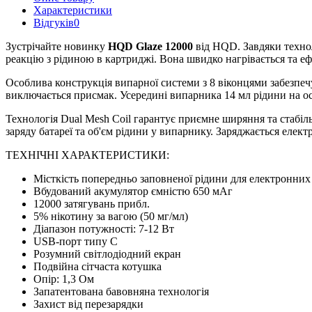
Характеристики
Відгуків
0
Зустрічайте новинку
HQD Glaze 12000
від HQD. Завдяки технол
реакцію з рідиною в картриджі. Вона швидко нагрівається та е
Особлива конструкція випарної системи з 8 віконцями забезпечу
виключається присмак. Усередині випарника 14 мл рідини на ос
Технологія Dual Mesh Coil гарантує приємне ширяння та стабі
заряду батареї та об'єм рідини у випарнику. Заряджається елек
ТЕХНІЧНІ ХАРАКТЕРИСТИКИ:
Місткість попередньо заповненої рідини для електронних 
Вбудований акумулятор ємністю 650 мАг
12000 затягувань прибл.
5% нікотину за вагою (50 мг/мл)
Діапазон потужності: 7-12 Вт
USB-порт типу C
Розумний світлодіодний екран
Подвійна сітчаста котушка
Опір: 1,3 Ом
Запатентована бавовняна технологія
Захист від перезарядки