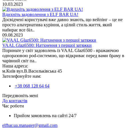
10.03.2023
Вдихніть задоволення з ELF BAR UA!
Досвідчені користувачі вже давно знають, що вейпінг – це не
просто альтернатива куріння, а цілий стиль життя, який
набирає все біл..
09.08.2023
VAAL Glaz6500: Натхнення з першої затяжки
Пориньте у світ задоволень із VAAL Glaz6500 - вражаючою
одноразовою pod-системою, що відкриває перед вами браму в
чарівний світ па..
Наша адреса:
м.Київ вул.В.Васильківська 45
Зателефонуйте нам:
+38 068 128 64 64
Передзвоніть мені
До контактів
Час роботи
Прийом замовлень на сайті 24/7
elfbar.ua.manager@gmail.com