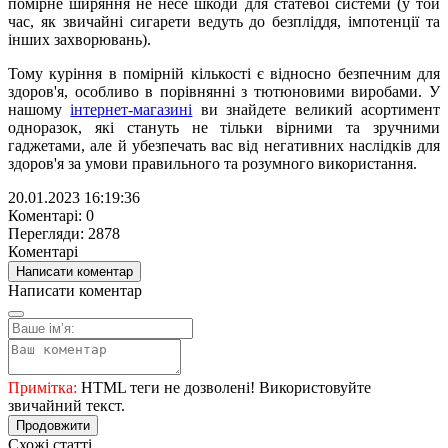
помірне ширяння не несе шкоди для статевої системи (у той
час, як звичайні сигарети ведуть до безпліддя, імпотенції та
інших захворювань).
Тому куріння в помірній кількості є відносно безпечним для
здоров'я, особливо в порівнянні з тютюновими виробами. У
нашому
інтернет-магазині
ви знайдете великий асортимент
одноразок, які стануть не тільки вірними та зручними
гаджетами, але й убезпечать вас від негативних наслідків для
здоров'я за умови правильного та розумного використання.
20.01.2023 16:19:36
Коментарі: 0
Перегляди: 2878
Коментарі
Написати коментар
Написати коментар
Примітка:
HTML теги не дозволені! Використовуйте
звичайний текст.
Продовжити
Схожі статті