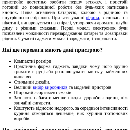
пристроїв: достатньо зробити першу затяжку, і пристрій
готовий до повноцінної роботи без будь-яких натискань
кнопок. Підка оснащена батареєю, колбою з рідиною та
внутрішньою спіраллю. При затягуванні
рідина
, заснована на
нікотині, випаровується на спіралі, утворюючи ароматні клуби
диму з різними смаками. Перші моделі електронок були
позбавлені можливості перезаряджання батареї та дозаправки
рідини. Сучасні гаджети можна і заряджати, і заправляти.
Які ще переваги мають дані пристрою?
Компактні розміри.
Практична форма гаджета, завдяки чому його зручно
тримати в руці або розташовувати навіть у найменших
кишенях.
Стильний дизайн.
Великий
вибір виробників
та моделей пристроїв.
Широкий асортимент смаків.
Зазнають набагато менше шкоди здоров'ю людини, ніж
звичайні сигарети.
Коштують відносно недорого, за середньої інтенсивності
куріння обходяться дешевше, ніж куріння тютюнових
виробів.
Чи шкідливі одноразові електронні сигарети