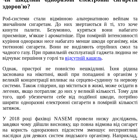
здоров'ю?
Pod-системи стали відмінною альтернативою вейпам та
звичайним сигаретам. До них звертаються й ті, хто хоче
кинути палити. Безумовно, куряться вони набагато
приємніше, м'якше і ароматніше. При помірній інтенсивності
куріння одноразки несе набагато менше шкоди організму, ніж
тютюнові сигарети. Вони не виділяють отруйних смол та
чадного газу. При правильній експлуатації гаджета людина не
відчуває першіння у горлі та
відсутній кашель
.
Однак, пристрої не повністю нешкідливі. Їхня рідина
заснована на нікотині, який при попаданні в організм у
великій концентрації впливає на серцево-судинну та нервову
системи. Також гліцерин, що міститься в жижі, може осідати в
легенях, якщо потрапляє до них у великій кількості. Тому для
того, щоб убезпечити себе від подібної шкоди, потрібно
ширяти одноразові електронні сигарети в помірній кількості
затяжок.
У 2018 році фахівці NASEM провели низку досліджень,
завдяки чому дійшли висновку, що повна відмова від сигарет
на користь одноразових підсистем зменшує несприятливі
наслідки для деяких систем людського організму. Наприклад,