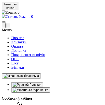
Телеграм
канал
0
0
Меню
Про нас
Контакти
Оплата
Доставка
Повернення та обмін
ОПТ
Блог
Відгуки
Українська
Русский
Українська
Особистий кабінет