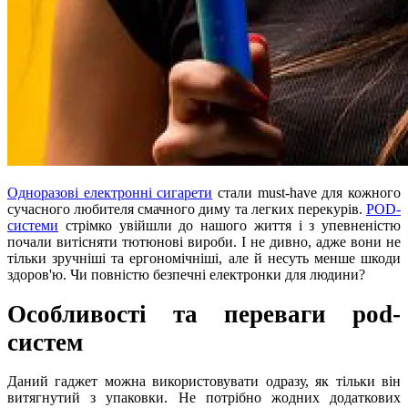
Одноразові електронні сигарети
стали must-have для кожного
сучасного любителя смачного диму та легких перекурів.
POD-
системи
стрімко увійшли до нашого життя і з упевненістю
почали витісняти тютюнові вироби. І не дивно, адже вони не
тільки зручніші та ергономічніші, але й несуть менше шкоди
здоров'ю. Чи повністю безпечні електронки для людини?
Особливості та переваги pod-
систем
Даний гаджет можна використовувати одразу, як тільки він
витягнутий з упаковки. Не потрібно жодних додаткових