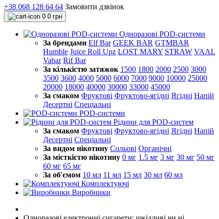
+38 068 128 64 64
Замовити дзвінок
0
0 грн
Одноразові POD-системи
За брендами
Elf Bar
GEEK BAR
GTMBAR
Humble
Juice Roll Upz
LOST MARY
STRAW
VAAL
Vabar
Rif Bar
За кількістю затяжок
1500
1800
2000
2500
3000
3500
3600
4000
5000
6000
7000
9000
10000
25000
20000
18000
40000
30000
33000
45000
За смаком
Фруктові
Фруктово-ягідні
Ягідні
Напій
Десертні
Спеціальні
POD-системи
Рідини для POD-систем
За смаком
Фруктові
Фруктово-ягідні
Ягідні
Напій
Десертні
Спеціальні
За видом нікотину
Сольові
Органічні
За місткістю нікотину
0 мг
1.5 мг
3 мг
30 мг
50 мг
60 мг
65 мг
За об'ємом
10 мл
11 мл
15 мл
30 мл
60 мл
Комплектуючі
Виробники
Одноразові електронні сигарети: шкідливі чи ні