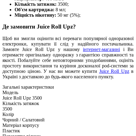
Кількість затяжок:
3500;
Об'єм картриджа:
8 мл;
Міцність нікотину:
50 мг (5%);
Де замовити Juice Roll Upz?
Щоб ви змогли оцінити всі переваги популярної одноразової
електронки, купувати її слід у надійного постачальника.
Замовте Juice Roll Upz у нашому
інтернет-магазині
і Ви
отримаєте оригінальну одноразку з гарантією справжності та
якості. Побалуйте себе неповторними уподобаннями, оцініть
простоту використання та куріння досконалої pod-системи за
доступною ціною. У нас ви можете купити
Juice Roll Upz
в
Україні з доставкою до будь-якого населеного пункту.
Загальні характеристики
Модель
Juice Roll Upz 3500
Кількість затяжок
3500
Колір
Чорний / Салатовий
Матеріал корпусу
Пластик