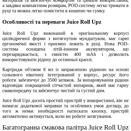
матеріалів та забезпечує комфортне та тривале використання,
а завдяки компактним розмірам, POD-систему легко тримати в
руці та можна легко помістити в кишеню чи сумку.
Особливості та переваги Juice Roll Upz
Juice Roll Upz виконаний в оригінальному корпусі
циліндричної форми з витягнутим мундштуком, має гарні
ергономічні якості і приємно лежить в руці. Нова POD-
система оснащена літій-іонним акумулятором, що
перезаряджається, з ємністю 400 mAh і дозволить
використовувати рідину до останньої краплі.
Картридж об'ємом 8 мл із заправленою рідиною на основі
сольового нікотину інтегрований у корпус, ресурс його
роботи забезпечує до 3500 затяжок. За випаровування рідини
відповідає покращений сітчастий випарник, який має гарну
смакопередачу та забезпечує чистий та густий дим.
Juice Roll Upz досить простий пристрій у використанні, він не
вимагає додаткової заправки та особливих умов догляду, до
того ж немає необхідності натискати кнопку, пристрій
автоматично активується, коли ви робите затягування.
Багатогранна смакова палітра Juice Roll Upz