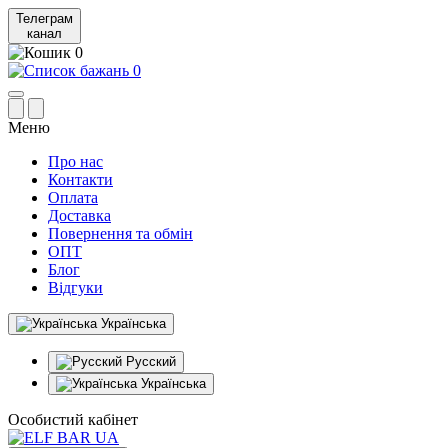
Телеграм
канал
0
0
Меню
Про нас
Контакти
Оплата
Доставка
Повернення та обмін
ОПТ
Блог
Відгуки
Українська
Русский
Українська
Особистий кабінет