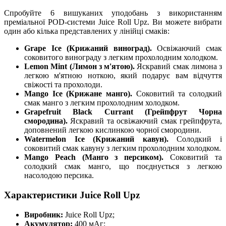
Спробуйте 6 вишуканих уподобань з використанням
преміальної POD-системи Juice Roll Upz. Ви можете вибрати
один або кілька представлених у лінійці смаків:
Grape Ice (Крижаний виноград).
Освіжаючий смак
соковитого винограду з легким прохолодним холодком.
Lemon Mint (Лимон з м'ятою).
Яскравий смак лимона з
легкою м'ятною ноткою, який подарує вам відчуття
свіжості та прохолоди.
Mango Ice (Крижане манго).
Соковитий та солодкий
смак манго з легким прохолодним холодком.
Grapefruit Black Currant (Грейпфрут Чорна
смородина).
Яскравий та освіжаючий смак грейпфрута,
доповнений легкою кислинкою чорної смородини.
Watermelon Ice (Крижаний кавун).
Солодкий і
соковитий смак кавуну з легким прохолодним холодком.
Mango Peach (Манго з персиком).
Соковитий та
солодкий смак манго, що поєднується з легкою
насолодою персика.
Характеристики Juice Roll Upz
Виробник:
Juice Roll Upz;
Акумулятор:
400 мАг;