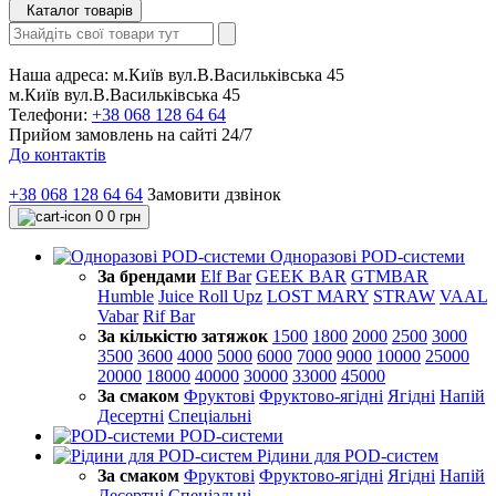
Каталог товарів
Наша адреса:
м.Київ вул.В.Васильківська 45
м.Київ вул.В.Васильківська 45
Телефони:
+38 068 128 64 64
Прийом замовлень на сайті 24/7
До контактів
+38 068 128 64 64
Замовити дзвінок
0
0 грн
Одноразові POD-системи
За брендами
Elf Bar
GEEK BAR
GTMBAR
Humble
Juice Roll Upz
LOST MARY
STRAW
VAAL
Vabar
Rif Bar
За кількістю затяжок
1500
1800
2000
2500
3000
3500
3600
4000
5000
6000
7000
9000
10000
25000
20000
18000
40000
30000
33000
45000
За смаком
Фруктові
Фруктово-ягідні
Ягідні
Напій
Десертні
Спеціальні
POD-системи
Рідини для POD-систем
За смаком
Фруктові
Фруктово-ягідні
Ягідні
Напій
Десертні
Спеціальні