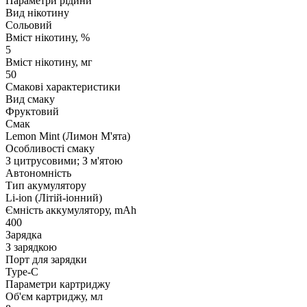
Параметри рідини
Вид нікотину
Сольовий
Вміст нікотину, %
5
Вміст нікотину, мг
50
Смакові характеристики
Вид смаку
Фруктовий
Смак
Lemon Mint (Лимон М'ята)
Особливості смаку
З цитрусовими; З м'ятою
Автономність
Тип акумулятору
Li-ion (Літій-іонний)
Ємність аккумулятору, mAh
400
Зарядка
З зарядкою
Порт для зарядки
Type-C
Параметри картриджу
Об'єм картриджу, мл