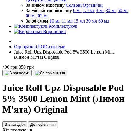
За видом нікотину
Сольові
Органічні
За місткістю нікотину
0 мг
1.5 мг
3 мг
30 мг
50 мг
60 мг
65 мг
За об'ємом
10 мл
11 мл
15 мл
30 мл
60 мл
Комплектуючі
Виробники
Одноразові POD-системи
Juice Roll Upz Disposable Pod 5% 3500 Lemon Mint
(Лимон М'ята) Original
400 грн
350 грн
Juice Roll Upz Disposable Pod
5% 3500 Lemon Mint (Лимон
М'ята) Original
В закладки
До порівняння
Хіт продажу 🔥