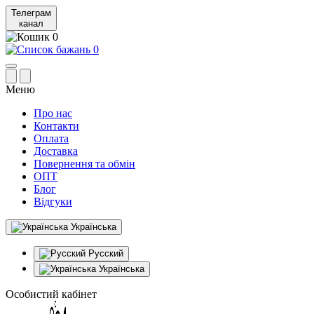
Телеграм
канал
0
0
Меню
Про нас
Контакти
Оплата
Доставка
Повернення та обмін
ОПТ
Блог
Відгуки
Українська
Русский
Українська
Особистий кабінет