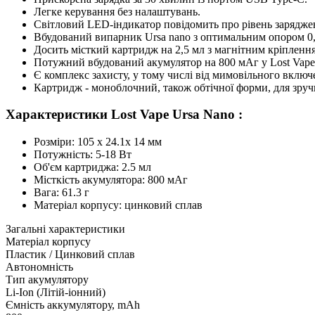
Легке керування без налаштувань.
Світловий LED-індикатор повідомить про рівень заряджен
Вбудований випарник Ursa nano з оптимальним опором 0,8
Досить місткий картридж на 2,5 мл з магнітним кріпленн
Потужний вбудований акумулятор на 800 мАг у Lost Vape Ur
Є комплекс захисту, у тому числі від мимовільного включ
Картридж - моноблочний, також обтічної форми, для зруч
Характеристики Lost Vape Ursa Nano :
Розміри: 105 х 24.1х 14 мм
Потужність: 5-18 Вт
Об'єм картриджа: 2.5 мл
Місткість акумулятора: 800 мАг
Вага: 61.3 г
Матеріал корпусу: цинковий сплав
Загальні характеристики
Матеріал корпусу
Пластик / Цинковий сплав
Автономність
Тип акумулятору
Li-Ion (Літій-іонний)
Ємність аккумулятору, mAh