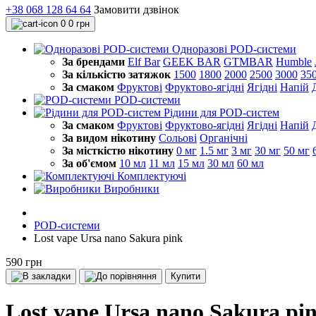
+38 068 128 64 64
Замовити дзвінок
0
0 грн
Одноразові POD-системи
За брендами
Elf Bar
GEEK BAR
GTMBAR
Humble
За кількістю затяжок
1500
1800
2000
2500
3000
35
За смаком
Фруктові
Фруктово-ягідні
Ягідні
Напій
POD-системи
Рідини для POD-систем
За смаком
Фруктові
Фруктово-ягідні
Ягідні
Напій
За видом нікотину
Сольові
Органічні
За місткістю нікотину
0 мг
1.5 мг
3 мг
30 мг
50 мг
За об'ємом
10 мл
11 мл
15 мл
30 мл
60 мл
Комплектуючі
Виробники
POD-системи
Lost vape Ursa nano Sakura pink
590 грн
Купити
Lost vape Ursa nano Sakura pi