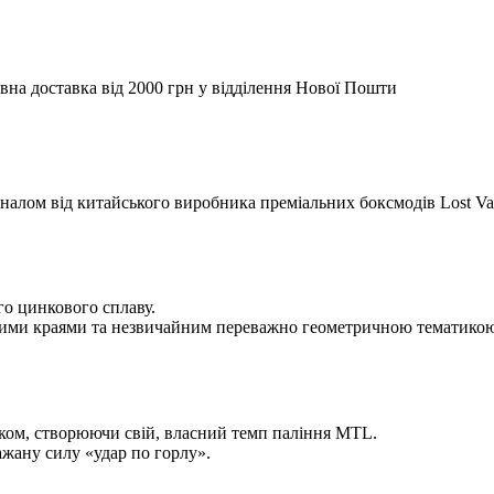
вна доставка від 2000 грн у відділення Нової Пошти
ом від китайського виробника преміальних боксмодів Lost Vape
го цинкового сплаву.
ними краями та незвичайним переважно геометричною тематикою
оком, створюючи свій, власний темп паління MTL.
жану силу «удар по горлу».