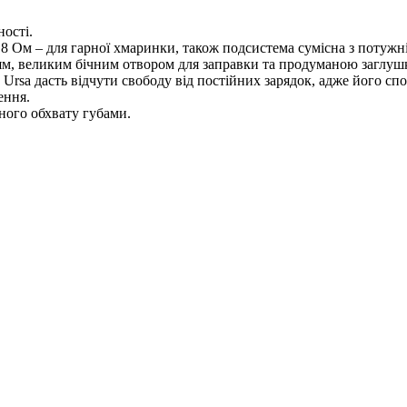
ості.
 Ом – для гарної хмаринки, також подсистема сумісна з потужн
ям, великим бічним отвором для заправки та продуманою заглуш
sa дасть відчути свободу від постійних зарядок, адже його спокі
ення.
ного обхвату губами.