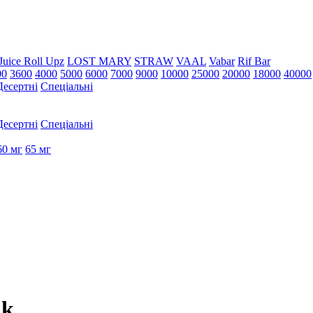
Juice Roll Upz
LOST MARY
STRAW
VAAL
Vabar
Rif Bar
00
3600
4000
5000
6000
7000
9000
10000
25000
20000
18000
40000
Десертні
Спеціальні
Десертні
Спеціальні
60 мг
65 мг
nk