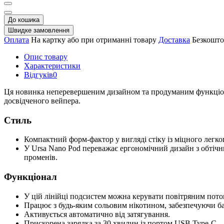
До кошика
Швидке замовлення
Оплата
На картку або при отриманні товару
Доставка
Безкошто
Опис товару
Характеристики
Відгуків
0
Ця новинка неперевершеним дизайном та продуманим функціонал
досвідченого вейпера.
Стиль
Компактний форм-фактор у вигляді стіку із міцного легко
У Ursa Nano Pod переважає ергономічний дизайн з обтіч
променів.
Функціонал
У цій лінійці подсистем можна керувати повітряним пот
Працює з будь-яким сольовим нікотином, забезпечуючи ба
Активується автоматично від затягування.
Прискорена зарядка за 30 хвилин із портом USB Type-C.