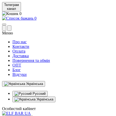
Телеграм
канал
0
0
Меню
Про нас
Контакти
Оплата
Доставка
Повернення та обмін
ОПТ
Блог
Відгуки
Українська
Русский
Українська
Особистий кабінет