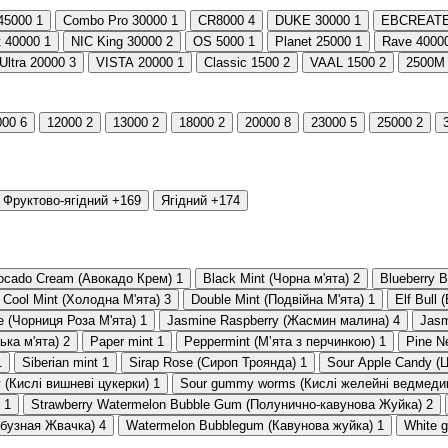
45000
1
Combo Pro 30000
1
CR8000
4
DUKE 30000
1
EBCREATE
t 40000
1
NIC King 30000
2
OS 5000
1
Planet 25000
1
Rave 4000
Ultra 20000
3
VISTA 20000
1
Classic 1500
2
VAAL 1500
2
2500M
000
6
12000
2
13000
2
18000
2
20000
8
23000
5
25000
2
Фруктово-ягідний
+169
Ягідний
+174
ocado Cream (Авокадо Крем)
1
Black Mint (Чорна м'ята)
2
Blueberry 
Cool Mint (Холодна М'ята)
3
Double Mint (Подвійна М'ята)
1
Elf Bull
se (Чорниця Роза М'ята)
1
Jasmine Raspberry (Жасмин малина)
4
Jasm
ька м'ята)
2
Paper mint
1
Peppermint (Мʼята з перчинкою)
1
Pine N
1
Siberian mint
1
Sirap Rose (Сироп Троянда)
1
Sour Apple Candy (
y (Кислі вишневі цукерки)
1
Sour gummy worms (Кислі желейні ведмеди
1
Strawberry Watermelon Bubble Gum (Полунично-кавунова Жуйка)
2
рбузная Жвачка)
4
Watermelon Bubblegum (Кавунова жуйка)
1
White 