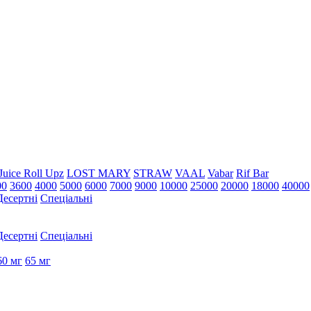
Juice Roll Upz
LOST MARY
STRAW
VAAL
Vabar
Rif Bar
00
3600
4000
5000
6000
7000
9000
10000
25000
20000
18000
40000
Десертні
Спеціальні
Десертні
Спеціальні
60 мг
65 мг