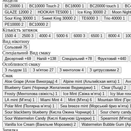
Модель
BC20000
1
BC10000 Touch
2
BC18000
1
BC20000 touch
1
BC
GLAZE 12000
2
HOOKAH TE5000
1
Ice King 30000
2
Moon Nigh
Sour King 30000
1
Sweet King 30000
2
TE6000
3
Trio 40000
1
PE10000
2
BC10000
2
Кількість затяжок
1500
4
2500
3
4000
4
5000
6
6000
3
6500
1
8000
4
10
Вид нікотину
Сольовий
75
Спеціальний
Вид смаку
Десертний
+69
Напій
+138
Спеціальний
+78
Фруктовий
+440
Особливості смаку
З льодом
11
З м'ятою
27
З ментолом
4
З цитрусовими
2
Смак
Aloe Grape (Алое Виноград)
4
Alpine mint (Альпийская мята)
1
Av
Blueberry Gami (Чорниця Желатинові Ведмедики)
1
Clear (Льод)
2
Frosty (Ментолова свіжість)
1
Ice Mint (Свіжа мʼята)
1
Icy blue ro
LA mint (Мʼята)
1
Miami Mint
4
Mint (М'ята)
6
Mountain Mint (Гірс
Polar Mint (Полярна мʼята)
1
Sea breeze mint (Морський бриз мʼята)
Sour blackberry blueberry (Кисла Ожина Чорниця)
1
Sour cherry cand
Sour Watermelon Candy (Кислі Кавунові Цукерки)
1
Spearmint (М'ята)
Vanilla Ice Cream (Ванільне Морозиво)
2
Watermelon Bubble Gum (А
Зарядка