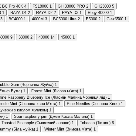
 BC Pro 40K
4
FS18000
1
GH 33000 PRO
2
GH23000
5
0
1
RAYA D1
2
RAYA D2
2
RAYA D3
1
Roqy 40000
1
3
BC4000
1
4000M
3
BC5000 Ultra
2
E5000
2
Glaz6500
1
30000
9
33000
2
40000
14
45000
1
Bubble Gum (Чорнична Жуйка)
1
 (Ельф Булл)
1
Forest Mint (Лісова мʼята)
1
ine Raspberry Blueberry Ice (Жасмін Малина Чорниця лід)
1
eedle Mint (Соснова хвоя М'ята)
1
Pine Needles (Соснова Хвоя)
1
Цукерки з кислом яблуком)
1
ки)
1
Sour raspberry jam (Джем Кисла Малина)
1
Toasted Pineapple (Смажений ананас)
1
Tobacco (Тютюн)
6
gummy (Біла жуйка)
1
Winter Mint (Зимова м'ята)
1