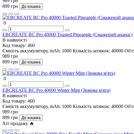
989 грн
899 грн
До кошика
0
EBCREATE BC Pro 40000 Toasted Pineapple (Смажений ананас)
В наявності
Код товару:
460
Ємність аккумулятору, mAh:
1000
Кількість затяжок:
40000
Об'є
989 грн
899 грн
До кошика
0
EBCREATE BC Pro 40000 Winter Mint (Зимова м'ята)
В наявності
Код товару:
460
Ємність аккумулятору, mAh:
1000
Кількість затяжок:
40000
Об'є
989 грн
899 грн
До кошика
Хіт продажу 🔥