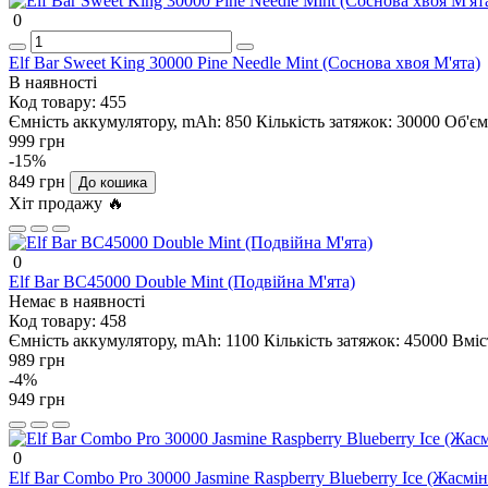
0
Elf Bar Sweet King 30000 Pine Needle Mint (Соснова хвоя М'ята)
В наявності
Код товару:
455
Ємність аккумулятору, mAh:
850
Кількість затяжок:
30000
Об'єм
999 грн
-15%
849 грн
До кошика
Хіт продажу 🔥
0
Elf Bar BC45000 Double Mint (Подвійна М'ята)
Немає в наявності
Код товару:
458
Ємність аккумулятору, mAh:
1100
Кількість затяжок:
45000
Вміс
989 грн
-4%
949 грн
0
Elf Bar Combo Pro 30000 Jasmine Raspberry Blueberry Ice (Жасм