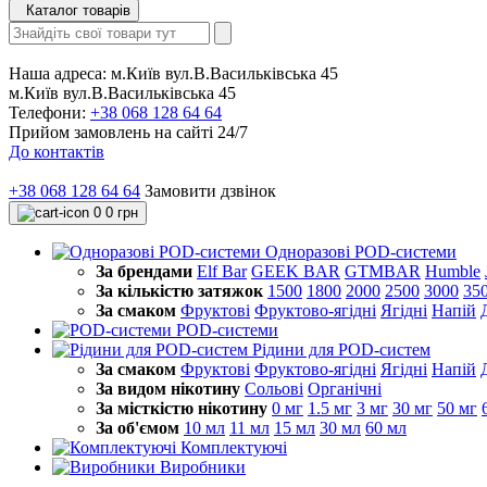
Каталог товарів
Наша адреса:
м.Київ вул.В.Васильківська 45
м.Київ вул.В.Васильківська 45
Телефони:
+38 068 128 64 64
Прийом замовлень на сайті 24/7
До контактів
+38 068 128 64 64
Замовити дзвінок
0
0 грн
Одноразові POD-системи
За брендами
Elf Bar
GEEK BAR
GTMBAR
Humble
За кількістю затяжок
1500
1800
2000
2500
3000
35
За смаком
Фруктові
Фруктово-ягідні
Ягідні
Напій
POD-системи
Рідини для POD-систем
За смаком
Фруктові
Фруктово-ягідні
Ягідні
Напій
За видом нікотину
Сольові
Органічні
За місткістю нікотину
0 мг
1.5 мг
3 мг
30 мг
50 мг
За об'ємом
10 мл
11 мл
15 мл
30 мл
60 мл
Комплектуючі
Виробники