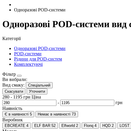
Одноразові POD-системи
Одноразові POD-системи вид 
Категорії
Одноразові POD-системи
POD-системи
Рідини для POD-систем
Комплектуючі
Фільтр
Ви вибрали:
Вид смаку:
Спеціальний
Скасувати
Уточнити
280
-
1195
грн
Ціна
-
грн
Наявність
Є в наявності
5
Немає в наявності
73
Виробник
EBCREATE
4
ELF BAR
52
Elfworld
2
Flonq
4
HQD
2
LOST