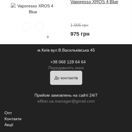
Vaporesso XROS 4 Blue
1 005 грн
975 грн
0
Наша адреса:
м.Київ вул.В.Васильківська 45
Зателефонуйте нам:
+38 068 128 64 64
Передзвоніть мені
До контактів
Час роботи
Прийом замовлень на сайті 24/7
elfbar.ua.manager@gmail.com
Інформація
Опт
Контакти
Акції