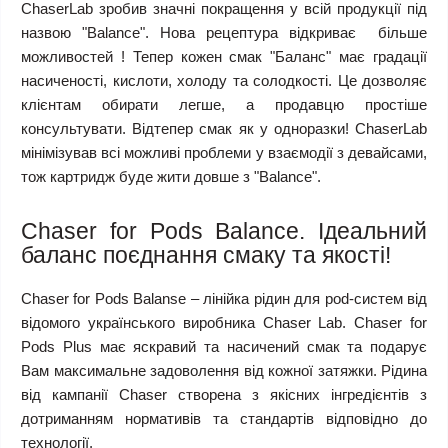
ChaserLab зробив значні покращення у всій продукції під
назвою "Balance". Нова рецептура відкриває більше
можливостей ! Тепер кожен смак "Баланс" має градації
насиченості, кислоти, холоду та солодкості. Це дозволяє
клієнтам обирати легше, а продавцю простіше
консультувати. Відтепер смак як у одноразки! ChaserLab
мінімізував всі можливі проблеми у взаємодії з девайсами,
тож картридж буде жити довше з "Balance".
Chaser for Pods Balance. Ідеальний
баланс поєднання смаку та якості!
Chaser for Pods Balanse – лінійка рідин для pod-систем від
відомого українського виробника Chaser Lab. Chaser for
Pods Plus має яскравий та насичений смак та подарує
Вам максимальне задоволення від кожної затяжки. Рідина
від кампанії Chaser створена з якісних інгредієнтів з
дотриманням нормативів та стандартів відповідно до
технології.