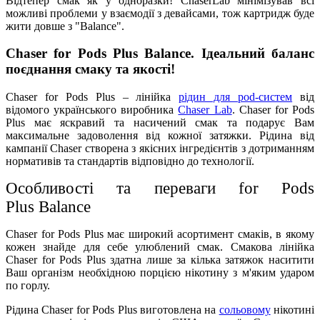
Відтепер смак як у одноразки! ChaserLab мінімізував всі
можливі проблеми у взаємодії з девайсами, тож картридж буде
жити довше з "Balance".
Chaser for Pods Plus Balance. Ідеальний баланс
поєднання смаку та якості!
Chaser for Pods Plus – лінійка
рідин для pod-систем
від
відомого українського виробника
Chaser Lab
. Chaser for Pods
Plus має яскравий та насичений смак та подарує Вам
максимальне задоволення від кожної затяжки. Рідина від
кампанії Chaser створена з якісних інгредієнтів з дотриманням
нормативів та стандартів відповідно до технології.
Особливості та переваги for Pods
Plus
Balance
Chaser for Pods Plus має широкий асортимент смаків, в якому
кожен знайде для себе улюблений смак. Смакова лінійка
Chaser for Pods Plus здатна лише за кілька затяжок наситити
Ваш організм необхідною порцією нікотину з м'яким ударом
по горлу.
Рідина Chaser for Pods Plus виготовлена на
сольовому
нікотині