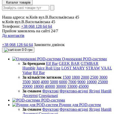
Каталог товарів
Наша адреса:
м.Київ вул.В.Васильківська 45
м.Київ вул.В.Васильківська 45
Телефони:
+38 068 128 64 64
Прийом замовлень на сайті 24/7
До контактів
+38 068 128 64 64
Замовити дзвінок
0
0 грн
Одноразові POD-системи
За брендами
Elf Bar
GEEK BAR
GTMBAR
Humble
Juice Roll Upz
LOST MARY
STRAW
VAAL
Vabar
Rif Bar
За кількістю затяжок
1500
1800
2000
2500
3000
3500
3600
4000
5000
6000
7000
9000
10000
25000
20000
18000
40000
30000
33000
45000
За смаком
Фруктові
Фруктово-ягідні
Ягідні
Напій
Десертні
Спеціальні
POD-системи
Рідини для POD-систем
За смаком
Фруктові
Фруктово-ягідні
Ягідні
Напій
Десертні
Спеціальні