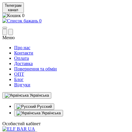
Телеграм
канал
0
0
Меню
Про нас
Контакти
Оплата
Доставка
Повернення та обмін
ОПТ
Блог
Відгуки
Українська
Русский
Українська
Особистий кабінет