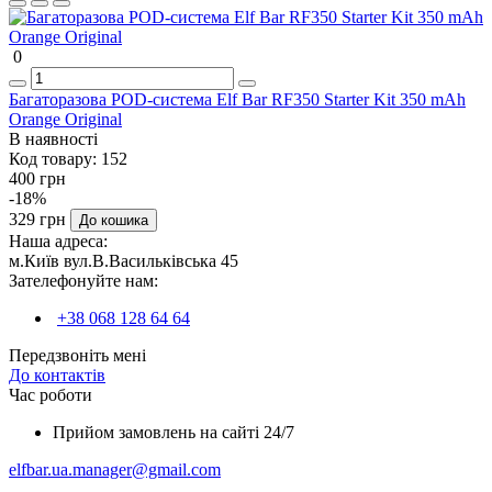
0
Багаторазова POD-система Elf Bar RF350 Starter Kit 350 mAh
Orange Original
В наявності
Код товару:
152
400 грн
-18%
329 грн
До кошика
Наша адреса:
м.Київ вул.В.Васильківська 45
Зателефонуйте нам:
+38 068 128 64 64
Передзвоніть мені
До контактів
Час роботи
Прийом замовлень на сайті 24/7
elfbar.ua.manager@gmail.com