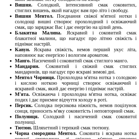
Вишня.
Солодкий, інтенсивний смак соковитих,
стиглих вишень, який нагадує вам про літо і свободу.
Вишня Ментол.
Поєднання свіжої м'ятної нотки і
солодощі вишні створює прохолодний і освіжаючий
смак, що заряджає Вас і дає енергію на цілий день.
Блакитна Малина.
Яскравий і соковитий смак
блакитної малини, що нагадує про літню свіжість і
піднімає настрій.
Кавун.
Яскрава свіжість, немов перший укус літа,
наповнює вас енергією і вологим ароматом.
Манго.
Насичений і соковитий смак стиглого манго.
Мандарин.
Соковитий і свіжий смак стиглих
мандаринів, що нагадує про яскраві зимові дні.
Ментол Чорниця.
Прохолодна м'ятна нотка з солодкою
і кислою ноткою чорниці створює освіжаючий і
яскравий смак, який дає енергію і піднімає настрій.
М'ята.
Освіжаюча і прохолодна м'ятна нотка, освіжає
подих і дає приємне відчуття холоду в роті.
Персик.
Солодка персикова ніжність, немов поцілунок
сонця, приносить м'яку соковитість і неповторний смак.
Полуниця.
Солодкий і насичений смак соковитої
полуниці.
Тютюн.
Шляхетний і терпкий смак тютюну.
Чорна смородина Ментол.
Соковита і яскрава нотка
чорної смородини зі свіжою м'ятою створює