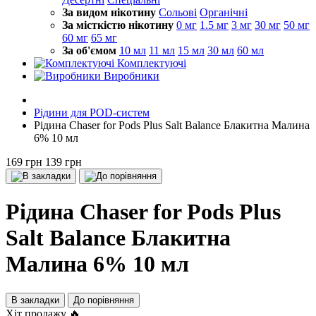
За видом нікотину
Сольові
Органічні
За місткістю нікотину
0 мг
1.5 мг
3 мг
30 мг
50 мг
60 мг
65 мг
За об'ємом
10 мл
11 мл
15 мл
30 мл
60 мл
Комплектуючі
Виробники
Рідини для POD-систем
Рідина Chaser for Pods Plus Salt Balance Блакитна Малина
6% 10 мл
169 грн
139 грн
Рідина Chaser for Pods Plus
Salt Balance Блакитна
Малина 6% 10 мл
В закладки
До порівняння
Хіт продажу 🔥