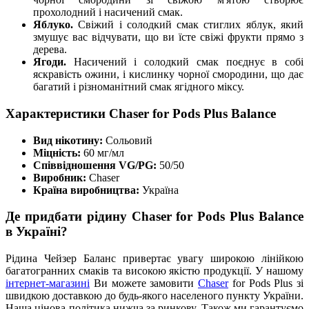
прохолодний і насичений смак.
Яблуко.
Свіжий і солодкий смак стиглих яблук, який
змушує вас відчувати, що ви їсте свіжі фрукти прямо з
дерева.
Ягоди.
Насичений і солодкий смак поєднує в собі
яскравість ожини, і кислинку чорної смородини, що дає
багатий і різноманітний смак ягідного міксу.
Характеристики Chaser for Pods Plus Balance
Вид нікотину:
Сольовий
Міцність:
60 мг/мл
Співвідношення VG/PG:
50/50
Виробник:
Chaser
Країна виробництва:
Україна
Де придбати рідину Chaser for Pods Plus Balance
в Україні?
Рідина Чейзер Баланс привертає увагу широкою лінійкою
багатогранних смаків та високою якістю продукції. У нашому
інтернет-магазині
Ви можете замовити
Chaser
for Pods Plus зі
швидкою доставкою до будь-якого населеного пункту України.
Наша цінова політика нижча за ринкову. Також ми гарантуємо