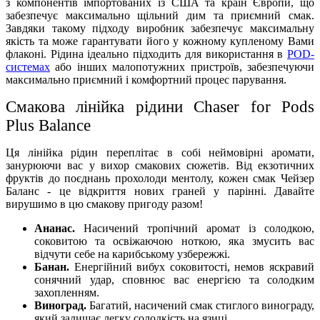
з компонентів імпортованих із США та країн Європи, що
забезпечує максимально щільний дим та приємний смак.
Завдяки такому підходу виробник забезпечує максимальну
якість та може гарантувати його у кожному купленому Вами
флаконі. Рідина ідеально підходить для використання в
POD-
системах
або інших малопотужних пристроїв, забезпечуючи
максимально приємний і комфортний процес парування.
Смакова лінійка рідини Chaser for Pods
Plus
Balance
Ця лінійка рідин переплітає в собі неймовірні аромати,
занурюючи вас у вихор смакових сюжетів. Від екзотичних
фруктів до поєднань прохолоди ментолу, кожен смак Чейзер
Баланс - це відкриття нових граней у парінні. Давайте
вирушимо в цю смакову пригоду разом!
Ананас.
Насичений тропічний аромат із солодкою,
соковитою та освіжаючою ноткою, яка змусить вас
відчути себе на карибському узбережжі.
Банан.
Енергійний вибух соковитості, немов яскравий
сонячний удар, сповнює вас енергією та солодким
захопленням.
Виноград.
Багатий, насичений смак стиглого винограду,
який залишає легку солодкість на язиці.