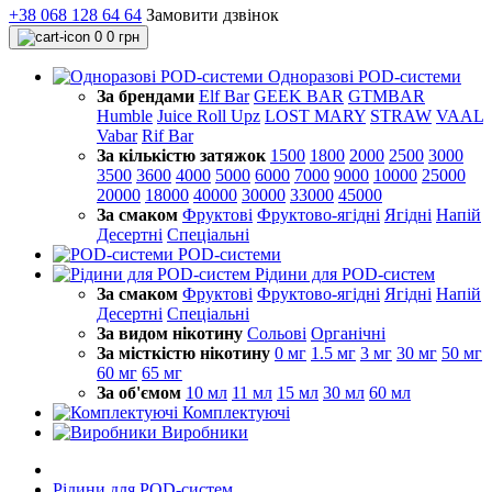
+38 068 128 64 64
Замовити дзвінок
0
0 грн
Одноразові POD-системи
За брендами
Elf Bar
GEEK BAR
GTMBAR
Humble
Juice Roll Upz
LOST MARY
STRAW
VAAL
Vabar
Rif Bar
За кількістю затяжок
1500
1800
2000
2500
3000
3500
3600
4000
5000
6000
7000
9000
10000
25000
20000
18000
40000
30000
33000
45000
За смаком
Фруктові
Фруктово-ягідні
Ягідні
Напій
Десертні
Спеціальні
POD-системи
Рідини для POD-систем
За смаком
Фруктові
Фруктово-ягідні
Ягідні
Напій
Десертні
Спеціальні
За видом нікотину
Сольові
Органічні
За місткістю нікотину
0 мг
1.5 мг
3 мг
30 мг
50 мг
60 мг
65 мг
За об'ємом
10 мл
11 мл
15 мл
30 мл
60 мл
Комплектуючі
Виробники
Рідини для POD-систем