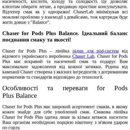
насиченості, кислоти, холоду та солодкості. Це дозволяє
клієнтам обирати легше, а продавцю простіше консультувати.
Відтепер смак як у одноразки! ChaserLab мінімізував всі
можливі проблеми у взаємодії з девайсами, тож картридж буде
жити довше з "Balance".
Chaser for Pods Plus Balance. Ідеальний баланс
поєднання смаку та якості!
Chaser for Pods Plus – лінійка
рідин для pod-систем
від
відомого українського виробника
Chaser Lab
. Chaser for Pods
Plus має яскравий та насичений смак та подарує Вам
максимальне задоволення від кожної затяжки. Рідина від
кампанії Chaser створена з якісних інгредієнтів з дотриманням
нормативів та стандартів відповідно до технології.
Особливості та переваги for Pods
Plus
Balance
Chaser for Pods Plus має широкий асортимент смаків, в якому
кожен знайде для себе улюблений смак. Смакова лінійка
Chaser for Pods Plus здатна лише за кілька затяжок наситити
Ваш організм необхідною порцією нікотину з м'яким ударом
по горлу.