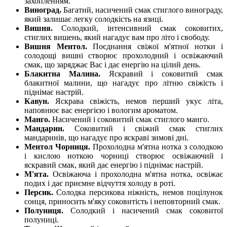
захопленням.
Виноград.
Багатий, насичений смак стиглого винограду,
який залишає легку солодкість на язиці.
Вишня.
Солодкий, інтенсивний смак соковитих,
стиглих вишень, який нагадує вам про літо і свободу.
Вишня Ментол.
Поєднання свіжої м'ятної нотки і
солодощі вишні створює прохолодний і освіжаючий
смак, що заряджає Вас і дає енергію на цілий день.
Блакитна Малина.
Яскравий і соковитий смак
блакитної малини, що нагадує про літню свіжість і
піднімає настрій.
Кавун.
Яскрава свіжість, немов перший укус літа,
наповнює вас енергією і вологим ароматом.
Манго.
Насичений і соковитий смак стиглого манго.
Мандарин.
Соковитий і свіжий смак стиглих
мандаринів, що нагадує про яскраві зимові дні.
Ментол Чорниця.
Прохолодна м'ятна нотка з солодкою
і кислою ноткою чорниці створює освіжаючий і
яскравий смак, який дає енергію і піднімає настрій.
М'ята.
Освіжаюча і прохолодна м'ятна нотка, освіжає
подих і дає приємне відчуття холоду в роті.
Персик.
Солодка персикова ніжність, немов поцілунок
сонця, приносить м'яку соковитість і неповторний смак.
Полуниця.
Солодкий і насичений смак соковитої
полуниці.