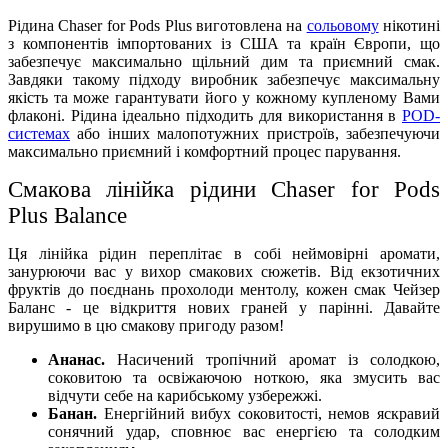
Рідина Chaser for Pods Plus виготовлена на
сольовому
нікотині
з компонентів імпортованих із США та країн Європи, що
забезпечує максимально щільний дим та приємний смак.
Завдяки такому підходу виробник забезпечує максимальну
якість та може гарантувати його у кожному купленому Вами
флаконі. Рідина ідеально підходить для використання в
POD-
системах
або інших малопотужних пристроїв, забезпечуючи
максимально приємний і комфортний процес парування.
Смакова лінійка рідини Chaser for Pods
Plus
Balance
Ця лінійка рідин переплітає в собі неймовірні аромати,
занурюючи вас у вихор смакових сюжетів. Від екзотичних
фруктів до поєднань прохолоди ментолу, кожен смак Чейзер
Баланс - це відкриття нових граней у парінні. Давайте
вирушимо в цю смакову пригоду разом!
Ананас.
Насичений тропічний аромат із солодкою,
соковитою та освіжаючою ноткою, яка змусить вас
відчути себе на карибському узбережжі.
Банан.
Енергійний вибух соковитості, немов яскравий
сонячний удар, сповнює вас енергією та солодким