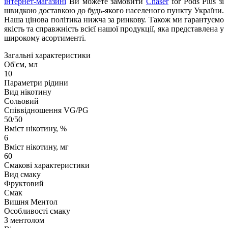
інтернет-магазині
Ви можете замовити
Chaser
for Pods Plus зі
швидкою доставкою до будь-якого населеного пункту України.
Наша цінова політика нижча за ринкову. Також ми гарантуємо
якість та справжність всієї нашої продукції, яка представлена у
широкому асортименті.
Загальні характеристики
Об'єм, мл
10
Параметри рідини
Вид нікотину
Сольовий
Співвідношення VG/PG
50/50
Вміст нікотину, %
6
Вміст нікотину, мг
60
Смакові характеристики
Вид смаку
Фруктовий
Смак
Вишня Ментол
Особливості смаку
З ментолом