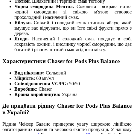
Тютюн.
Шляхетний і терпкий смак тютюну.
Чорна смородина Ментол.
Соковита і яскрава нотка
чорної смородини зі свіжою м'ятою створює
прохолодний і насичений смак.
Яблуко.
Свіжий і солодкий смак стиглих яблук, який
змушує вас відчувати, що ви їсте свіжі фрукти прямо з
дерева.
Ягоди.
Насичений і солодкий смак поєднує в собі
яскравість ожини, і кислинку чорної смородини, що дає
багатий і різноманітний смак ягідного міксу.
Характеристики Chaser for Pods Plus Balance
Вид нікотину:
Сольовий
Міцність:
60 мг/мл
Співвідношення VG/PG:
50/50
Виробник:
Chaser
Країна виробництва:
Україна
Де придбати рідину Chaser for Pods Plus Balance
в Україні?
Рідина Чейзер Баланс привертає увагу широкою лінійкою
багатогранних смаків та високою якістю продукції. У нашому