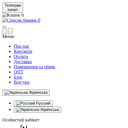
Телеграм
канал
0
0
Меню
Про нас
Контакти
Оплата
Доставка
Повернення та обмін
ОПТ
Блог
Відгуки
Українська
Русский
Українська
Особистий кабінет