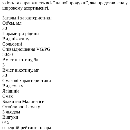
якість та справжність всієї нашої продукції, яка представлена у
широкому асортименті.
Загальні характеристики
Об'єм, мл
30
Параметри рідини
Вид нікотину
Сольовий
Співвідношення VG/PG
50/50
Вміст нікотину, %
3
Вміст нікотину, мг
30
Смакові характеристики
Вид смаку
Ягідний
Смак
Блакитна Малина ice
Особливості смаку
З льодом
Відгуки
0
/ 5
середній рейтинг товара