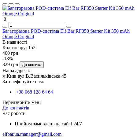
0
Багаторазова POD-система Elf Bar RF350 Starter Kit 350 mAh
Orange Original
В наявності
Код товару:
152
400 грн
-18%
329 грн
До кошика
Наша адреса:
м.Київ вул.В.Васильківська 45
Зателефонуйте нам:
+38 068 128 64 64
Передзвоніть мені
До контактів
Час роботи
Прийом замовлень на сайті 24/7
elfbar.ua.manager@gmail.com