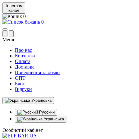
Телеграм
канал
0
0
Меню
Про нас
Контакти
Оплата
Доставка
Повернення та обмін
ОПТ
Блог
Відгуки
Українська
Русский
Українська
Особистий кабінет