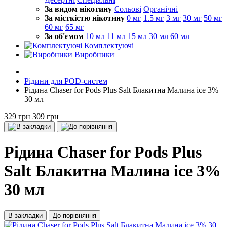
За видом нікотину
Сольові
Органічні
За місткістю нікотину
0 мг
1.5 мг
3 мг
30 мг
50 мг
60 мг
65 мг
За об'ємом
10 мл
11 мл
15 мл
30 мл
60 мл
Комплектуючі
Виробники
Рідини для POD-систем
Рідина Chaser for Pods Plus Salt Блакитна Малина ice 3%
30 мл
329 грн
309 грн
Рідина Chaser for Pods Plus
Salt Блакитна Малина ice 3%
30 мл
В закладки
До порівняння