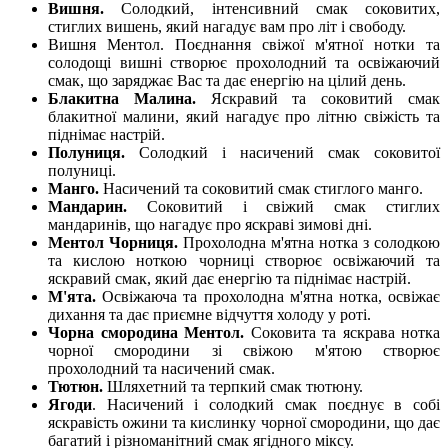
Вишня.
Солодкий, інтенсивний смак соковитих,
стиглих вишень, який нагадує вам про літ і свободу.
Вишня Ментол. Поєднання свіжої м'ятної нотки та
солодощі вишні створює прохолодний та освіжаючий
смак, що заряджає Вас та дає енергію на цілий день.
Блакитна Малина.
Яскравий та соковитий смак
блакитної малини, який нагадує про літню свіжість та
піднімає настрій.
Полуниця.
Солодкий і насичений смак соковитої
полуниці.
Манго.
Насичений та соковитий смак стиглого манго.
Мандарин.
Соковитий і свіжий смак стиглих
мандаринів, що нагадує про яскраві зимові дні.
Ментол Чорниця.
Прохолодна м'ятна нотка з солодкою
та кислою ноткою чорниці створює освіжаючий та
яскравий смак, який дає енергію та піднімає настрій.
М'ята.
Освіжаюча та прохолодна м'ятна нотка, освіжає
дихання та дає приємне відчуття холоду у роті.
Чорна смородина Ментол.
Соковита та яскрава нотка
чорної смородини зі свіжою м'ятою створює
прохолодний та насичений смак.
Тютюн.
Шляхетний та терпкий смак тютюну.
Ягоди
. Насичений і солодкий смак поєднує в собі
яскравість ожини та кислинку чорної смородини, що дає
багатий і різноманітний смак ягідного міксу.