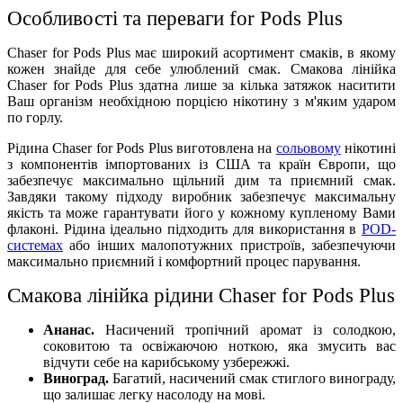
Особливості та переваги for Pods Plus
Chaser for Pods Plus має широкий асортимент смаків, в якому
кожен знайде для себе улюблений смак. Смакова лінійка
Chaser for Pods Plus здатна лише за кілька затяжок наситити
Ваш організм необхідною порцією нікотину з м'яким ударом
по горлу.
Рідина Chaser for Pods Plus виготовлена на
сольовому
нікотині
з компонентів імпортованих із США та країн Європи, що
забезпечує максимально щільний дим та приємний смак.
Завдяки такому підходу виробник забезпечує максимальну
якість та може гарантувати його у кожному купленому Вами
флаконі. Рідина ідеально підходить для використання в
POD-
системах
або інших малопотужних пристроїв, забезпечуючи
максимально приємний і комфортний процес парування.
Смакова лінійка рідини Chaser for Pods Plus
Ананас.
Насичений тропічний аромат із солодкою,
соковитою та освіжаючою ноткою, яка змусить вас
відчути себе на карибському узбережжі.
Виноград.
Багатий, насичений смак стиглого винограду,
що залишає легку насолоду на мові.