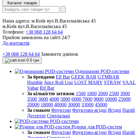
Каталог товарів
Наша адреса:
м.Київ вул.В.Васильківська 45
м.Київ вул.В.Васильківська 45
Телефони:
+38 068 128 64 64
Прийом замовлень на сайті 24/7
До контактів
+38 068 128 64 64
Замовити дзвінок
0
0 грн
Одноразові POD-системи
За брендами
Elf Bar
GEEK BAR
GTMBAR
Humble
Juice Roll Upz
LOST MARY
STRAW
VAAL
Vabar
Rif Bar
За кількістю затяжок
1500
1800
2000
2500
3000
3500
3600
4000
5000
6000
7000
9000
10000
25000
20000
18000
40000
30000
33000
45000
За смаком
Фруктові
Фруктово-ягідні
Ягідні
Напій
Десертні
Спеціальні
POD-системи
Рідини для POD-систем
За смаком
Фруктові
Фруктово-ягідні
Ягідні
Напій
Десертні
Спеціальні