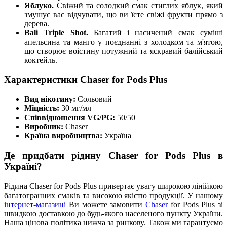
Яблуко.
Свіжий та солодкий смак стиглих яблук, який
змушує вас відчувати, що ви їсте свіжі фрукти прямо з
дерева.
Bali Triple Shot.
Багатий і насичений смак суміші
апельсина та манго у поєднанні з холодком та м'ятою,
що створює воістину потужний та яскравий балійський
коктейль.
Характеристики Chaser for Pods Plus
Вид нікотину:
Сольовий
Міцність:
30 мг/мл
Співвідношення VG/PG:
50/50
Виробник:
Chaser
Країна виробництва:
Україна
Де придбати рідину Chaser for Pods Plus в
Україні?
Рідина Chaser for Pods Plus привертає увагу широкою лінійкою
багатогранних смаків та високою якістю продукції. У нашому
інтернет-магазині
Ви можете замовити
Chaser
for Pods Plus зі
швидкою доставкою до будь-якого населеного пункту України.
Наша цінова політика нижча за ринкову. Також ми гарантуємо