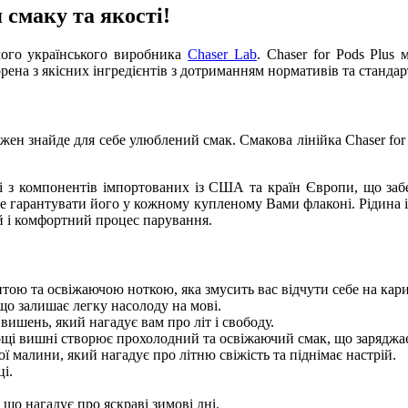
 смаку та якості!
мого українського виробника
Chaser Lab
. Chaser for Pods Plu
рена з якісних інгредієнтів з дотриманням нормативів та стандарт
ожен знайде для себе улюблений смак. Смакова лінійка Chaser for
і з компонентів імпортованих із США та країн Європи, що за
же гарантувати його у кожному купленому Вами флаконі. Рідина 
 і комфортний процес парування.
тою та освіжаючою ноткою, яка змусить вас відчути себе на кар
що залишає легку насолоду на мові.
ишень, який нагадує вам про літ і свободу.
щі вишні створює прохолодний та освіжаючий смак, що заряджає 
 малини, який нагадує про літню свіжість та піднімає настрій.
і.
що нагадує про яскраві зимові дні.