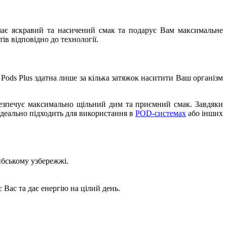
s має яскравий та насичений смак та подарує Вам максимальне
ів відповідно до технології.
 Pods Plus здатна лише за кілька затяжок наситити Ваш організм
безпечує максимально щільний дим та приємний смак. Завдяки
ідеально підходить для використання в
POD-системах
або інших
ибському узбережжі.
Вас та дає енергію на цілий день.