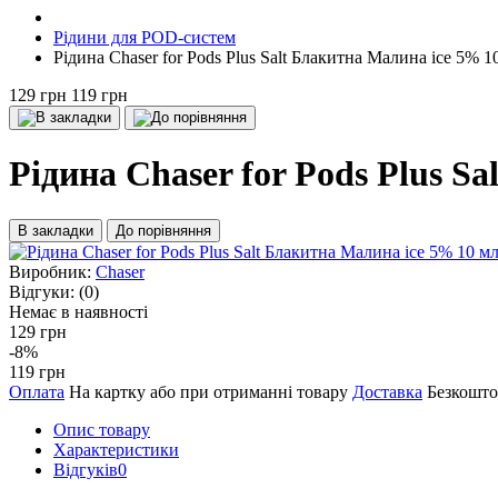
Рідини для POD-систем
Рідина Chaser for Pods Plus Salt Блакитна Малина ice 5% 1
129 грн
119 грн
Рідина Chaser for Pods Plus S
В закладки
До порівняння
Виробник:
Chaser
Відгуки:
(0)
Немає в наявності
129 грн
-8%
119 грн
Оплата
На картку або при отриманні товару
Доставка
Безкошто
Опис товару
Характеристики
Відгуків
0