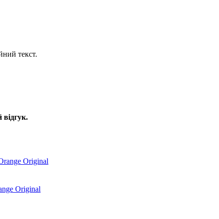
йний текст.
 відгук.
nge Original