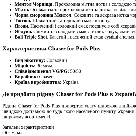
Ментол Чорниця.
Прохолодна м'ятна нотка з солодкою т
М'ята.
Освіжаюча та прохолодна м'ятна нотка, освіжає ди
Чорна смородина Ментол.
Соковита та яскрава нотка ч
Тютюн.
Шляхетний та терпкий смак тютюну.
Ягоди
. Насичений і солодкий смак поєднує в собі яскрав
Яблуко.
Свіжий та солодкий смак стиглих яблук, який зму
Bali Triple Shot.
Багатий і насичений смак суміші апельси
Характеристики Chaser for Pods Plus
Вид нікотину:
Сольовий
Міцність:
30 мг/мл
Співвідношення VG/PG:
50/50
Виробник:
Chaser
Країна виробництва:
Україна
Де придбати рідину Chaser for Pods Plus в Україні
Рідина Chaser for Pods Plus привертає увагу широкою лінійк
швидкою доставкою до будь-якого населеного пункту України. 
широкому асортименті.
Загальні характеристики
Об'єм, мл