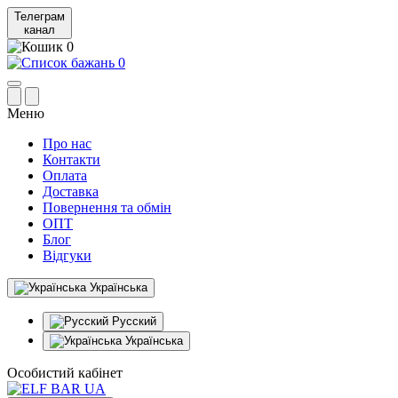
Телеграм
канал
0
0
Меню
Про нас
Контакти
Оплата
Доставка
Повернення та обмін
ОПТ
Блог
Відгуки
Українська
Русский
Українська
Особистий кабінет