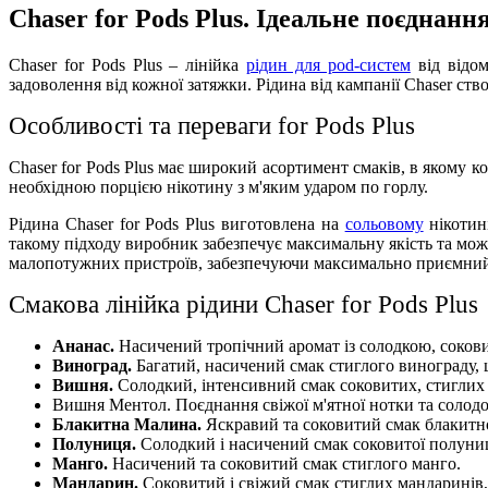
Chaser for Pods Plus. Ідеальне поєднання
Chaser for Pods Plus – лінійка
рідин для pod-систем
від відо
задоволення від кожної затяжки. Рідина від кампанії Chaser ство
Особливості та переваги for Pods Plus
Chaser for Pods Plus має широкий асортимент смаків, в якому к
необхідною порцією нікотину з м'яким ударом по горлу.
Рідина Chaser for Pods Plus виготовлена на
сольовому
нікотин
такому підходу виробник забезпечує максимальну якість та мо
малопотужних пристроїв, забезпечуючи максимально приємний
Смакова лінійка рідини Chaser for Pods Plus
Ананас.
Насичений тропічний аромат із солодкою, сокови
Виноград.
Багатий, насичений смак стиглого винограду, 
Вишня.
Солодкий, інтенсивний смак соковитих, стиглих в
Вишня Ментол. Поєднання свіжої м'ятної нотки та солодо
Блакитна Малина.
Яскравий та соковитий смак блакитної
Полуниця.
Солодкий і насичений смак соковитої полуниц
Манго.
Насичений та соковитий смак стиглого манго.
Мандарин.
Соковитий і свіжий смак стиглих мандаринів, 