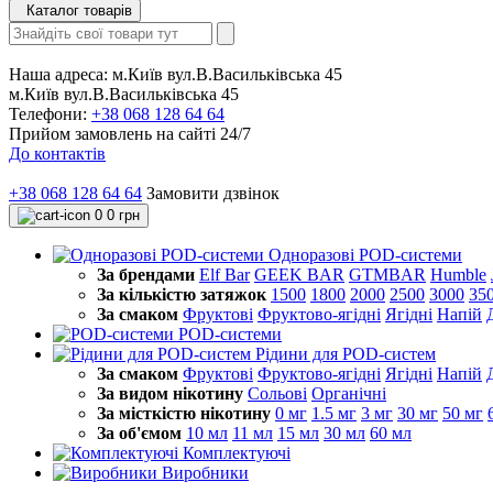
Каталог товарів
Наша адреса:
м.Київ вул.В.Васильківська 45
м.Київ вул.В.Васильківська 45
Телефони:
+38 068 128 64 64
Прийом замовлень на сайті 24/7
До контактів
+38 068 128 64 64
Замовити дзвінок
0
0 грн
Одноразові POD-системи
За брендами
Elf Bar
GEEK BAR
GTMBAR
Humble
За кількістю затяжок
1500
1800
2000
2500
3000
35
За смаком
Фруктові
Фруктово-ягідні
Ягідні
Напій
POD-системи
Рідини для POD-систем
За смаком
Фруктові
Фруктово-ягідні
Ягідні
Напій
За видом нікотину
Сольові
Органічні
За місткістю нікотину
0 мг
1.5 мг
3 мг
30 мг
50 мг
За об'ємом
10 мл
11 мл
15 мл
30 мл
60 мл
Комплектуючі
Виробники