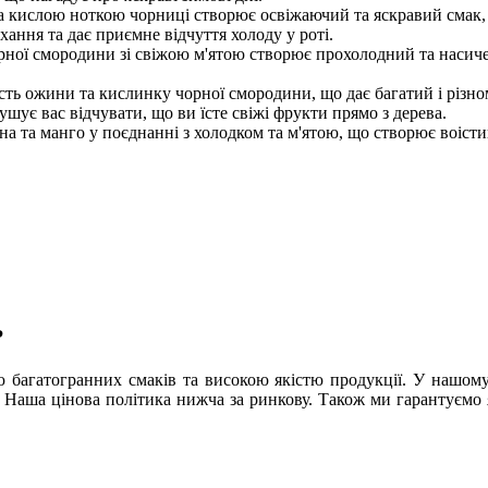
а кислою ноткою чорниці створює освіжаючий та яскравий смак, я
хання та дає приємне відчуття холоду у роті.
орної смородини зі свіжою м'ятою створює прохолодний та насич
ість ожини та кислинку чорної смородини, що дає багатий і різно
шує вас відчувати, що ви їсте свіжі фрукти прямо з дерева.
на та манго у поєднанні з холодком та м'ятою, що створює воіст
?
ою багатогранних смаків та високою якістю продукції. У нашо
Наша цінова політика нижча за ринкову. Також ми гарантуємо які