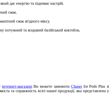
кий дає енергію та піднімає настрій.
ений смак.
манітний смак ягідного міксу.
ину потужний та яскравий балійський коктейль.
му
інтернет-магазині
Ви можете замовити
Chaser
for Pods Plus зі
сть та справжність всієї нашої продукції, яка представлена у