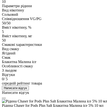
10
Параметри рідини
Вид нікотину
Сольовий
Співвідношення VG/PG
50/50
Вміст нікотину, %
5
Вміст нікотину, мг
50
Смакові характеристики
Вид смаку
Ягідний
Смак
Блакитна Малина ice
Особливості смаку
З льодом
Відгуки
0
/ 5
середній рейтинг товара
Написати відгук
Написати відгук
Рідина Chaser for Pods Plus Salt Блакитна Малина ice 5% 10 мл