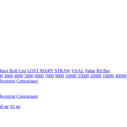
Juice Roll Upz
LOST MARY
STRAW
VAAL
Vabar
Rif Bar
00
3600
4000
5000
6000
7000
9000
10000
25000
20000
18000
40000
Десертні
Спеціальні
Десертні
Спеціальні
60 мг
65 мг