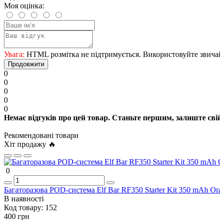
Моя оцінка:
Увага:
HTML розмітка не підтримується. Використовуйте звича
Продовжити
0
0
0
0
0
Немає відгуків про цей товар. Станьте першим, залиште свій
Рекомендовані товари
Хіт продажу 🔥
0
Багаторазова POD-система Elf Bar RF350 Starter Kit 350 mAh Ora
В наявності
Код товару:
152
400 грн