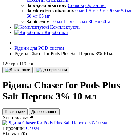
За видом нікотину
Сольові
Органічні
За місткістю нікотину
0 мг
1.5 мг
3 мг
30 мг
50 мг
60 мг
65 мг
За об'ємом
10 мл
11 мл
15 мл
30 мл
60 мл
Комплектуючі
Виробники
Рідини для POD-систем
Рідина Chaser for Pods Plus Salt Персик 3% 10 мл
129 грн
119 грн
Рідина Chaser for Pods Plus
Salt Персик 3% 10 мл
В закладки
До порівняння
Хіт продажу 🔥
Виробник:
Chaser
Відгуки:
(0)