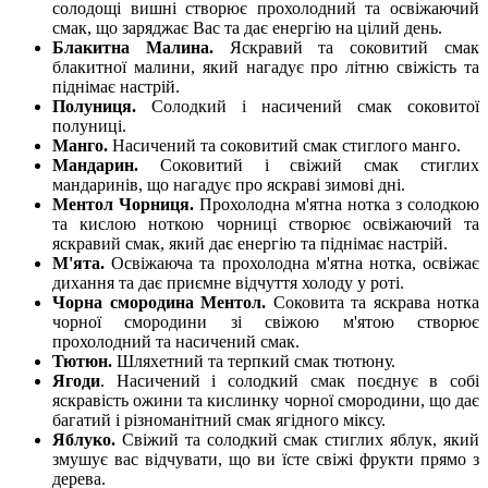
солодощі вишні створює прохолодний та освіжаючий
смак, що заряджає Вас та дає енергію на цілий день.
Блакитна Малина.
Яскравий та соковитий смак
блакитної малини, який нагадує про літню свіжість та
піднімає настрій.
Полуниця.
Солодкий і насичений смак соковитої
полуниці.
Манго.
Насичений та соковитий смак стиглого манго.
Мандарин.
Соковитий і свіжий смак стиглих
мандаринів, що нагадує про яскраві зимові дні.
Ментол Чорниця.
Прохолодна м'ятна нотка з солодкою
та кислою ноткою чорниці створює освіжаючий та
яскравий смак, який дає енергію та піднімає настрій.
М'ята.
Освіжаюча та прохолодна м'ятна нотка, освіжає
дихання та дає приємне відчуття холоду у роті.
Чорна смородина Ментол.
Соковита та яскрава нотка
чорної смородини зі свіжою м'ятою створює
прохолодний та насичений смак.
Тютюн.
Шляхетний та терпкий смак тютюну.
Ягоди
. Насичений і солодкий смак поєднує в собі
яскравість ожини та кислинку чорної смородини, що дає
багатий і різноманітний смак ягідного міксу.
Яблуко.
Свіжий та солодкий смак стиглих яблук, який
змушує вас відчувати, що ви їсте свіжі фрукти прямо з
дерева.