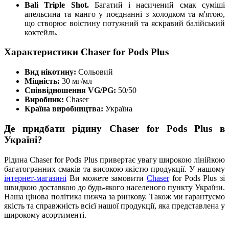
Bali Triple Shot.
Багатий і насичений смак суміші
апельсина та манго у поєднанні з холодком та м'ятою,
що створює воістину потужний та яскравий балійський
коктейль.
Характеристики Chaser for Pods Plus
Вид нікотину:
Сольовий
Міцність:
30 мг/мл
Співвідношення VG/PG:
50/50
Виробник:
Chaser
Країна виробництва:
Україна
Де придбати рідину Chaser for Pods Plus в
Україні?
Рідина Chaser for Pods Plus привертає увагу широкою лінійкою
багатогранних смаків та високою якістю продукції. У нашому
інтернет-магазині
Ви можете замовити
Chaser
for Pods Plus зі
швидкою доставкою до будь-якого населеного пункту України.
Наша цінова політика нижча за ринкову. Також ми гарантуємо
якість та справжність всієї нашої продукції, яка представлена у
широкому асортименті.