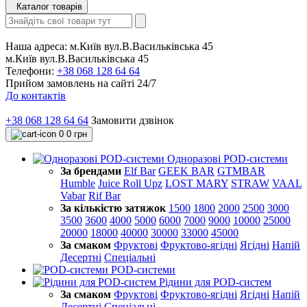
Каталог товарів
Наша адреса:
м.Київ вул.В.Васильківська 45
м.Київ вул.В.Васильківська 45
Телефони:
+38 068 128 64 64
Прийом замовлень на сайті 24/7
До контактів
+38 068 128 64 64
Замовити дзвінок
0
0 грн
Одноразові POD-системи
За брендами
Elf Bar
GEEK BAR
GTMBAR
Humble
Juice Roll Upz
LOST MARY
STRAW
VAAL
Vabar
Rif Bar
За кількістю затяжок
1500
1800
2000
2500
3000
3500
3600
4000
5000
6000
7000
9000
10000
25000
20000
18000
40000
30000
33000
45000
За смаком
Фруктові
Фруктово-ягідні
Ягідні
Напій
Десертні
Спеціальні
POD-системи
Рідини для POD-систем
За смаком
Фруктові
Фруктово-ягідні
Ягідні
Напій
Десертні
Спеціальні