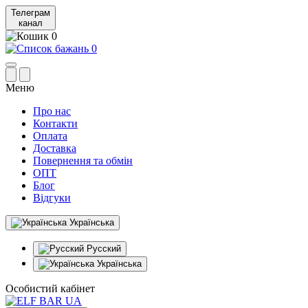
Телеграм
канал
0
0
Меню
Про нас
Контакти
Оплата
Доставка
Повернення та обмін
ОПТ
Блог
Відгуки
Українська
Русский
Українська
Особистий кабінет