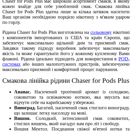
Chaser for Pods Plus має широкий асортимент смаків, в якому
кожен знайде для себе улюблений смак. Смакова лінійка
Chaser for Pods Plus здатна лише за кілька затяжок наситити
Ваш організм необхідною порцією нікотину з м'яким ударом
по горлу.
Рідина Chaser for Pods Plus виготовлена на
сольовому
нікотині
з компонентів імпортованих із США та країн Європи, що
забезпечує максимально щільний дим та приємний смак.
Завдяки такому підходу виробник забезпечує максимальну
якість та може гарантувати його у кожному купленому Вами
флаконі. Рідина ідеально підходить для використання в
POD-
системах
або інших малопотужних пристроїв, забезпечуючи
максимально приємний і комфортний процес парування.
Смакова лінійка рідини Chaser for Pods Plus
Ананас.
Насичений тропічний аромат із солодкою,
соковитою та освіжаючою ноткою, яка змусить вас
відчути себе на карибському узбережжі.
Виноград.
Багатий, насичений смак стиглого винограду,
що залишає легку насолоду на мові.
Вишня.
Солодкий, інтенсивний смак соковитих,
стиглих вишень, який нагадує вам про літ і свободу.
Вишня Ментол. Поєднання свіжої м'ятної нотки та